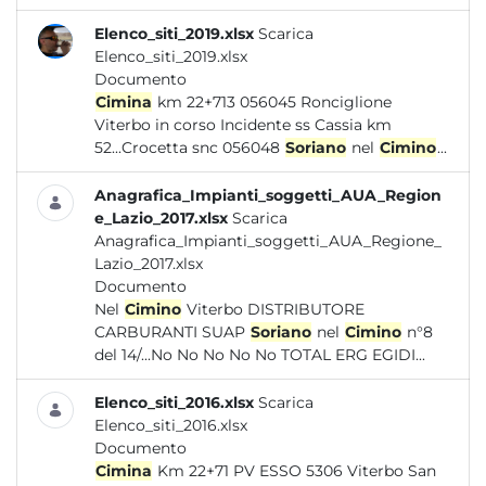
Elenco_siti_2019.xlsx
Scarica
Elenco_siti_2019.xlsx
Documento
Cimina
km 22+713 056045 Ronciglione
Viterbo in corso Incidente ss Cassia km
52...Crocetta snc 056048
Soriano
nel
Cimino
...
Anagrafica_Impianti_soggetti_AUA_Region
e_Lazio_2017.xlsx
Scarica
Anagrafica_Impianti_soggetti_AUA_Regione_
Lazio_2017.xlsx
Documento
Nel
Cimino
Viterbo DISTRIBUTORE
CARBURANTI SUAP
Soriano
nel
Cimino
n°8
del 14/...No No No No No TOTAL ERG EGIDI...
Elenco_siti_2016.xlsx
Scarica
Elenco_siti_2016.xlsx
Documento
Cimina
Km 22+71 PV ESSO 5306 Viterbo San