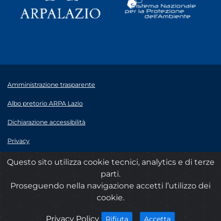
Amministrazione trasparente
Albo pretorio ARPA Lazio
Dichiarazione accessibilità
Privacy
Note legali
Questo sito utilizza cookie tecnici, analytics e di terze
parti.
© 2020 ARPA Lazio - P.Iva 00915900575
Proseguendo nella navigazione accetti l’utilizzo dei
cookie.
cookies
Privacy Policy
i cookies
i cookies
Accetta
Rifiuta