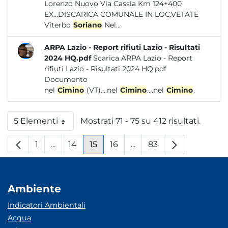
Lorenzo Nuovo Via Cassia Km 124+400
EX...DISCARICA COMUNALE IN LOC.VETATE
Viterbo
Soriano
Nel...
ARPA Lazio - Report rifiuti Lazio - Risultati
2024 HQ.pdf
Scarica ARPA Lazio - Report
rifiuti Lazio - Risultati 2024 HQ.pdf
Documento
nel
Cimino
(VT)....nel
Cimino
....nel
Cimino
.
5 Elementi
Mostrati 71 - 75 su 412 risultati.
Per pagina
1
...
14
15
16
...
83
Pagina
Pagine intermedie
Pagina
Pagina
Pagina
Pagine intermedie
Pagina
Ambiente
Indicatori Ambientali
Acqua