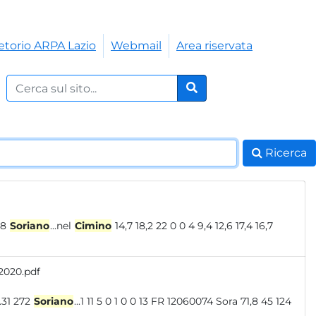
etorio ARPA Lazio
Webmail
Area riservata
Cerca nel sito:
Cerca
Ricerca
 9 20 12056048
Soriano
...nel
Cimino
14,7 18,2 22 0 0 4 9,4 12,6 17,4 16,7
 2020.pdf
 881.078 4626.31 272
Soriano
...1 11 5 0 1 0 0 13 FR 12060074 Sora 71,8 45 124