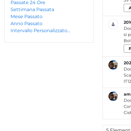
Passate 24 Ore
Settimana Passata
Mese Passato
201
Anno Passato
Do
Intervallo Personalizzato…
si 
Bols
202
Do
amb
Do
Com
5 Element