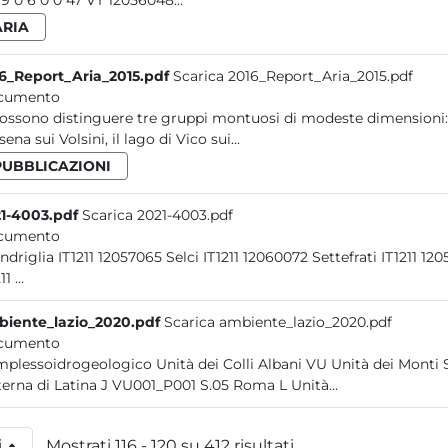
39 19 0 6 0 0 47 VT 12056048...
ARIA
6_Report_Aria_2015.pdf
Scarica 2016_Report_Aria_2015.pdf
cumento
possono distinguere tre gruppi montuosi di modeste dimensioni: i
ena sui Volsini, il lago di Vico sui...
PUBBLICAZIONI
1-4003.pdf
Scarica 2021-4003.pdf
cumento
Scandriglia IT1211 12057065 S
IT1211 ...
iente_lazio_2020.pdf
Scarica ambiente_lazio_2020.pdf
cumento
plessoidrogeologico Unità dei Colli Albani VU Unità dei Monti 
Cisterna di Latina J VU001_P001 S.05 Roma L Unità...
i
Mostrati 116 - 120 su 412 risultati.