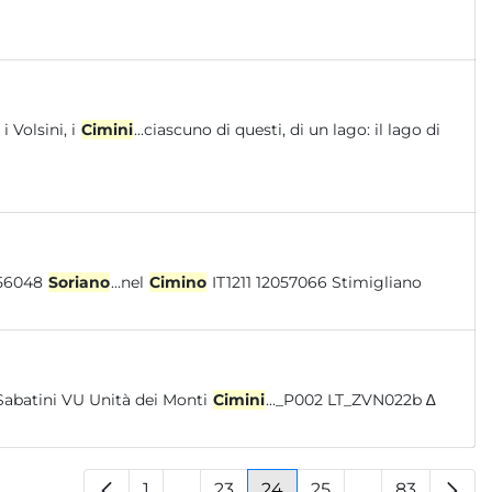
 Volsini, i
Cimini
...ciascuno di questi, di un lago: il lago di
elci IT1211 12060072 Settefrati IT1211 12056048
Soriano
...nel
Cimino
IT1211 12057066 Stimigliano
Sabatini VU Unità dei Monti
Cimini
..._P002 LT_ZVN022b ∆
1
...
23
24
25
...
83