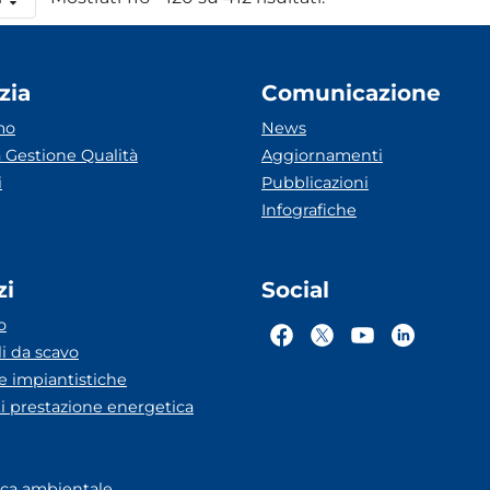
 pagina
zia
Comunicazione
mo
News
 Gestione Qualità
Aggiornamenti
i
Pubblicazioni
Infografiche
zi
Social
o
li da scavo
he impiantistiche
ti prestazione energetica
eca ambientale