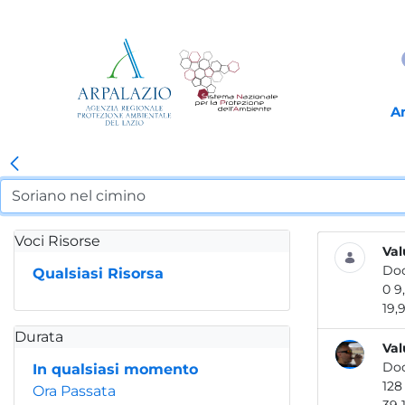
A
Voci Risorse
Val
Do
Qualsiasi Risorsa
19,9.
Durata
Val
Do
In qualsiasi momento
Ora Passata