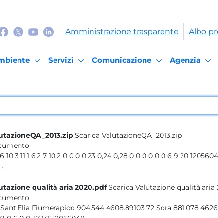
Amministrazione trasparente
Albo pr
mbiente
Servizi
Comunicazione
Agenzia
utazioneQA_2013.zip
Scarica ValutazioneQA_2013.zip
cumento
0 9,6 10,3 11,1 6,2 7 10,2 0 0 0 0,23 0,24 0,28 0 0 0 0 0 0 6
..
utazione qualità aria 2020.pdf
Scarica Valutazione qualità aria
cumento
128 Sant'Elia Fiumerapido 904.544 4608.89103 72 Sora