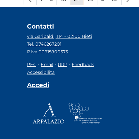
Pagina
Pagine intermedie
Pagina
Pagina
Pagina
Pagine interm
Pagina
Contatti
via Garibaldi, 114 - 02100 Rieti
Tel. 0746267201
P.Iva 00915900575
-
-
-
PEC
Email
URP
Feedback
Accessibilità
Accedi