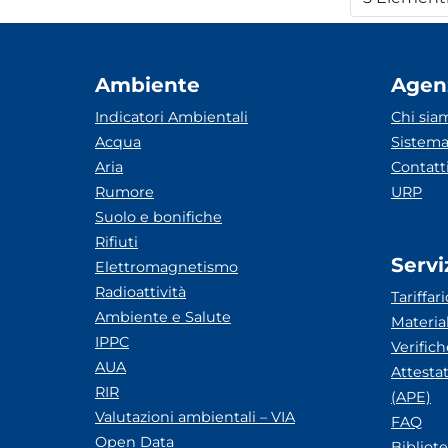
Per
Ambiente
Agen
Indicatori Ambientali
Chi sia
Acqua
Sistema
Aria
Contatt
Rumore
URP
Suolo e bonifiche
Rifiuti
Servi
Elettromagnetismo
Radioattività
Tariffari
Ambiente e Salute
Materia
IPPC
Verific
AUA
Attesta
RIR
(APE)
Valutazioni ambientali – VIA
FAQ
Open Data
Bibliot