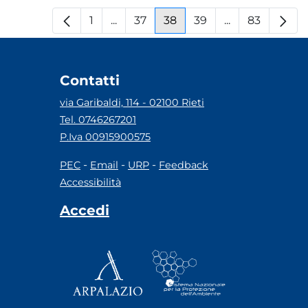
1
...
37
38
39
...
83
Pagina
Pagine intermedie
Pagina
Pagina
Pagina
Pagine interm
Pagina
Contatti
via Garibaldi, 114 - 02100 Rieti
Tel. 0746267201
P.Iva 00915900575
-
-
-
PEC
Email
URP
Feedback
Accessibilità
Accedi