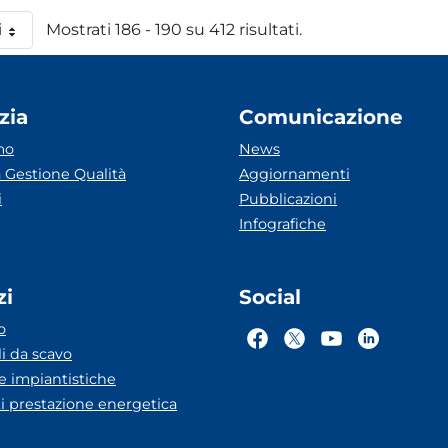
i
Mostrati 186 - 190 su 412 risultati.
 pagina
zia
Comunicazione
mo
News
 Gestione Qualità
Aggiornamenti
i
Pubblicazioni
Infografiche
zi
Social
o
li da scavo
he impiantistiche
ti prestazione energetica