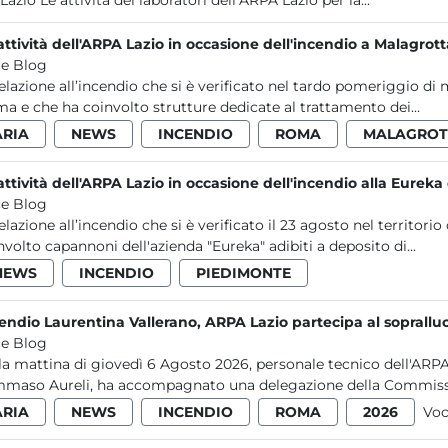
nel Lazio Le attività dei laboratori dell’ARPA Lazio per la...
attività dell'ARPA Lazio in occasione dell'incendio a Malagrot
e Blog
relazione all’incendio che si è verificato nel tardo pomeriggio di
a e che ha coinvolto strutture dedicate al trattamento dei...
ARIA
NEWS
INCENDIO
ROMA
MALAGROT
attività dell'ARPA Lazio in occasione dell'incendio alla Eurek
e Blog
relazione all’incendio che si è verificato il 23 agosto nel terri
nvolto capannoni dell'azienda "Eureka" adibiti a deposito di...
NEWS
INCENDIO
PIEDIMONTE
endio Laurentina Vallerano, ARPA Lazio partecipa al soprall
e Blog
la mattina di giovedì 6 Agosto 2026, personale tecnico dell'ARPA
maso Aureli, ha accompagnato una delegazione della Commissi
ARIA
NEWS
INCENDIO
ROMA
2026
Voc