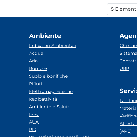
5 Element
Per
Ambiente
Agen
Indicatori Ambientali
Chi sia
Acqua
Sistema
Aria
Contatt
Rumore
URP
Suolo e bonifiche
Rifiuti
Servi
Elettromagnetismo
Radioattività
Tariffari
Ambiente e Salute
Materia
IPPC
Verific
AUA
Attesta
RIR
(APE)