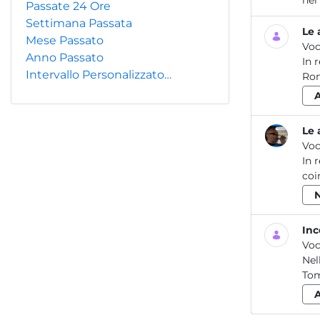
Passate 24 Ore
Settimana Passata
Le 
Mese Passato
Voc
Anno Passato
In 
Intervallo Personalizzato…
Rom
Le 
Voc
In 
coi
Inc
Voc
Nel
Tom