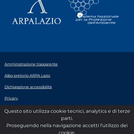
Amministrazione trasparente
Albo pretorio ARPA Lazio
Dichiarazione accessibilità
Privacy
Note legali
Questo sito utilizza cookie tecnici, analytics e di terze
parti.
© 2020 ARPA Lazio - P.Iva 00915900575
Proseguendo nella navigazione accetti l’utilizzo dei
cookie.