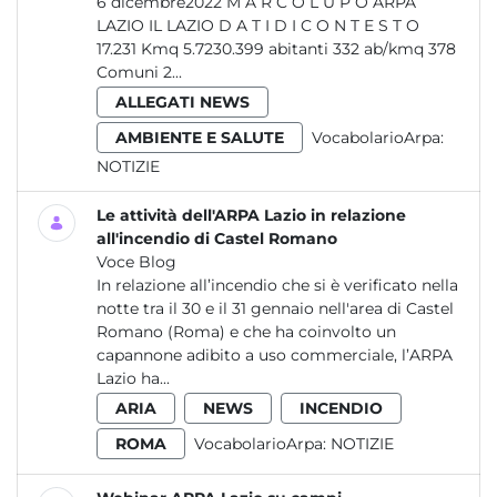
6 dicembre2022 M A R C O L U P O ARPA
LAZIO IL LAZIO D A T I D I C O N T E S T O
17.231 Kmq 5.7230.399 abitanti 332 ab/kmq 378
Comuni 2...
ALLEGATI NEWS
AMBIENTE E SALUTE
VocabolarioArpa:
NOTIZIE
Le attività dell'ARPA Lazio in relazione
all'incendio di Castel Romano
Voce Blog
In relazione all’incendio che si è verificato nella
notte tra il 30 e il 31 gennaio nell'area di Castel
Romano (Roma) e che ha coinvolto un
capannone adibito a uso commerciale, l’ARPA
Lazio ha...
ARIA
NEWS
INCENDIO
ROMA
VocabolarioArpa:
NOTIZIE