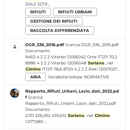
204,5 327,9...
RIFIUTI
RIFIUTI URBANI
GESTIONE DEI RIFIUTI
RACCOLTA DIFFERENZIATA
DGR_536_2016.pdf
Scarica DGR_536_2016.pdf
Documento
9463 4 2 2 2 Viterbo 12056042 Orte IT1211 70,2
8986 4 2 2 2 Viterbo 12056048
Soriano
...nel
Cimino
IT1211 78,6 8720 4 2 2 2 Rieti 12057027...
ARIA
VocabolarioArpa:
NORMATIVE
Rapporto_Rifiuti_Urbani_Lazio_dati_2022.pd
f
Scarica
Rapporto_Rifiuti_Urbani_Lazio_dati_2022.pdf
Documento
2.011 326,052 430,612
Soriano
...nel
Cimino
1.077,980 ...