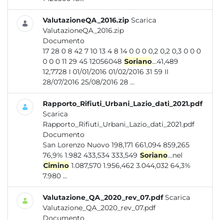
ValutazioneQA_2016.zip
Scarica
ValutazioneQA_2016.zip
Documento
17 28 0 8 42 7 10 13 4 8 14 0 0 0 0,2 0,2 0,3 0 0 0
0 0 0 11 29 45 12056048
Soriano
...41,489
12,7728 I 01/01/2016 01/02/2016 31 59 II
28/07/2016 25/08/2016 28 ...
Rapporto_Rifiuti_Urbani_Lazio_dati_2021.pdf
Scarica
Rapporto_Rifiuti_Urbani_Lazio_dati_2021.pdf
Documento
San Lorenzo Nuovo 198,171 661,094 859,265
76,9% 1.982 433,534 333,549
Soriano
...nel
Cimino
1.087,570 1.956,462 3.044,032 64,3%
7.980 ...
Valutazione_QA_2020_rev_07.pdf
Scarica
Valutazione_QA_2020_rev_07.pdf
Documento