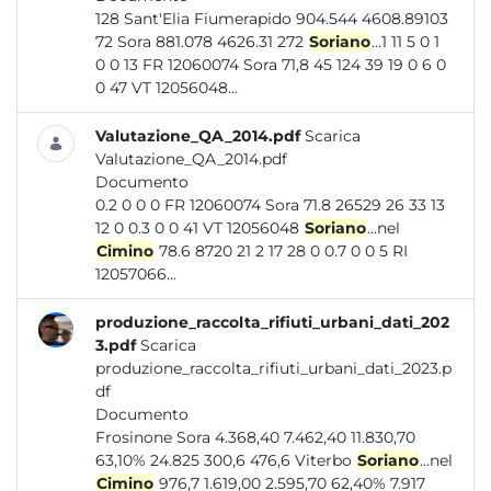
128 Sant'Elia Fiumerapido 904.544 4608.89103
72 Sora 881.078 4626.31 272
Soriano
...1 11 5 0 1
0 0 13 FR 12060074 Sora 71,8 45 124 39 19 0 6 0
0 47 VT 12056048...
Valutazione_QA_2014.pdf
Scarica
Valutazione_QA_2014.pdf
Documento
0.2 0 0 0 FR 12060074 Sora 71.8 26529 26 33 13
12 0 0.3 0 0 41 VT 12056048
Soriano
...nel
Cimino
78.6 8720 21 2 17 28 0 0.7 0 0 5 RI
12057066...
produzione_raccolta_rifiuti_urbani_dati_202
3.pdf
Scarica
produzione_raccolta_rifiuti_urbani_dati_2023.p
df
Documento
Frosinone Sora 4.368,40 7.462,40 11.830,70
63,10% 24.825 300,6 476,6 Viterbo
Soriano
...nel
Cimino
976,7 1.619,00 2.595,70 62,40% 7.917