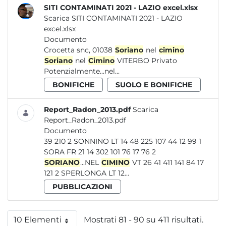
SITI CONTAMINATI 2021 - LAZIO excel.xlsx
Scarica SITI CONTAMINATI 2021 - LAZIO
excel.xlsx
Documento
Crocetta snc, 01038
Soriano
nel
cimino
Soriano
nel
Cimino
VITERBO Privato
Potenzialmente...nel...
BONIFICHE
SUOLO E BONIFICHE
Report_Radon_2013.pdf
Scarica
Report_Radon_2013.pdf
Documento
39 210 2 SONNINO LT 14 48 225 107 44 12 99 1
SORA FR 21 14 302 101 76 17 76 2
SORIANO
...NEL
CIMINO
VT 26 41 411 141 84 17
121 2 SPERLONGA LT 12...
PUBBLICAZIONI
10 Elementi
Mostrati 81 - 90 su 411 risultati.
Per pagina