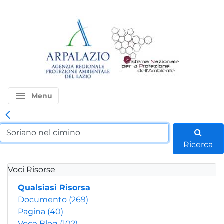
menu
Menu
Ricerca
Voci Risorse
Qualsiasi Risorsa
Documento
(269)
Pagina
(40)
Voce Blog
(102)