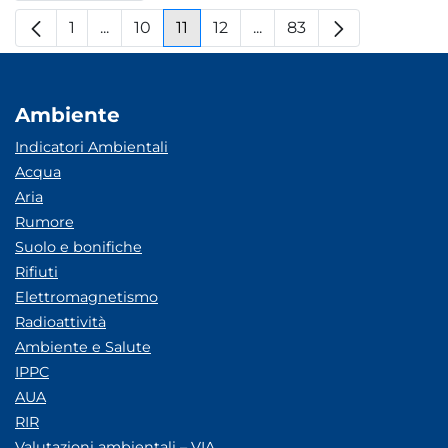
1
...
10
11
12
...
83
Pagina
Pagine intermedie
Pagina
Pagina
Pagina
Pagine intermedie
Pagina
Ambiente
Indicatori Ambientali
Acqua
Aria
Rumore
Suolo e bonifiche
Rifiuti
Elettromagnetismo
Radioattività
Ambiente e Salute
IPPC
AUA
RIR
Valutazioni ambientali – VIA