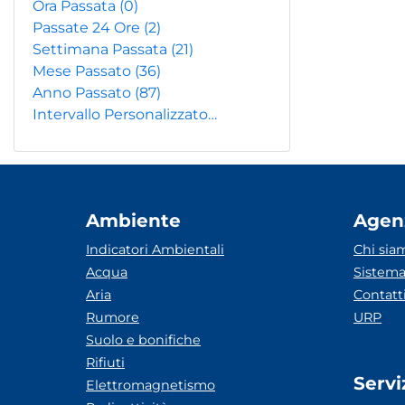
Ora Passata
(0)
Passate 24 Ore
(2)
Settimana Passata
(21)
Mese Passato
(36)
Anno Passato
(87)
Intervallo Personalizzato…
Ambiente
Agen
Indicatori Ambientali
Chi sia
Acqua
Sistema
Aria
Contatt
Rumore
URP
Suolo e bonifiche
Rifiuti
Servi
Elettromagnetismo