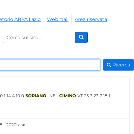
etorio ARPA Lazio
Webmail
Area riservata
Cerca nel sito:
Cerca
Ricerca
NUOVO VT 10 1 14 4 10 0
SORIANO
...NEL
CIMINO
VT 25 3 23 7 18 1
 - 2020.xlsx