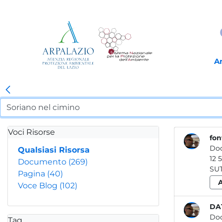
A
Voci Risorse
fon
Do
Qualsiasi Risorsa
Documento
(269)
SUTR
Pagina
(40)
Voce Blog
(102)
DAT
Do
Tag