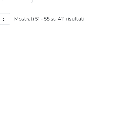
i
Mostrati 51 - 55 su 411 risultati.
 pagina