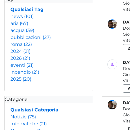
Qualsiasi Tag
Vite
news
(101)
DAT
aria
(67)
Do
acqua
(39)
pubblicazioni
(27)
Vit
roma
(22)
2024
(21)
2026
(21)
DAT
eventi
(21)
Do
incendio
(21)
2025
(20)
Vite
Categorie
DAT
Do
Qualsiasi Categoria
Notizie
(75)
Vit
Infografiche
(21)