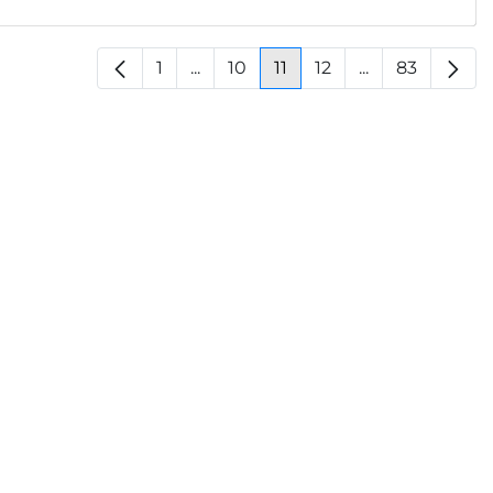
1
...
10
11
12
...
83
Pagina
Pagine intermedie
Pagina
Pagina
Pagina
Pagine interm
Pagina