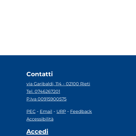
Contatti
via Garibaldi, 114 - 02100 Rieti
Tel. 0746267201
P.Iva 00915900575
-
-
-
PEC
Email
URP
Feedback
Accessibilità
Accedi