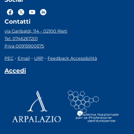
Contatti
via Garibaldi, 114 - 02100 Rieti
Tel. 0746267201
P.Iva 00915900575
-
-
-
PEC
Email
URP
Feedback Accessibilità
Accedi