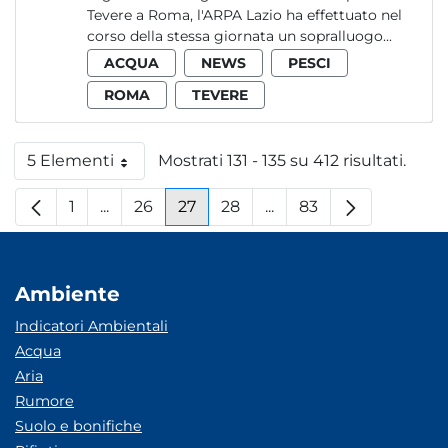
Tevere a Roma, l'ARPA Lazio ha effettuato nel
corso della stessa giornata un sopralluogo...
ACQUA
NEWS
PESCI
ROMA
TEVERE
5 Elementi
Mostrati 131 - 135 su 412 risultati.
Per pagina
1
...
26
27
28
...
83
Pagina
Pagine intermedie
Pagina
Pagina
Pagina
Pagine intermedie
Pagina
Ambiente
Indicatori Ambientali
Acqua
Aria
Rumore
Suolo e bonifiche