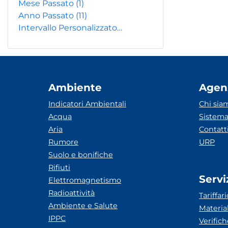
Mese Passato
(1)
Anno Passato
(11)
Intervallo Personalizzato…
Ambiente
Agen
Indicatori Ambientali
Chi sia
Acqua
Sistema
Aria
Contatt
Rumore
URP
Suolo e bonifiche
Rifiuti
Servi
Elettromagnetismo
Radioattività
Tariffari
Ambiente e Salute
Materia
IPPC
Verific