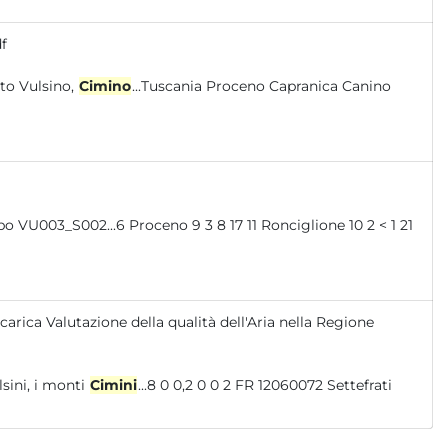
f
stretto Vulsino,
Cimino
...Tuscania Proceno Capranica Canino
carica Valutazione della qualità dell'Aria nella Regione
i modeste dimensioni: i monti Volsini, i monti
Cimini
...8 0 0,2 0 0 2 FR 12060072 Settefrati