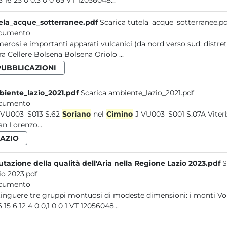
21 13 16 25 0 0.3 0 0 65 VT 12056048...
ela_acque_sotterranee.pdf
Scarica tutela_acque_sotterranee.pd
cumento
numerosi e importanti apparati vulcanici (da nord verso sud: di
Blera Cellere Bolsena Bolsena Oriolo ...
PUBBLICAZIONI
iente_lazio_2021.pdf
Scarica ambiente_lazio_2021.pdf
cumento
VU VU003_S013 S.62
Soriano
nel
Cimino
J VU003_S001 S.07A Viterbo VU003_S002...6 Proceno 9 3 8 17 11 Ronciglione 10 2 < 1 21
San Lorenzo...
LAZIO
utazione della qualità dell'Aria nella Regione Lazio 2023.pdf
S
io 2023.pdf
cumento
distinguere tre gruppi montuosi d
50,6 15 6 12 4 0 0,1 0 0 1 VT 12056048...