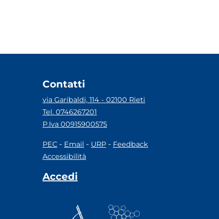
Contatti
via Garibaldi, 114 - 02100 Rieti
Tel. 0746267201
P.Iva 00915900575
-
-
-
PEC
Email
URP
Feedback
Accessibilità
Accedi