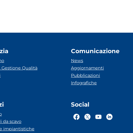
zia
Comunicazione
mo
News
 Gestione Qualità
Aggiornamenti
i
Pubblicazioni
Infografiche
zi
Social
o
li da scavo
he impiantistiche