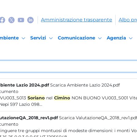
Amministrazione trasparente
Albo pr
mbiente
Servizi
Comunicazione
Agenzia
iente Lazio 2024.pdf
Scarica Ambiente Lazio 2024.pdf
cumento
VU VU003_S013
Soriano
nel
Cimino
NON BUONO VU003_S001 Viterbo VU003_S002 Viterbo...Lazio 097 Serbatoio Concio ASL
VT Nepi 597 Lazio 098...
utazioneQA_2018_rev1.pdf
Scarica ValutazioneQA_2018_rev1.pd
cumento
distinguere tre gruppi montuosi d