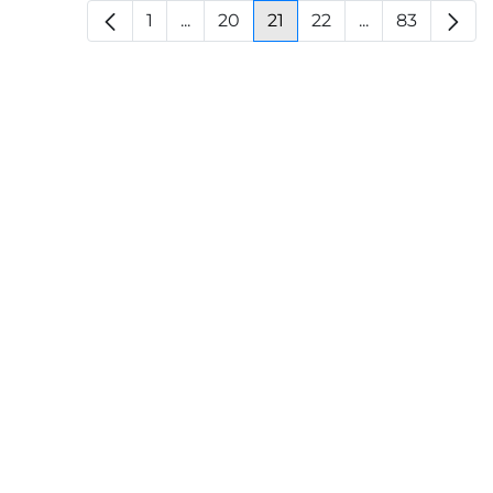
1
...
20
21
22
...
83
Pagina
Pagine intermedie
Pagina
Pagina
Pagina
Pagine interm
Pagina