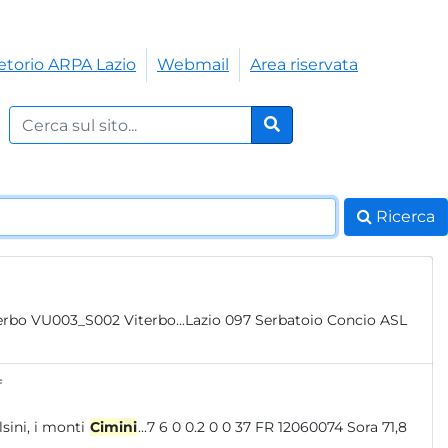
etorio ARPA Lazio
Webmail
Area riservata
Cerca nel sito:
Cerca
Ricerca
f
i modeste dimensioni: i monti Volsini, i monti
Cimini
...7 6 0 0.2 0 0 37 FR 12060074 Sora 71,8