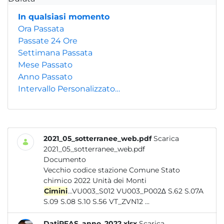
In qualsiasi momento
Ora Passata
Passate 24 Ore
Settimana Passata
Mese Passato
Anno Passato
Intervallo Personalizzato…
2021_05_sotterranee_web.pdf
Scarica
2021_05_sotterranee_web.pdf
Documento
Vecchio codice stazione Comune Stato
chimico 2022 Unità dei Monti
Cimini
...VU003_S012 VU003_P002∆ S.62 S.07A
S.09 S.08 S.10 S.56 VT_ZVN12 ...
DatiPFAS_anno_2022.xlsx
Scarica