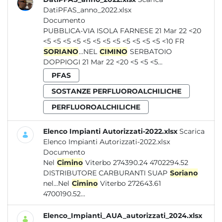
DatiPFAS_anno_2022.xlsx
Documento
PUBBLICA-VIA ISOLA FARNESE 21 Mar 22 <20
<5 <5 <5 <5 <5 <5 <5 <5 <5 <5 <5 <5 <10 FR
SORIANO
...NEL
CIMINO
SERBATOIO
DOPPIOGI 21 Mar 22 <20 <5 <5 <5...
PFAS
SOSTANZE PERFLUOROALCHILICHE
PERFLUOROALCHILICHE
Elenco Impianti Autorizzati-2022.xlsx
Scarica
Elenco Impianti Autorizzati-2022.xlsx
Documento
Nel
Cimino
Viterbo 274390.24 4702294.52
DISTRIBUTORE CARBURANTI SUAP
Soriano
nel...Nel
Cimino
Viterbo 272643.61
4700190.52...
Elenco_Impianti_AUA_autorizzati_2024.xlsx