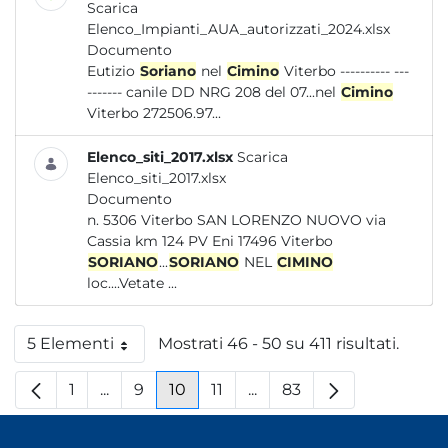
Scarica
Elenco_Impianti_AUA_autorizzati_2024.xlsx
Documento
Eutizio
Soriano
nel
Cimino
Viterbo ---------- ---
------- canile DD NRG 208 del 07...nel
Cimino
Viterbo 272506.97...
Elenco_siti_2017.xlsx
Scarica
Elenco_siti_2017.xlsx
Documento
n. 5306 Viterbo SAN LORENZO NUOVO via
Cassia km 124 PV Eni 17496 Viterbo
SORIANO
...
SORIANO
NEL
CIMINO
loc....Vetate ...
5 Elementi
Mostrati 46 - 50 su 411 risultati.
Per pagina
1
...
9
10
11
...
83
Pagina
Pagine intermedie
Pagina
Pagina
Pagina
Pagine intermedie
Pagina