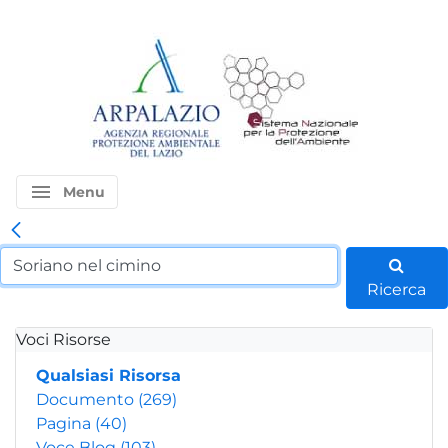
menu
Menu
Ricerca
Voci Risorse
Qualsiasi Risorsa
Documento
(269)
Pagina
(40)
Voce Blog
(103)