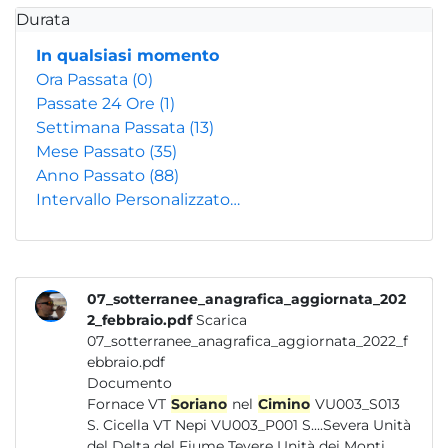
Durata
In qualsiasi momento
Ora Passata
(0)
Passate 24 Ore
(1)
Settimana Passata
(13)
Mese Passato
(35)
Anno Passato
(88)
Intervallo Personalizzato…
07_sotterranee_anagrafica_aggiornata_202
2_febbraio.pdf
Scarica
07_sotterranee_anagrafica_aggiornata_2022_f
ebbraio.pdf
Documento
Fornace VT
Soriano
nel
Cimino
VU003_S013
S. Cicella VT Nepi VU003_P001 S....Severa Unità
del Delta del Fiume Tevere Unità dei Monti...