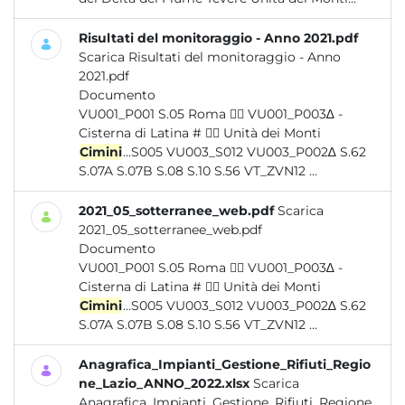
Risultati del monitoraggio - Anno 2021.pdf
Scarica Risultati del monitoraggio - Anno
2021.pdf
Documento
VU001_P001 S.05 Roma  VU001_P003∆ -
Cisterna di Latina #  Unità dei Monti
Cimini
...S005 VU003_S012 VU003_P002∆ S.62
S.07A S.07B S.08 S.10 S.56 VT_ZVN12 ...
2021_05_sotterranee_web.pdf
Scarica
2021_05_sotterranee_web.pdf
Documento
VU001_P001 S.05 Roma  VU001_P003∆ -
Cisterna di Latina #  Unità dei Monti
Cimini
...S005 VU003_S012 VU003_P002∆ S.62
S.07A S.07B S.08 S.10 S.56 VT_ZVN12 ...
Anagrafica_Impianti_Gestione_Rifiuti_Regio
ne_Lazio_ANNO_2022.xlsx
Scarica
Anagrafica_Impianti_Gestione_Rifiuti_Regione