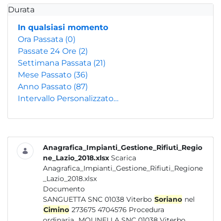
Durata
In qualsiasi momento
Ora Passata
(0)
Passate 24 Ore
(2)
Settimana Passata
(21)
Mese Passato
(36)
Anno Passato
(87)
Intervallo Personalizzato…
Anagrafica_Impianti_Gestione_Rifiuti_Regio
ne_Lazio_2018.xlsx
Scarica
Anagrafica_Impianti_Gestione_Rifiuti_Regione
_Lazio_2018.xlsx
Documento
SANGUETTA SNC 01038 Viterbo
Soriano
nel
Cimino
273675 4704576 Procedura
ordinaria...MOLINELLA SNC 01038 Viterbo