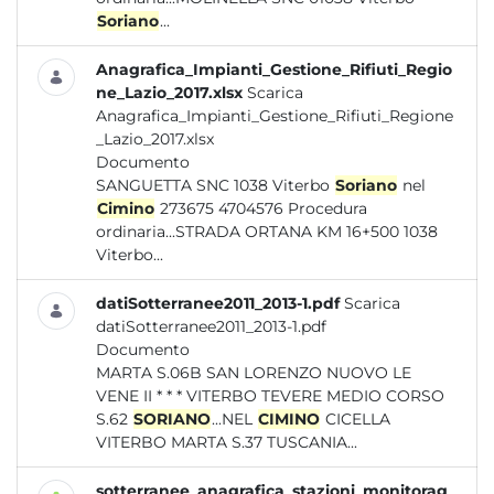
Soriano
...
Anagrafica_Impianti_Gestione_Rifiuti_Regio
ne_Lazio_2017.xlsx
Scarica
Anagrafica_Impianti_Gestione_Rifiuti_Regione
_Lazio_2017.xlsx
Documento
SANGUETTA SNC 1038 Viterbo
Soriano
nel
Cimino
273675 4704576 Procedura
ordinaria...STRADA ORTANA KM 16+500 1038
Viterbo...
datiSotterranee2011_2013-1.pdf
Scarica
datiSotterranee2011_2013-1.pdf
Documento
MARTA S.06B SAN LORENZO NUOVO LE
VENE II * * * VITERBO TEVERE MEDIO CORSO
S.62
SORIANO
...NEL
CIMINO
CICELLA
VITERBO MARTA S.37 TUSCANIA...
sotterranee_anagrafica_stazioni_monitorag