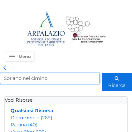
menu
Menu
Ricerca
Voci Risorse
Qualsiasi Risorsa
Documento
(269)
Pagina
(40)
Voce Blog
(102)