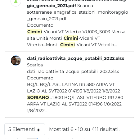
gio_gennaio_2021.pdf
Scarica
sotterranee_anagrafica_stazioni_monitoraggio
_gennaio_2021.pdf
Documento
Cimini
-Vicani VT Viterbo VU003_S003 Mensa
alta Unità Monti
Cimini
-Vicani VT
Viterbo...Monti
Cimini
-Vicani VT Vetralla...
dati_radioattivita_acque_potabili_2022.xlsx
Scarica
dati_radioattivita_acque_potabili_2022.xlsx
Documento
BQ/L BQ/L ASL LATINA RR 380 ARPA VT
LAZIO AL SVT2022 014193 1/8/2022 1/8/2022
SORIANO
...1.800 BQ/L ASL VITERBO RR 380
ARPA VT LAZIO AL SVT2022 014196 1/8/2022
1/8/2022...
5 Elementi
Mostrati 6 - 10 su 411 risultati.
Per pagina