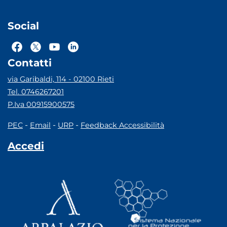
Social
Contatti
via Garibaldi, 114 - 02100 Rieti
Tel. 0746267201
P.Iva 00915900575
-
-
-
PEC
Email
URP
Feedback Accessibilità
Accedi