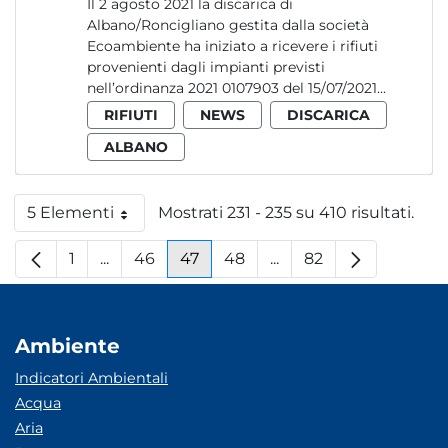
Il 2 agosto 2021 la discarica di
Albano/Roncigliano gestita dalla società
Ecoambiente ha iniziato a ricevere i rifiuti
provenienti dagli impianti previsti
nell’ordinanza 2021 0107903 del 15/07/2021...
RIFIUTI
NEWS
DISCARICA
ALBANO
5 Elementi
Mostrati 231 - 235 su 410 risultati.
Per pagina
1
...
46
47
48
...
82
Pagina
Pagine intermedie
Pagina
Pagina
Pagina
Pagine intermedie
Pagina
Ambiente
Indicatori Ambientali
Acqua
Aria