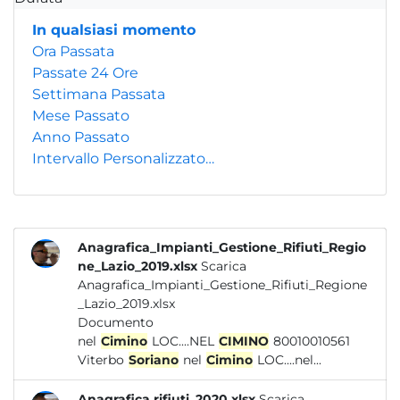
In qualsiasi momento
Ora Passata
Passate 24 Ore
Settimana Passata
Mese Passato
Anno Passato
Intervallo Personalizzato…
Anagrafica_Impianti_Gestione_Rifiuti_Regio
ne_Lazio_2019.xlsx
Scarica
Anagrafica_Impianti_Gestione_Rifiuti_Regione
_Lazio_2019.xlsx
Documento
nel
Cimino
LOC....NEL
CIMINO
80010010561
Viterbo
Soriano
nel
Cimino
LOC....nel...
Anagrafica rifiuti_2020.xlsx
Scarica