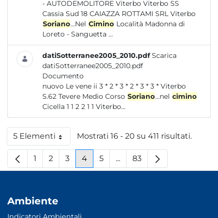
- AUTODEMOLITORE Viterbo Viterbo SS
Cassia Sud 18 CAIAZZA ROTTAMI SRL Viterbo
Soriano
...Nel
Cimino
Località Madonna di
Loreto - Sanguetta ...
datiSotterranee2005_2010.pdf
Scarica
datiSotterranee2005_2010.pdf
Documento
nuovo Le vene ii 3 * 2 * 3 * 2 * 3 * 3 * Viterbo
S.62 Tevere Medio Corso
Soriano
...nel
cimino
Cicella 1 1 2 2 1 1 Viterbo...
5 Elementi
Mostrati 16 - 20 su 411 risultati.
Per pagina
1
2
3
4
5
...
83
Pagina
Pagina
Pagina
Pagina
Pagina
Pagine intermedie
Pagina
Ambiente
Indicatori Ambientali