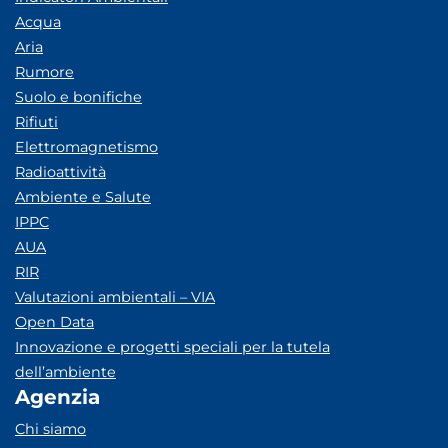
Acqua
Aria
Rumore
Suolo e bonifiche
Rifiuti
Elettromagnetismo
Radioattività
Ambiente e Salute
IPPC
AUA
RIR
Valutazioni ambientali – VIA
Open Data
Innovazione e progetti speciali per la tutela
dell’ambiente
Agenzia
Chi siamo