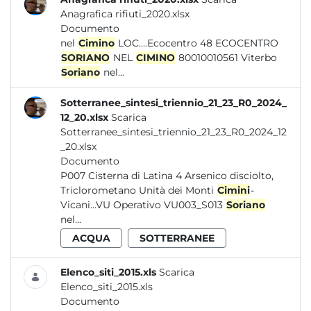
Anagrafica rifiuti_2020.xlsx
Documento
nel
Cimino
LOC....Ecocentro 48 ECOCENTRO
SORIANO
NEL
CIMINO
80010010561 Viterbo
Soriano
nel...
Sotterranee_sintesi_triennio_21_23_R0_2024_
12_20.xlsx
Scarica
Sotterranee_sintesi_triennio_21_23_R0_2024_12
_20.xlsx
Documento
P007 Cisterna di Latina 4 Arsenico disciolto,
Triclorometano Unità dei Monti
Cimini
-
Vicani...VU Operativo VU003_S013
Soriano
nel...
ACQUA
SOTTERRANEE
Elenco_siti_2015.xls
Scarica
Elenco_siti_2015.xls
Documento