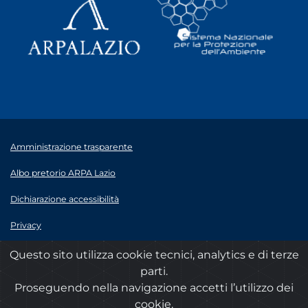
Amministrazione trasparente
Albo pretorio ARPA Lazio
Dichiarazione accessibilità
Privacy
Note legali
Questo sito utilizza cookie tecnici, analytics e di terze
parti.
© 2020 ARPA Lazio - P.Iva 00915900575
Proseguendo nella navigazione accetti l’utilizzo dei
cookie.