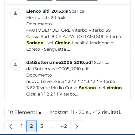
Elenco_siti_2015.xls
Scarica
Elenco_siti_2015.xls
Documento
- AUTODEMOLITORE Viterbo Viterbo SS
Cassia Sud 18 CAIAZZA ROTTAMI SRL Viterbo
Soriano
...Nel
Cimino
Località Madonna di
Loreto - Sanguetta ...
datiSotterranee2005_2010.pdf
Scarica
datiSotterranee2005_2010.pdf
Documento
nuovo Le vene ii 3 * 2 * 3 * 2 * 3 * 3 * Viterbo
S.62 Tevere Medio Corso
Soriano
...nel
cimino
Cicella 1 1 2 2 1 1 Viterbo...
10 Elementi
Mostrati 11 - 20 su 412 risultati.
Per pagina
1
2
3
...
42
Pagina
Pagina
Pagina
Pagine intermedie
Pagina