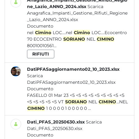
Anagrafica_Impianti_Gestione_Rifiuti_Regio
ne_Lazio_ANNO_2024.xlsx
Scarica
Anagrafica_Impianti_Gestione_Rifiuti_Regione
_Lazio_ANNO_2024.xlsx
Documento
nel
Cimino
LOC....nel
Cimino
LOC....Ecocentro
70 ECOCENTRO
SORIANO
NEL
CIMINO
80010010561...
RIFIUTI
DatiPFASaggiornamento02_10_2023.xlsx
Scarica
DatiPFASaggiornamento02_10_2023.xlsx
Documento
FASELLO 01 Mar 23 <5 <5 <5 <5 <5 <5 <5 <5 <5
<5 <5 <5 <5 <5 VT
SORIANO
NEL
CIMINO
...NEL
CIMINO
1 0 0 0 0 1 0 0 0 0 0 ...
Dati_PFAS_20250630.xlsx
Scarica
Dati_PFAS_20250630.xlsx
Documento