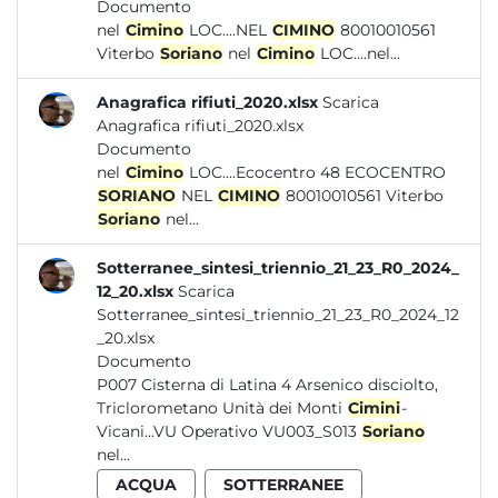
Documento
nel
Cimino
LOC....NEL
CIMINO
80010010561
Viterbo
Soriano
nel
Cimino
LOC....nel...
Anagrafica rifiuti_2020.xlsx
Scarica
Anagrafica rifiuti_2020.xlsx
Documento
nel
Cimino
LOC....Ecocentro 48 ECOCENTRO
SORIANO
NEL
CIMINO
80010010561 Viterbo
Soriano
nel...
Sotterranee_sintesi_triennio_21_23_R0_2024_
12_20.xlsx
Scarica
Sotterranee_sintesi_triennio_21_23_R0_2024_12
_20.xlsx
Documento
P007 Cisterna di Latina 4 Arsenico disciolto,
Triclorometano Unità dei Monti
Cimini
-
Vicani...VU Operativo VU003_S013
Soriano
nel...
ACQUA
SOTTERRANEE