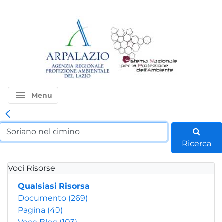
menu
Menu
Ricerca
Voci Risorse
Qualsiasi Risorsa
Documento
(269)
Pagina
(40)
Voce Blog
(103)