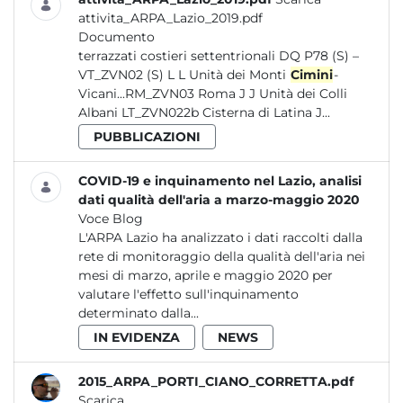
attivita_ARPA_Lazio_2019.pdf
Documento
terrazzati costieri settentrionali DQ P78 (S) –
VT_ZVN02 (S) L L Unità dei Monti
Cimini
-
Vicani...RM_ZVN03 Roma J J Unità dei Colli
Albani LT_ZVN022b Cisterna di Latina J...
PUBBLICAZIONI
COVID-19 e inquinamento nel Lazio, analisi
dati qualità dell'aria a marzo-maggio 2020
Voce Blog
L'ARPA Lazio ha analizzato i dati raccolti dalla
rete di monitoraggio della qualità dell'aria nei
mesi di marzo, aprile e maggio 2020 per
valutare l'effetto sull'inquinamento
determinato dalla...
IN EVIDENZA
NEWS
2015_ARPA_PORTI_CIANO_CORRETTA.pdf
Scarica