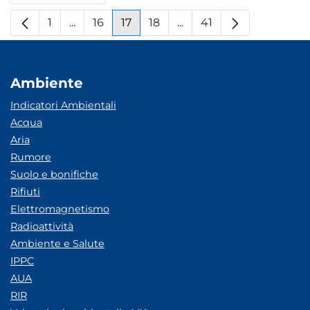
1
...
16
17
18
...
41
Pagina
Pagine intermedie
Pagina
Pagina
Pagina
Pagine intermedie
Pagina
Ambiente
Indicatori Ambientali
Acqua
Aria
Rumore
Suolo e bonifiche
Rifiuti
Elettromagnetismo
Radioattività
Ambiente e Salute
IPPC
AUA
RIR