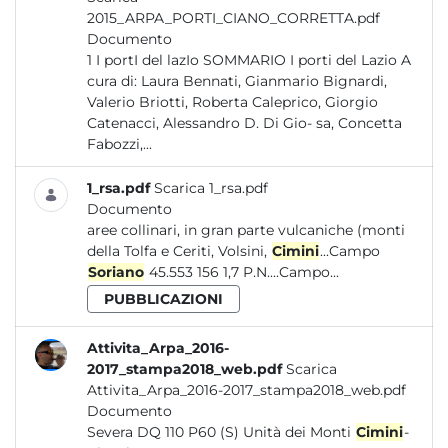
2015_ARPA_PORTI_CIANO_CORRETTA.pdf
Documento
1 I portI del lazIo SOMMARIO I porti del Lazio A
cura di: Laura Bennati, Gianmario Bignardi,
Valerio Briotti, Roberta Caleprico, Giorgio
Catenacci, Alessandro D. Di Gio- sa, Concetta
Fabozzi,...
1_rsa.pdf
Scarica 1_rsa.pdf
Documento
aree collinari, in gran parte vulcaniche (monti
della Tolfa e Ceriti, Volsini,
Cimini
...Campo
Soriano
45.553 156 1,7 P.N....Campo...
PUBBLICAZIONI
Attivita_Arpa_2016-
2017_stampa2018_web.pdf
Scarica
Attivita_Arpa_2016-2017_stampa2018_web.pdf
Documento
Severa DQ 110 P60 (S) Unità dei Monti
Cimini
-