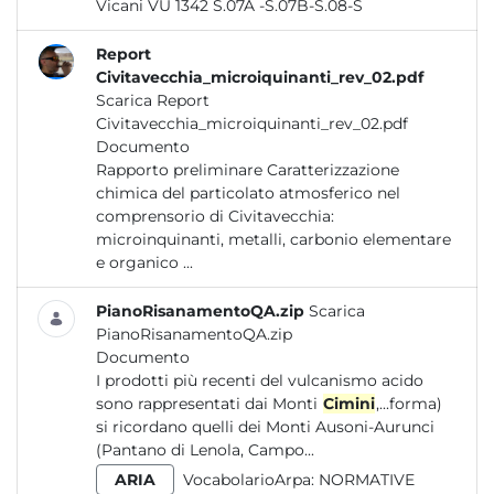
Vicani VU 1342 S.07A -S.07B-S.08-S
Report
Civitavecchia_microiquinanti_rev_02.pdf
Scarica Report
Civitavecchia_microiquinanti_rev_02.pdf
Documento
Rapporto preliminare Caratterizzazione
chimica del particolato atmosferico nel
comprensorio di Civitavecchia:
microinquinanti, metalli, carbonio elementare
e organico ...
PianoRisanamentoQA.zip
Scarica
PianoRisanamentoQA.zip
Documento
I prodotti più recenti del vulcanismo acido
sono rappresentati dai Monti
Cimini
,...forma)
si ricordano quelli dei Monti Ausoni-Aurunci
(Pantano di Lenola, Campo...
ARIA
VocabolarioArpa:
NORMATIVE