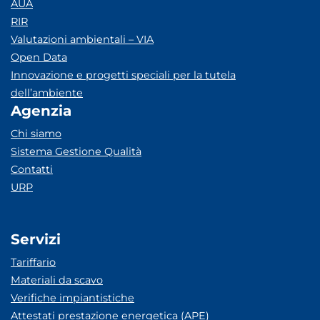
AUA
RIR
Valutazioni ambientali – VIA
Open Data
Innovazione e progetti speciali per la tutela
dell’ambiente
Agenzia
Chi siamo
Sistema Gestione Qualità
Contatti
URP
Servizi
Tariffario
Materiali da scavo
Verifiche impiantistiche
Attestati prestazione energetica (APE)