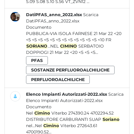
S.09 S.08 S.10 S.56 VT_ZVN12 ...
DatiPFAS_anno_2022.xlsx
Scarica
DatiPFAS_anno_2022.xlsx
Documento
PUBBLICA-VIA ISOLA FARNESE 21 Mar 22 <20
<5 <5 <5 <5 <5 <5 <5 <5 <5 <5 <5 <5 <10 FR
SORIANO
...NEL
CIMINO
SERBATOIO
DOPPIOGI 21 Mar 22 <20 <5 <5 <5...
PFAS
SOSTANZE PERFLUOROALCHILICHE
PERFLUOROALCHILICHE
Elenco Impianti Autorizzati-2022.xlsx
Scarica
Elenco Impianti Autorizzati-2022.xlsx
Documento
Nel
Cimino
Viterbo 274390.24 4702294.52
DISTRIBUTORE CARBURANTI SUAP
Soriano
nel...Nel
Cimino
Viterbo 272643.61
4700190.52...