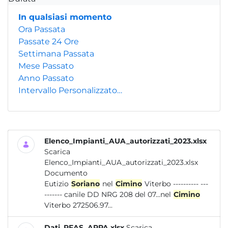
In qualsiasi momento
Ora Passata
Passate 24 Ore
Settimana Passata
Mese Passato
Anno Passato
Intervallo Personalizzato…
Elenco_Impianti_AUA_autorizzati_2023.xlsx
Scarica
Elenco_Impianti_AUA_autorizzati_2023.xlsx
Documento
Eutizio
Soriano
nel
Cimino
Viterbo ---------- ---
------- canile DD NRG 208 del 07...nel
Cimino
Viterbo 272506.97...
Dati_PFAS_ARPA.xlsx
Scarica