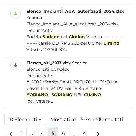
Elenco_Impianti_AUA_autorizzati_2024.xlsx
Scarica
Elenco_Impianti_AUA_autorizzati_2024.xlsx
Documento
Eutizio
Soriano
nel
Cimino
Viterbo ---------- ---
------- canile DD NRG 208 del 07...nel
Cimino
Viterbo 272506.97...
Elenco_siti_2017.xlsx
Scarica
Elenco_siti_2017.xlsx
Documento
n. 5306 Viterbo SAN LORENZO NUOVO via
Cassia km 124 PV Eni 17496 Viterbo
SORIANO
...
SORIANO
NEL
CIMINO
loc....Vetate ...
10 Elementi
Mostrati 41 - 50 su 410 risultati.
Per pagina
1
...
4
5
6
...
41