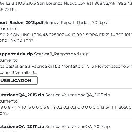
67,8% 1.213 310,3 210,5 San Lorenzo Nuovo 237 631 868 72,7% 1.99
359,8 231,6 ...
ort_Radon_2013.pdf
Scarica Report_Radon_2013.pdf
cumento
39 210 2 SONNINO LT 14 48 225 107 44 12 99 1 SORA FR 
 SPERLONGA LT 12...
apportoAria.zip
Scarica 1_RapportoAria.zip
cumento
ita Castellana 3 Fabrica di R. 3 Montalto di C. 3 Montefiascone 3
ania 3 Vetralla 3...
PUBBLICAZIONI
utazioneQA_2015.zip
Scarica ValutazioneQA_2015.zip
cumento
16 28 0 8 44 7 10 15 0 0 0 5 8 14 0.2 0.3 0.3 0 0 0 0 
0.7...
utazioneQA_2017.zip
Scarica ValutazioneQA_2017.zip