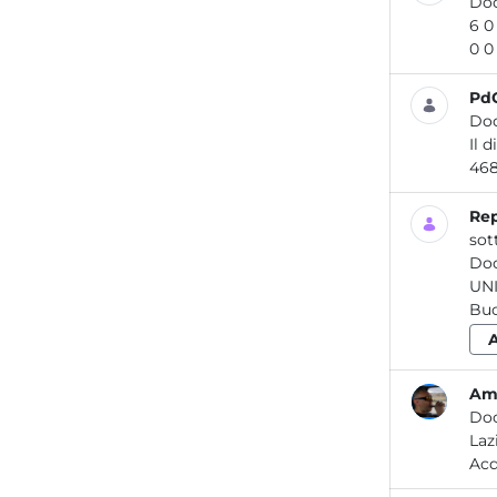
Do
PdC
Do
Il 
Rep
sot
Do
UN
Amb
Do