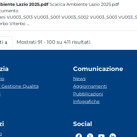
iente Lazio 2025.pdf
Scarica Ambiente Lazio 2025.pdf
cumento
Viterbo Viterbo ...
ti
Mostrati 91 - 100 su 411 risultati.
 pagina
zia
Comunicazione
mo
News
 Gestione Qualità
Aggiornamenti
i
Pubblicazioni
Infografiche
zi
Social
o