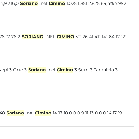
5 434,9 316,0
Soriano
...nel
Cimino
1.025 1.851 2.875 64,4% 7.992
21 14 302 101 76 17 76 2
SORIANO
...NEL
CIMINO
VT 26 41 411 141 84 17 121
 Nepi 3 Orte 3
Soriano
...nel
Cimino
3 Sutri 3 Tarquinia 3
0 0 13 54 111 12056048
Soriano
...nel
Cimino
14 17 18 0 0 0 9 11 13 0 0 0 14 17 19