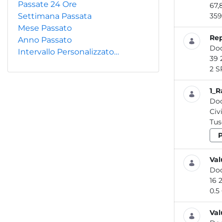
Passate 24 Ore
Settimana Passata
Mese Passato
Rep
Anno Passato
Do
Intervallo Personalizzato…
2
1_R
Do
Civ
Tusc
Val
Do
0.5 
Val