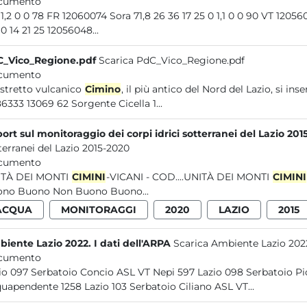
cumento
6 0 1,2 0 0 78 FR 12060074 Sora 71,8 26 36 17 25 0 1,
0 0 0 14 21 25 12056048...
_Vico_Regione.pdf
Scarica PdC_Vico_Regione.pdf
cumento
distretto vulcanico
Cimino
, il più antico del Nord del Lazio, si i
4686333 13069 62 Sorgente Cicella 1...
ort sul monitoraggio dei corpi idrici sotterranei del Lazio 201
terranei del Lazio 2015-2020
cumento
ITÀ DEI MONTI
CIMINI
-VICANI - COD....UNITÀ DEI MONTI
CIMINI
Buono Buono Non Buono Buono...
ACQUA
MONITORAGGI
2020
LAZIO
2015
iente Lazio 2022. I dati dell'ARPA
Scarica Ambiente Lazio 2022.
cumento
Lazio 097 Serbatoio Concio ASL VT Nepi 597 Lazio
Acquapendente 1258 Lazio 103 Serbatoio Ciliano ASL VT...