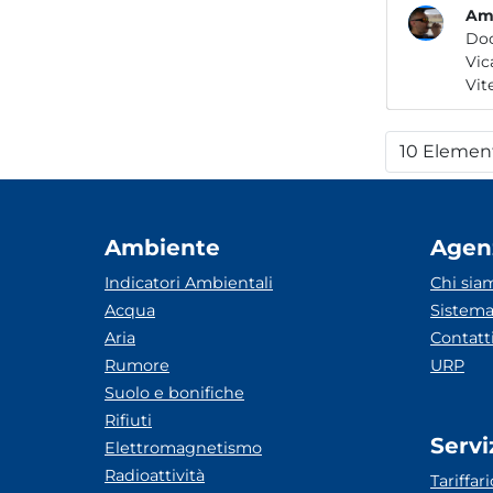
Amb
Do
10 Elemen
Per
Ambiente
Agen
Indicatori Ambientali
Chi sia
Acqua
Sistema
Aria
Contatt
Rumore
URP
Suolo e bonifiche
Rifiuti
Servi
Elettromagnetismo
Radioattività
Tariffari