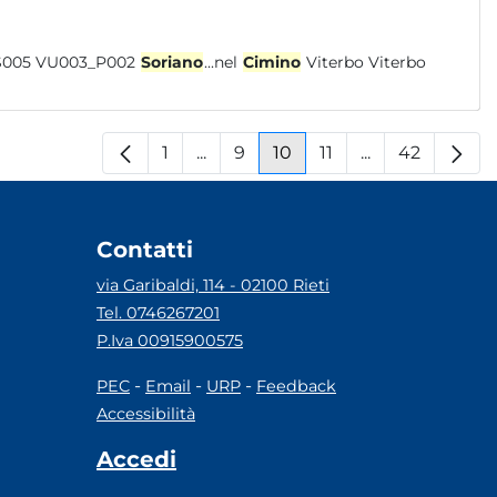
Vicani VU003_S013 VU003_S001 VU003_S002 VU003_S003 VU003_S005 VU003_P002
Soriano
...nel
Cimino
Viterbo Viterbo
1
...
9
10
11
...
42
Pagina
Pagine intermedie
Pagina
Pagina
Pagina
Pagine interm
Pagina
Contatti
via Garibaldi, 114 - 02100 Rieti
Tel. 0746267201
P.Iva 00915900575
-
-
-
PEC
Email
URP
Feedback
Accessibilità
Accedi