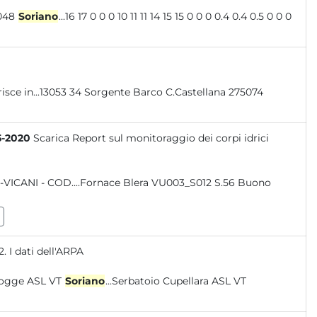
1 0 0 90 VT 12056048
Soriano
...16 17 0 0 0 10 11 11 14 15 15 0 0 0 0.4 0.4 0.5 0 0 0
nserisce in...13053 34 Sorgente Barco C.Castellana 275074
5-2020
Scarica Report sul monitoraggio dei corpi idrici
-VICANI - COD....Fornace Blera VU003_S012 S.56 Buono
 I dati dell'ARPA
 098 Serbatoio Piogge ASL VT
Soriano
...Serbatoio Cupellara ASL VT