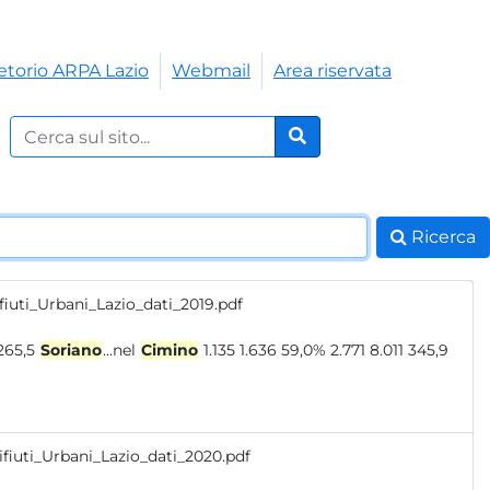
etorio ARPA Lazio
Webmail
Area riservata
Cerca nel sito:
Cerca
Ricerca
fiuti_Urbani_Lazio_dati_2019.pdf
376,5 265,5
Soriano
...nel
Cimino
1.135 1.636 59,0% 2.771 8.011 345,9
fiuti_Urbani_Lazio_dati_2020.pdf