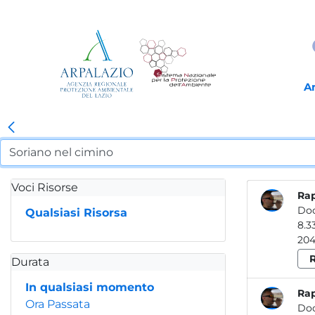
A
Voci Risorse
Rap
Do
Qualsiasi Risorsa
R
Durata
In qualsiasi momento
Rap
Ora Passata
Do