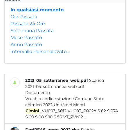
In qualsiasi momento
Ora Passata
Passate 24 Ore
Settimana Passata
Mese Passato
Anno Passato
Intervallo Personalizzato…
2021_05_sotterranee_web.pdf
Scarica
2021_05_sotterranee_web.pdf
Documento
Vecchio codice stazione Comune Stato
chimico 2022 Unità dei Monti
Cimini
...VU003_S012 VU003_P002∆ S.62 S.07A
S.09 S.08 S.10 S.56 VT_ZVN12 ...
DatiPFAS_anno_2022.xlsx
Scarica