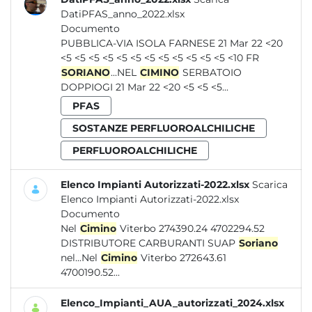
DatiPFAS_anno_2022.xlsx
Documento
PUBBLICA-VIA ISOLA FARNESE 21 Mar 22 <20
<5 <5 <5 <5 <5 <5 <5 <5 <5 <5 <5 <5 <10 FR
SORIANO
...NEL
CIMINO
SERBATOIO
DOPPIOGI 21 Mar 22 <20 <5 <5 <5...
PFAS
SOSTANZE PERFLUOROALCHILICHE
PERFLUOROALCHILICHE
Elenco Impianti Autorizzati-2022.xlsx
Scarica
Elenco Impianti Autorizzati-2022.xlsx
Documento
Nel
Cimino
Viterbo 274390.24 4702294.52
DISTRIBUTORE CARBURANTI SUAP
Soriano
nel...Nel
Cimino
Viterbo 272643.61
4700190.52...
Elenco_Impianti_AUA_autorizzati_2024.xlsx