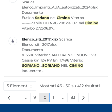
Scarica
Elenco_Impianti_AUA_autorizzati_2024.xlsx
Documento
Eutizio
Soriano
nel
Cimino
Viterbo ---------- ---
------- canile DD NRG 208 del 07...nel
Cimino
Viterbo 272506.97...
Elenco_siti_2017.xlsx
Scarica
Elenco_siti_2017.xlsx
Documento
n. 5306 Viterbo SAN LORENZO NUOVO via
Cassia km 124 PV Eni 17496 Viterbo
SORIANO
...
SORIANO
NEL
CIMINO
loc....Vetate ...
5 Elementi
Mostrati 46 - 50 su 412 risultati.
Per pagina
1
...
9
10
11
...
83
Pagina
Pagine intermedie
Pagina
Pagina
Pagina
Pagine intermedie
Pagina