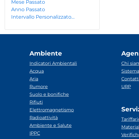
Mese Passato
Anno Passato
Intervallo Personalizzato…
Ambiente
Agen
Indicatori Ambientali
Chi sia
Acqua
Sistema
Aria
Contatt
Rumore
URP
Suolo e bonifiche
Rifiuti
Servi
Elettromagnetismo
Radioattività
Tariffari
Ambiente e Salute
Materia
IPPC
Verific