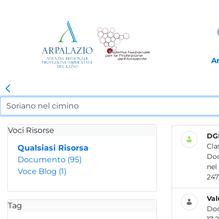
A
Voci Risorse
DGR
Cla
Qualsiasi Risorsa
Do
Documento
(95)
nel
Voce Blog
(1)
Val
Tag
Do