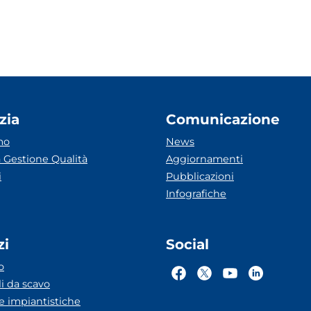
zia
Comunicazione
mo
News
 Gestione Qualità
Aggiornamenti
i
Pubblicazioni
Infografiche
zi
Social
o
li da scavo
he impiantistiche