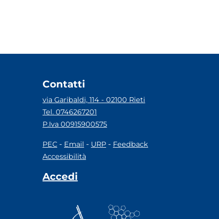
Contatti
via Garibaldi, 114 - 02100 Rieti
Tel. 0746267201
P.Iva 00915900575
-
-
-
PEC
Email
URP
Feedback
Accessibilità
Accedi