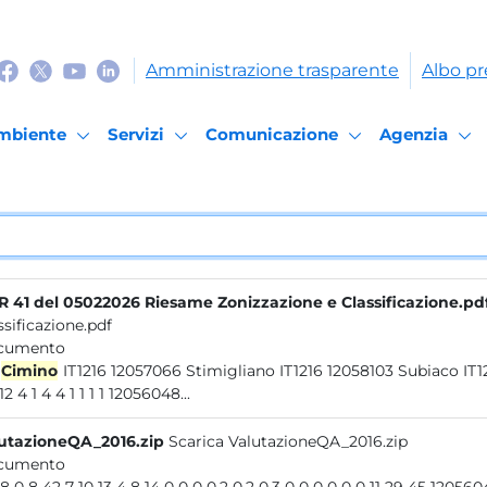
Amministrazione trasparente
Albo pr
mbiente
Servizi
Comunicazione
Agenzia
 41 del 05022026 Riesame Zonizzazione e Classificazione.pd
ssificazione.pdf
cumento
Cimino
IT1216 12057066 Stimigliano IT1216 12058103 Subiaco IT1216 12057067...DGR 119/22 2025 12060074 Sora IT1217 72.1
24712 4 1 4 4 1 1 1 1 12056048...
utazioneQA_2016.zip
Scarica ValutazioneQA_2016.zip
cumento