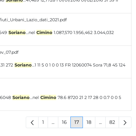
 0 11 29 45 12056048
Soriano
...41,489 12,7728 I 01/01/2016 01/02/2016 31 59 II
iuti_Urbani_Lazio_dati_2021.pdf
9,265 76,9% 1.982 433,534 333,549
Soriano
...nel
Cimino
1.087,570 1.956,462 3.044,032
ev_07.pdf
 881.078 4626.31 272
Soriano
...1 11 5 0 1 0 0 13 FR 12060074 Sora 71,8 45 124
33 13 12 0 0.3 0 0 41 VT 12056048
Soriano
...nel
Cimino
78.6 8720 21 2 17 28 0 0.7 0 0 5
1
...
16
17
18
...
82
Pagina
Pagine intermedie
Pagina
Pagina
Pagina
Pagine interm
Pagina