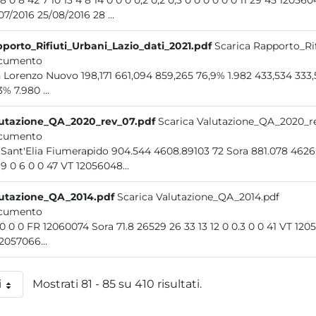
17 28 0 8 42 7 10 13 4 8 14 0 0 0 0,2 0,2 0,3 0 0 0 0 0
28/07/2016 25/08/2016 28 ...
porto_Rifiuti_Urbani_Lazio_dati_2021.pdf
Scarica Rapporto_Rif
cumento
San Lorenzo Nuovo 198,171 661,094 85
3% 7.980 ...
utazione_QA_2020_rev_07.pdf
Scarica Valutazione_QA_2020_r
cumento
128 Sant'Elia Fiumerapido 904.544 4608.89103 72 Sora
39 19 0 6 0 0 47 VT 12056048...
utazione_QA_2014.pdf
Scarica Valutazione_QA_2014.pdf
cumento
0.2 0 0 0 FR 12060074 Sora 71.8 26529 26 
12057066...
i
Mostrati 81 - 85 su 410 risultati.
 pagina