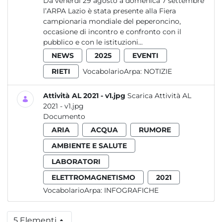
Da venerdì 29 agosto a domenica 7 settembre
l’ARPA Lazio è stata presente alla Fiera
campionaria mondiale del peperoncino,
occasione di incontro e confronto con il
pubblico e con le istituzioni...
NEWS
2025
EVENTI
RIETI
VocabolarioArpa:
NOTIZIE
Attività AL 2021 - v1.jpg
Scarica Attività AL
2021 - v1.jpg
Documento
ARIA
ACQUA
RUMORE
AMBIENTE E SALUTE
LABORATORI
ELETTROMAGNETISMO
2021
VocabolarioArpa:
INFOGRAFICHE
5 Elementi