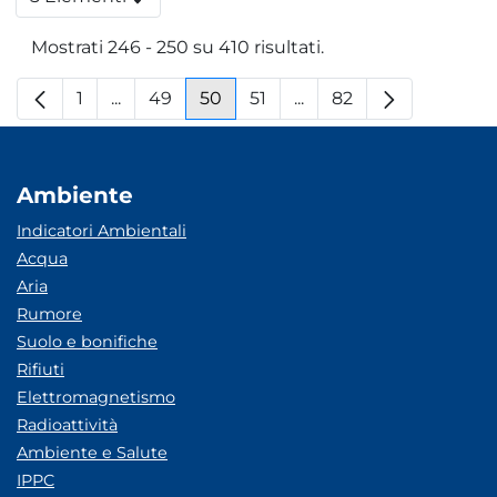
Per pagina
Mostrati 246 - 250 su 410 risultati.
1
...
49
50
51
...
82
Pagina
Pagine intermedie
Pagina
Pagina
Pagina
Pagine intermedie
Pagina
Ambiente
Indicatori Ambientali
Acqua
Aria
Rumore
Suolo e bonifiche
Rifiuti
Elettromagnetismo
Radioattività
Ambiente e Salute
IPPC