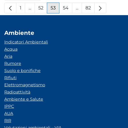
1
...
52
53
54
...
82
Pagina
Pagine intermedie
Pagina
Pagina
Pagina
Pagine intermedie
Pagina
Ambiente
Indicatori Ambientali
Acqua
Aria
Rumore
Suolo e bonifiche
Rifiuti
Elettromagnetismo
Radioattività
Ambiente e Salute
IPPC
AUA
RIR
Valutazioni ambientali – VIA