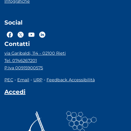
Infografiche
Social
Contatti
via Garibaldi, 114 - 02100 Rieti
Tel. 0746267201
P.Iva 00915900575
-
-
-
PEC
Email
URP
Feedback Accessibilità
Accedi