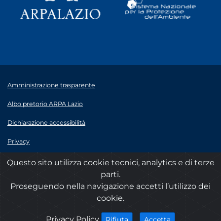
Amministrazione trasparente
Albo pretorio ARPA Lazio
Dichiarazione accessibilità
Privacy
Note legali
Questo sito utilizza cookie tecnici, analytics e di terze
parti.
© 2020 ARPA Lazio - P.Iva 00915900575
Proseguendo nella navigazione accetti l’utilizzo dei
cookie.
cookies
Privacy Policy
i cookies
i cookies
Accetta
Rifiuta