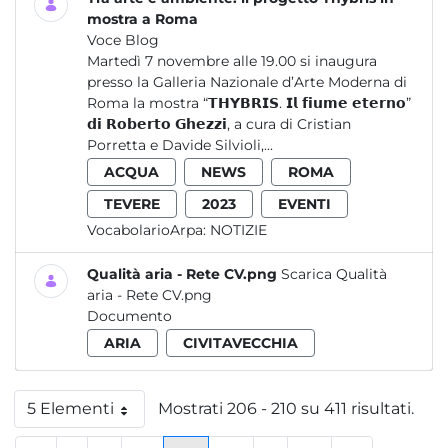
mostra a Roma
Voce Blog
Martedì 7 novembre alle 19.00 si inaugura
presso la Galleria Nazionale d’Arte Moderna di
Roma la mostra “𝗧𝗛𝗬𝗕𝗥𝗜𝗦. 𝗜𝗹 𝗳𝗶𝘂𝗺𝗲 𝗲𝘁𝗲𝗿𝗻𝗼”
𝗱𝗶 𝗥𝗼𝗯𝗲𝗿𝘁𝗼 𝗚𝗵𝗲𝘇𝘇𝗶, a cura di Cristian
Porretta e Davide Silvioli,...
ACQUA
NEWS
ROMA
TEVERE
2023
EVENTI
VocabolarioArpa:
NOTIZIE
Qualità aria - Rete CV.png
Scarica Qualità
aria - Rete CV.png
Documento
ARIA
CIVITAVECCHIA
5 Elementi
Mostrati 206 - 210 su 411 risultati.
Per pagina