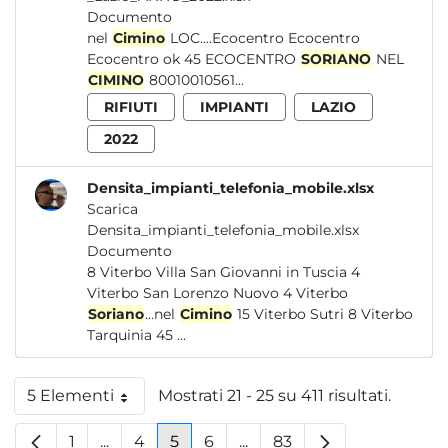
Documento
nel
Cimino
LOC....Ecocentro Ecocentro
Ecocentro ok 45 ECOCENTRO
SORIANO
NEL
CIMINO
80010010561...
RIFIUTI
IMPIANTI
LAZIO
2022
Densita_impianti_telefonia_mobile.xlsx
Scarica
Densita_impianti_telefonia_mobile.xlsx
Documento
8 Viterbo Villa San Giovanni in Tuscia 4
Viterbo San Lorenzo Nuovo 4 Viterbo
Soriano
...nel
Cimino
15 Viterbo Sutri 8 Viterbo
Tarquinia 45 ...
5 Elementi
Mostrati 21 - 25 su 411 risultati.
Per pagina
1
...
4
5
6
...
83