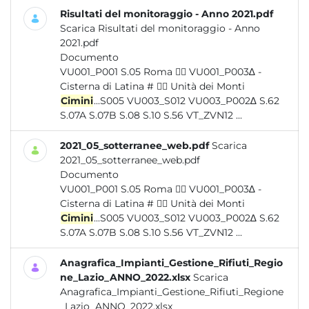
Risultati del monitoraggio - Anno 2021.pdf
Scarica Risultati del monitoraggio - Anno
2021.pdf
Documento
VU001_P001 S.05 Roma  VU001_P003∆ -
Cisterna di Latina #  Unità dei Monti
Cimini
...S005 VU003_S012 VU003_P002∆ S.62
S.07A S.07B S.08 S.10 S.56 VT_ZVN12 ...
2021_05_sotterranee_web.pdf
Scarica
2021_05_sotterranee_web.pdf
Documento
VU001_P001 S.05 Roma  VU001_P003∆ -
Cisterna di Latina #  Unità dei Monti
Cimini
...S005 VU003_S012 VU003_P002∆ S.62
S.07A S.07B S.08 S.10 S.56 VT_ZVN12 ...
Anagrafica_Impianti_Gestione_Rifiuti_Regio
ne_Lazio_ANNO_2022.xlsx
Scarica
Anagrafica_Impianti_Gestione_Rifiuti_Regione
_Lazio_ANNO_2022.xlsx