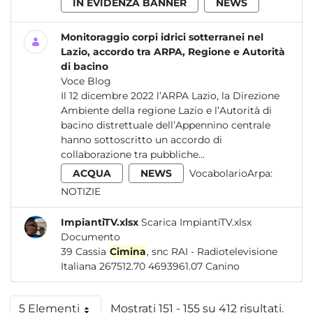
IN EVIDENZA BANNER
NEWS
Monitoraggio corpi idrici sotterranei nel
Lazio, accordo tra ARPA, Regione e Autorità
di bacino
Voce Blog
Il 12 dicembre 2022 l’ARPA Lazio, la Direzione
Ambiente della regione Lazio e l’Autorità di
bacino distrettuale dell’Appennino centrale
hanno sottoscritto un accordo di
collaborazione tra pubbliche...
ACQUA
NEWS
VocabolarioArpa:
NOTIZIE
ImpiantiTV.xlsx
Scarica ImpiantiTV.xlsx
Documento
39 Cassia
Cimina
, snc RAI - Radiotelevisione
Italiana 267512.70 4693961.07 Canino
5 Elementi
Mostrati 151 - 155 su 412 risultati.