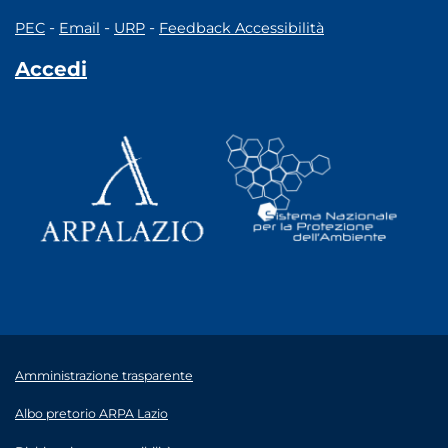
-
-
-
PEC
Email
URP
Feedback Accessibilità
Accedi
Amministrazione trasparente
Albo pretorio ARPA Lazio