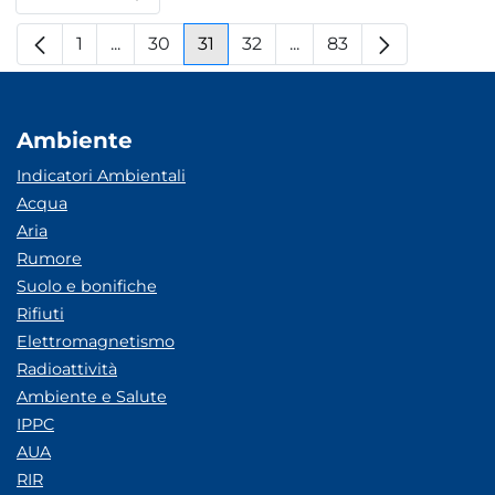
Per pagina
1
...
30
31
32
...
83
Pagina
Pagine intermedie
Pagina
Pagina
Pagina
Pagine intermedie
Pagina
Ambiente
Indicatori Ambientali
Acqua
Aria
Rumore
Suolo e bonifiche
Rifiuti
Elettromagnetismo
Radioattività
Ambiente e Salute
IPPC
AUA
RIR