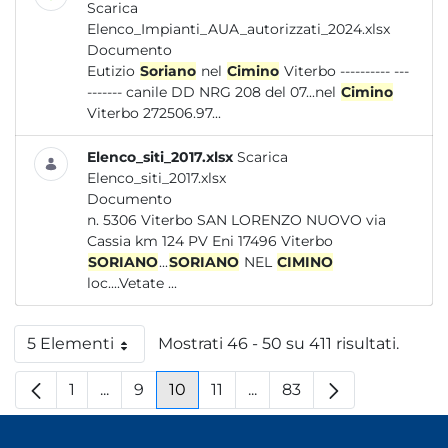
Scarica
Elenco_Impianti_AUA_autorizzati_2024.xlsx
Documento
Eutizio
Soriano
nel
Cimino
Viterbo ---------- ---
------- canile DD NRG 208 del 07...nel
Cimino
Viterbo 272506.97...
Elenco_siti_2017.xlsx
Scarica
Elenco_siti_2017.xlsx
Documento
n. 5306 Viterbo SAN LORENZO NUOVO via
Cassia km 124 PV Eni 17496 Viterbo
SORIANO
...
SORIANO
NEL
CIMINO
loc....Vetate ...
5 Elementi
Mostrati 46 - 50 su 411 risultati.
Per pagina
1
...
9
10
11
...
83
Pagina
Pagine intermedie
Pagina
Pagina
Pagina
Pagine intermedie
Pagina