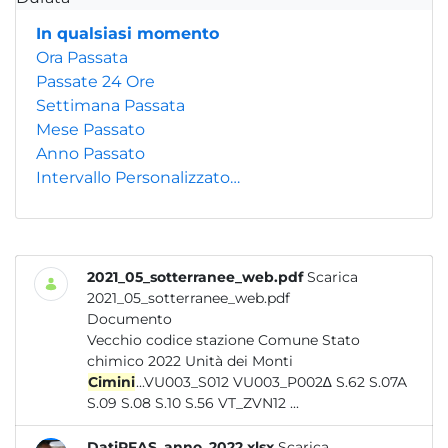
In qualsiasi momento
Ora Passata
Passate 24 Ore
Settimana Passata
Mese Passato
Anno Passato
Intervallo Personalizzato…
2021_05_sotterranee_web.pdf
Scarica
2021_05_sotterranee_web.pdf
Documento
Vecchio codice stazione Comune Stato
chimico 2022 Unità dei Monti
Cimini
...VU003_S012 VU003_P002∆ S.62 S.07A
S.09 S.08 S.10 S.56 VT_ZVN12 ...
DatiPFAS_anno_2022.xlsx
Scarica