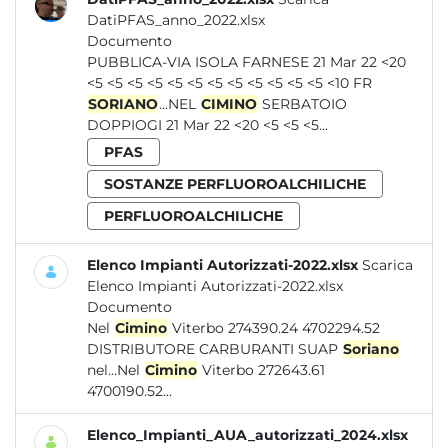
DatiPFAS_anno_2022.xlsx
Documento
PUBBLICA-VIA ISOLA FARNESE 21 Mar 22 <20
<5 <5 <5 <5 <5 <5 <5 <5 <5 <5 <5 <5 <10 FR
SORIANO
...NEL
CIMINO
SERBATOIO
DOPPIOGI 21 Mar 22 <20 <5 <5 <5...
PFAS
SOSTANZE PERFLUOROALCHILICHE
PERFLUOROALCHILICHE
Elenco Impianti Autorizzati-2022.xlsx
Scarica
Elenco Impianti Autorizzati-2022.xlsx
Documento
Nel
Cimino
Viterbo 274390.24 4702294.52
DISTRIBUTORE CARBURANTI SUAP
Soriano
nel...Nel
Cimino
Viterbo 272643.61
4700190.52...
Elenco_Impianti_AUA_autorizzati_2024.xlsx