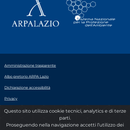
Amministrazione trasparente
Albo pretorio ARPA Lazio
Dichiarazione accessibilità
Privacy
Note legali
Questo sito utilizza cookie tecnici, analytics e di terze
parti.
© 2020 ARPA Lazio - P.Iva 00915900575
Proseguendo nella navigazione accetti l’utilizzo dei