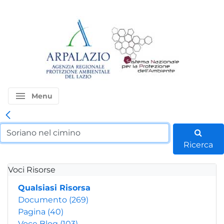
menu
Menu
Ricerca
Voci Risorse
Qualsiasi Risorsa
Documento
(269)
Pagina
(40)
Voce Blog
(103)