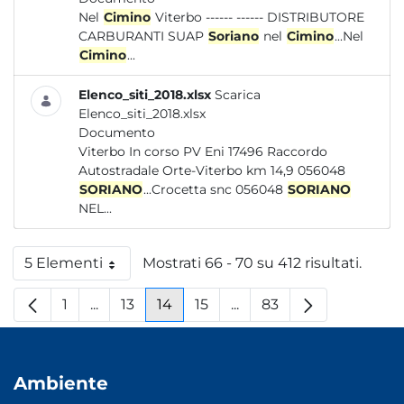
Nel
Cimino
Viterbo ------ ------ DISTRIBUTORE
CARBURANTI SUAP
Soriano
nel
Cimino
...Nel
Cimino
...
Elenco_siti_2018.xlsx
Scarica
Elenco_siti_2018.xlsx
Documento
Viterbo In corso PV Eni 17496 Raccordo
Autostradale Orte-Viterbo km 14,9 056048
SORIANO
...Crocetta snc 056048
SORIANO
NEL...
5 Elementi
Mostrati 66 - 70 su 412 risultati.
Per pagina
1
...
13
14
15
...
83
Pagina
Pagine intermedie
Pagina
Pagina
Pagina
Pagine intermedie
Pagina
Ambiente