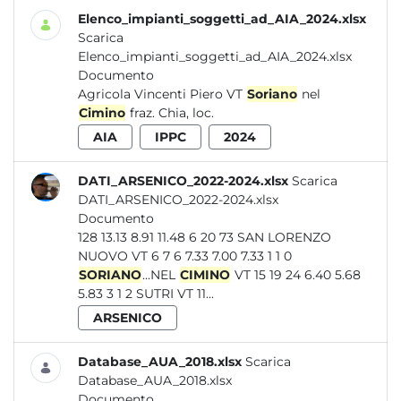
Elenco_impianti_soggetti_ad_AIA_2024.xlsx
Scarica
Elenco_impianti_soggetti_ad_AIA_2024.xlsx
Documento
Agricola Vincenti Piero VT
Soriano
nel
Cimino
fraz. Chia, loc.
AIA
IPPC
2024
DATI_ARSENICO_2022-2024.xlsx
Scarica
DATI_ARSENICO_2022-2024.xlsx
Documento
128 13.13 8.91 11.48 6 20 73 SAN LORENZO
NUOVO VT 6 7 6 7.33 7.00 7.33 1 1 0
SORIANO
...NEL
CIMINO
VT 15 19 24 6.40 5.68
5.83 3 1 2 SUTRI VT 11...
ARSENICO
Database_AUA_2018.xlsx
Scarica
Database_AUA_2018.xlsx
Documento