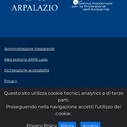
Amministrazione trasparente
Albo pretorio ARPA Lazio
Dichiarazione accessibilità
Privacy
Note legali
Questo sito utilizza cookie tecnici, analytics e di terze
parti.
© 2020 ARPA Lazio - P.Iva 00915900575
Proseguendo nella navigazione accetti l’utilizzo dei
cookie.
cookies
Privacy Policy
i cookies
i cookies
Accetta
Rifiuta