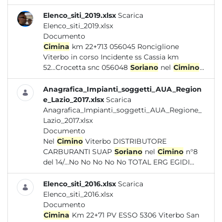
Elenco_siti_2019.xlsx
Scarica
Elenco_siti_2019.xlsx
Documento
Cimina
km 22+713 056045 Ronciglione
Viterbo in corso Incidente ss Cassia km
52...Crocetta snc 056048
Soriano
nel
Cimino
...
Anagrafica_Impianti_soggetti_AUA_Region
e_Lazio_2017.xlsx
Scarica
Anagrafica_Impianti_soggetti_AUA_Regione_
Lazio_2017.xlsx
Documento
Nel
Cimino
Viterbo DISTRIBUTORE
CARBURANTI SUAP
Soriano
nel
Cimino
n°8
del 14/...No No No No No TOTAL ERG EGIDI...
Elenco_siti_2016.xlsx
Scarica
Elenco_siti_2016.xlsx
Documento
Cimina
Km 22+71 PV ESSO 5306 Viterbo San