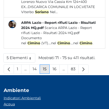
Lorenzo Nuovo Via Cassia Km 124+400
EX...DISCARICA COMUNALE IN LOC.VETATE
Viterbo
Soriano
Nel...
ARPA Lazio - Report rifiuti Lazio - Risultati
2024 HQ.pdf
Scarica ARPA Lazio - Report
rifiuti Lazio - Risultati 2024 HQ.pdf
Documento
nel
Cimino
(VT)....nel
Cimino
....nel
Cimino
.
5 Elementi
Mostrati 71 - 75 su 411 risultati.
Per pagina
1
...
14
15
16
...
83
Pagina
Pagine intermedie
Pagina
Pagina
Pagina
Pagine intermedie
Pagina
Ambiente
Indicatori Ambientali
Acqua