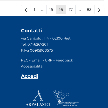
1
...
15
16
17
...
83
Pagina
Pagine intermedie
Pagina
Pagina
Pagina
Pagine interm
Pagina
Contatti
via Garibaldi, 114 - 02100 Rieti
Tel. 0746267201
P.Iva 00915900575
-
-
-
PEC
Email
URP
Feedback
Accessibilità
Accedi