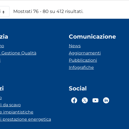
i
Mostrati 76 - 80 su 412 risultati.
 pagina
zia
Comunicazione
mo
News
 Gestione Qualità
Aggiornamenti
i
Pubblicazioni
Infografiche
zi
Social
o
li da scavo
he impiantistiche
ti prestazione energetica