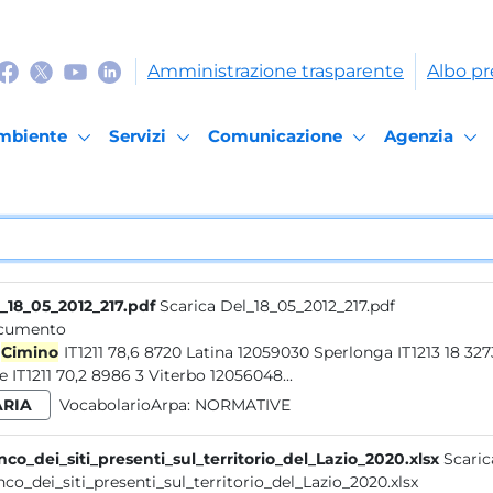
Amministrazione trasparente
Albo pr
mbiente
Servizi
Comunicazione
Agenzia
_18_05_2012_217.pdf
Scarica Del_18_05_2012_217.pdf
cumento
Cimino
IT1211 78,6 8720 Latina 12059030 Sperlonga IT1213 18 3273 Latina 12059031...Nepi IT1211 84 9463 3 Viterbo 12056042
Orte IT1211 70,2 8986 3 Viterbo 12056048...
ARIA
VocabolarioArpa:
NORMATIVE
nco_dei_siti_presenti_sul_territorio_del_Lazio_2020.xlsx
Scaric
nco_dei_siti_presenti_sul_territorio_del_Lazio_2020.xlsx