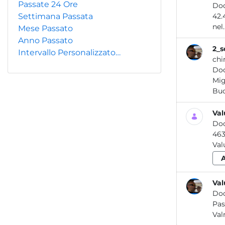
Passate 24 Ore
Do
Settimana Passata
42.
nel..
Mese Passato
Anno Passato
2_s
Intervallo Personalizzato…
chi
Do
Mig
Val
Do
Val
Val
Do
Val