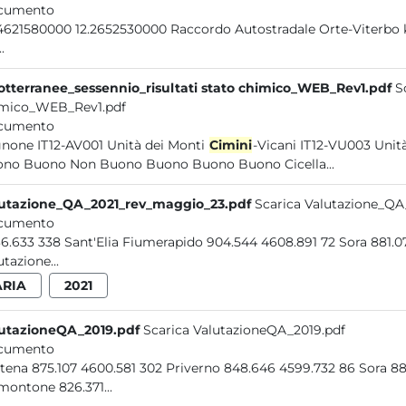
cumento
4621580000 12.2652530000 Raccordo Autostradale Orte-Viterbo
.
otterranee_sessennio_risultati stato chimico_WEB_Rev1.pdf
S
mico_WEB_Rev1.pdf
cumento
none IT12-AV001 Unità dei Monti
Cimini
-Vicani IT12-VU003 Unità alluvionale del...Fornace Blera VU003_S012 S.56 Buono
Buono Buono Non Buono Buono Buono Buono Cicella...
utazione_QA_2021_rev_maggio_23.pdf
Scarica Valutazione_Q
cumento
4636.633 338 Sant'Elia Fiumerapid
utazione...
ARIA
2021
utazioneQA_2019.pdf
Scarica ValutazioneQA_2019.pdf
cumento
Pastena 875.107 4600.581
montone 826.371...