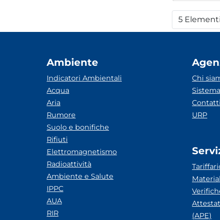
5 Element
Per
Ambiente
Agen
Indicatori Ambientali
Chi sia
Acqua
Sistema
Aria
Contatt
Rumore
URP
Suolo e bonifiche
Rifiuti
Servi
Elettromagnetismo
Radioattività
Tariffari
Ambiente e Salute
Materia
IPPC
Verific
AUA
Attesta
RIR
(APE)