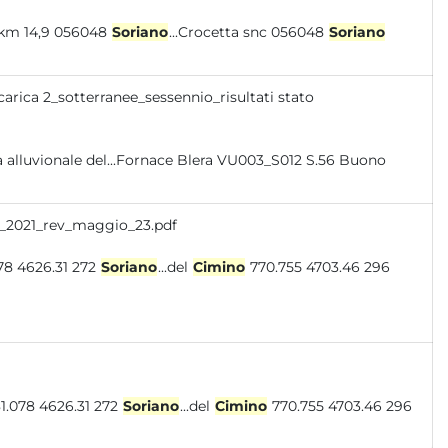
 km 14,9 056048
Soriano
...Crocetta snc 056048
Soriano
carica 2_sotterranee_sessennio_risultati stato
A_2021_rev_maggio_23.pdf
o 904.544 4608.891 72 Sora 881.078 4626.31 272
Soriano
...del
Cimino
770.755 4703.46 296
 302 Priverno 848.646 4599.732 86 Sora 881.078 4626.31 272
Soriano
...del
Cimino
770.755 4703.46 296