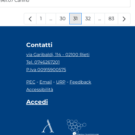
, snc RAI - Radiotelevisione Italiana 267512.70 4693961.07 Canino
1
...
30
31
32
...
83
Pagina
Pagine intermedie
Pagina
Pagina
Pagina
Pagine interm
Pagina
Contatti
via Garibaldi, 114 - 02100 Rieti
Tel. 0746267201
P.Iva 00915900575
-
-
-
PEC
Email
URP
Feedback
Accessibilità
Accedi