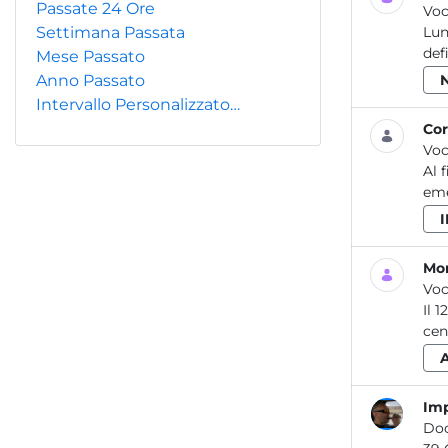
Passate 24 Ore
Voc
Settimana Passata
Lun
def
Mese Passato
Anno Passato
Intervallo Personalizzato…
Cor
Voc
Al 
eme
Mon
Voc
Il 
cen
Imp
Do