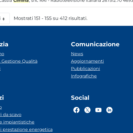
Cassia
Cimina
i
Mostrati 151 - 155 su 412 risultati.
 pagina
zia
Comunicazione
mo
News
 Gestione Qualità
Aggiornamenti
i
Pubblicazioni
Infografiche
zi
Social
o
li da scavo
he impiantistiche
ti prestazione energetica