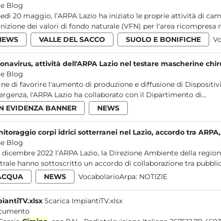
e Blog
edì 20 maggio, l’ARPA Lazio ha iniziato le proprie attività di c
inizione dei valori di fondo naturale (VFN) per l'area ricompresa ne
NEWS
VALLE DEL SACCO
SUOLO E BONIFICHE
Vo
onavirus, attività dell'ARPA Lazio nel testare mascherine chir
e Blog
fine di favorire l'aumento di produzione e diffusione di Dispositivi
rgenza, l'ARPA Lazio ha collaborato con il Dipartimento di...
IN EVIDENZA BANNER
NEWS
itoraggio corpi idrici sotterranei nel Lazio, accordo tra ARPA
e Blog
12 dicembre 2022 l’ARPA Lazio, la Direzione Ambiente della regione
trale hanno sottoscritto un accordo di collaborazione tra pubblic
ACQUA
NEWS
VocabolarioArpa:
NOTIZIE
iantiTV.xlsx
Scarica ImpiantiTV.xlsx
cumento