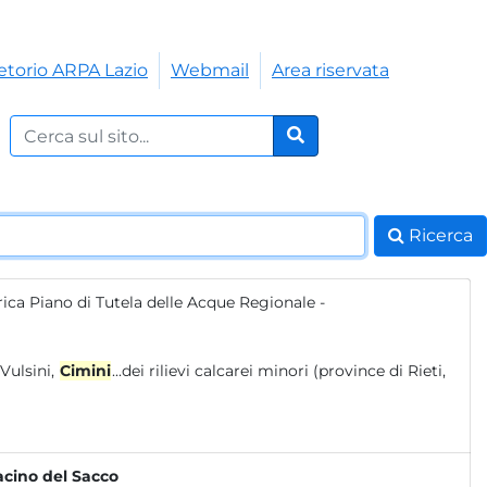
etorio ARPA Lazio
Webmail
Area riservata
Cerca nel sito:
Cerca
Ricerca
ica Piano di Tutela delle Acque Regionale -
o dei monti Vulsini,
Cimini
...dei rilievi calcarei minori (province di Rieti,
Bacino del Sacco