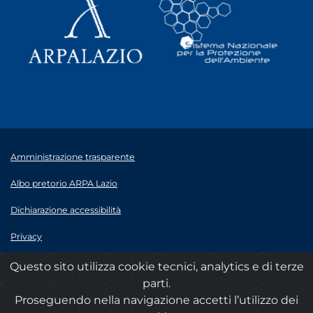
Amministrazione trasparente
Albo pretorio ARPA Lazio
Dichiarazione accessibilità
Privacy
Note legali
Questo sito utilizza cookie tecnici, analytics e di terze
parti.
© 2020 ARPA Lazio - P.Iva 00915900575
Proseguendo nella navigazione accetti l’utilizzo dei