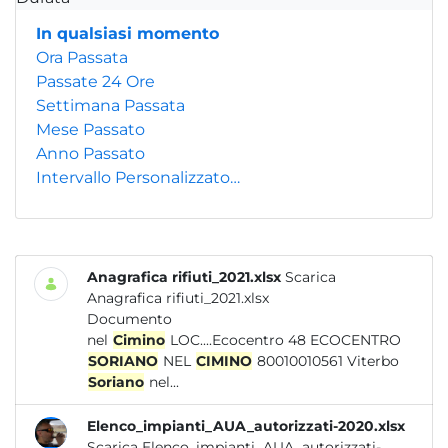
In qualsiasi momento
Ora Passata
Passate 24 Ore
Settimana Passata
Mese Passato
Anno Passato
Intervallo Personalizzato…
Anagrafica rifiuti_2021.xlsx
Scarica
Anagrafica rifiuti_2021.xlsx
Documento
nel
Cimino
LOC....Ecocentro 48 ECOCENTRO
SORIANO
NEL
CIMINO
80010010561 Viterbo
Soriano
nel...
Elenco_impianti_AUA_autorizzati-2020.xlsx
Scarica Elenco_impianti_AUA_autorizzati-