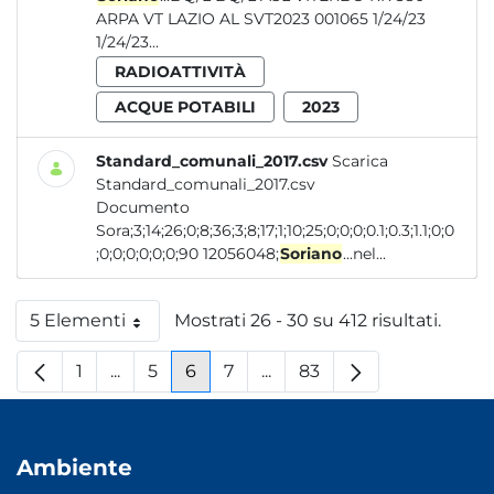
ARPA VT LAZIO AL SVT2023 001065 1/24/23
1/24/23...
RADIOATTIVITÀ
ACQUE POTABILI
2023
Standard_comunali_2017.csv
Scarica
Standard_comunali_2017.csv
Documento
Sora;3;14;26;0;8;36;3;8;17;1;10;25;0;0;0;0.1;0.3;1.1;0;0
;0;0;0;0;0;0;90 12056048;
Soriano
...nel...
5 Elementi
Mostrati 26 - 30 su 412 risultati.
Per pagina
1
...
5
6
7
...
83
Pagina
Pagine intermedie
Pagina
Pagina
Pagina
Pagine intermedie
Pagina
Ambiente