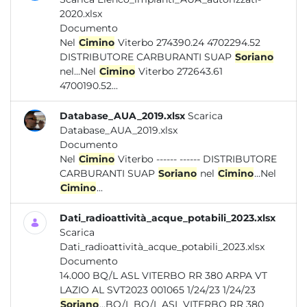
2020.xlsx
Documento
Nel
Cimino
Viterbo 274390.24 4702294.52
DISTRIBUTORE CARBURANTI SUAP
Soriano
nel...Nel
Cimino
Viterbo 272643.61
4700190.52...
Database_AUA_2019.xlsx
Scarica
Database_AUA_2019.xlsx
Documento
Nel
Cimino
Viterbo ------ ------ DISTRIBUTORE
CARBURANTI SUAP
Soriano
nel
Cimino
...Nel
Cimino
...
Dati_radioattività_acque_potabili_2023.xlsx
Scarica
Dati_radioattività_acque_potabili_2023.xlsx
Documento
14.000 BQ/L ASL VITERBO RR 380 ARPA VT
LAZIO AL SVT2023 001065 1/24/23 1/24/23
Soriano
...BQ/L BQ/L ASL VITERBO RR 380