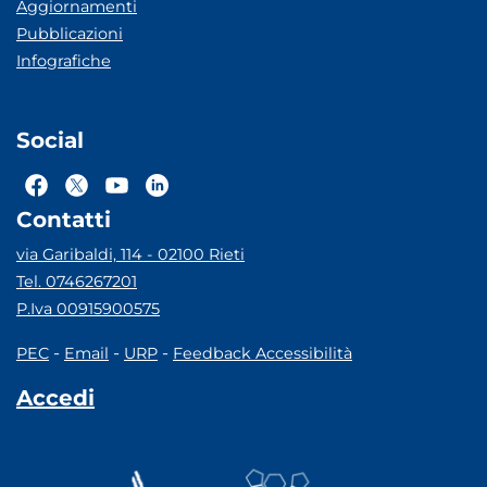
Aggiornamenti
Pubblicazioni
Infografiche
Social
Contatti
via Garibaldi, 114 - 02100 Rieti
Tel. 0746267201
P.Iva 00915900575
-
-
-
PEC
Email
URP
Feedback Accessibilità
Accedi