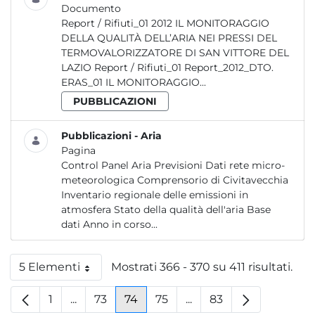
Documento
Report / Rifiuti_01 2012 IL MONITORAGGIO
DELLA QUALITÀ DELL’ARIA NEI PRESSI DEL
TERMOVALORIZZATORE DI SAN VITTORE DEL
LAZIO Report / Rifiuti_01 Report_2012_DTO.
ERAS_01 IL MONITORAGGIO...
PUBBLICAZIONI
Pubblicazioni - Aria
Pagina
Control Panel Aria Previsioni Dati rete micro-
meteorologica Comprensorio di Civitavecchia
Inventario regionale delle emissioni in
atmosfera Stato della qualità dell'aria Base
dati Anno in corso...
5 Elementi
Mostrati 366 - 370 su 411 risultati.
Per pagina
1
...
73
74
75
...
83
Pagina
Pagine intermedie
Pagina
Pagina
Pagina
Pagine intermedie
Pagina