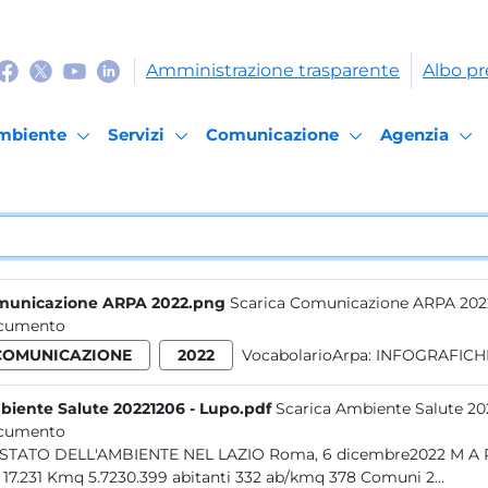
Amministrazione trasparente
Albo pr
mbiente
Servizi
Comunicazione
Agenzia
municazione ARPA 2022.png
Scarica Comunicazione ARPA 202
cumento
COMUNICAZIONE
2022
VocabolarioArpa:
INFOGRAFICH
iente Salute 20221206 - Lupo.pdf
Scarica Ambiente Salute 20
cumento
ELL'AMBIENTE NEL LAZIO Roma, 6 dicembre2022 M A R C O L U P O ARPA LAZIO IL LAZIO D A T I D I C O N T E S
T O 17.231 Kmq 5.7230.399 abitanti 332 ab/kmq 378 Comuni 2...