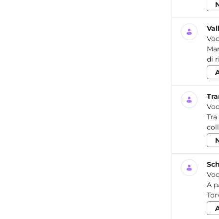
Val
Voc
Mar
di 
Tra
Voc
Tra
col
Sch
Voc
A p
Tor