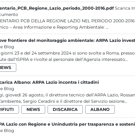
entario_PCB_Regione_Lazio_periodo_2000-2016.pdf
Scarica 
cumento
LAZIO NEL PERIODO 2000-2016 Direzione Tecnica: D.T. Ing. Rossana Cintoli Servizio
nico – Area Informazione e Reporting Ambientale: ...
ve frontiere del monitoraggio ambientale: ARPA Lazio investe s
e Blog
 giorni 23 e del 24 settembre 2024 si sono svolte a Roma, presso
ute dall’ISPRA e rivolte al personale dell’Agenzia interessato...
NEWS
carica Albano: ARPA Lazio incontra i cittadini
e Blog
i, giovedì 26 agosto, il direttore tecnico dell’ARPA Lazio, Rossan
l’ambiente, Sergio Ceradini e il direttore del Servizio sezione...
IFIUTI
NEWS
DISCARICA
ALBANO
A Lazio con Regione e Unindustria per trasparenza e sostenib
e Blog