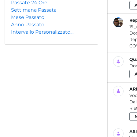
Passate 24 Ore
Settimana Passata
Mese Passato
Rep
Anno Passato
19_
Intervallo Personalizzato…
Do
Report / Aria_12 2021 L’effetto dell’emergenza COVID 19 sulla 
Qua
Do
ARP
Voc
Dal
Rie
ASI