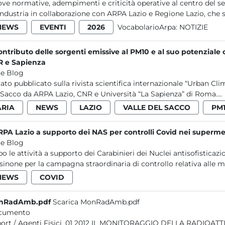
ve normative, adempimenti e criticità operative al centro del s
ndustria in collaborazione con ARPA Lazio e Regione Lazio, che si
NEWS
EVENTI
2026
VocabolarioArpa:
NOTIZIE
contributo delle sorgenti emissive al PM10 e al suo potenziale 
 e Sapienza
e Blog
tato pubblicato sulla rivista scientifica internazionale “Urban Cli
 Sacco da ARPA Lazio, CNR e Università “La Sapienza” di Roma....
ARIA
NEWS
LAZIO
VALLE DEL SACCO
PM
RPA Lazio a supporto dei NAS per controlli Covid nei supermer
e Blog
o le attività a supporto dei Carabinieri dei Nuclei antisofisticazi
sinone per la campagna straordinaria di controllo relativa alle mi
NEWS
COVID
nRadAmb.pdf
Scarica MonRadAmb.pdf
cumento
Fisici_01 2012 IL MONITORAGGIO DELLA RADIOATTIVITÀ AMBIENTALE NEL LAZIO ANNO 2011 2012 ARPA Lazio