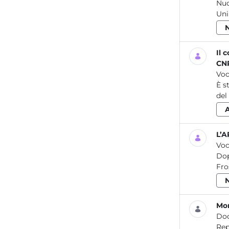
Nuo
Uni
Il 
CNR
Voc
È s
del
L’A
Voc
Dop
Fro
Mo
Do
Report / Agenti 