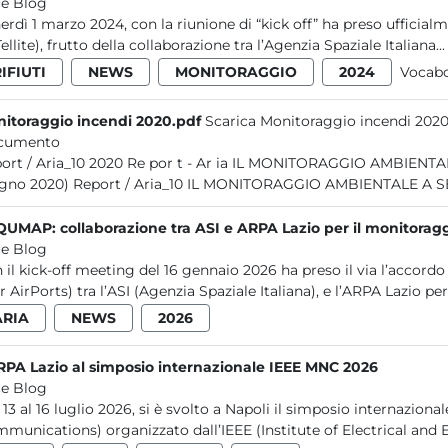
e Blog
erdì 1 marzo 2024, con la riunione di “kick off” ha preso uffic
ellite), frutto della collaborazione tra l’Agenzia Spaziale Italiana...
IFIUTI
NEWS
MONITORAGGIO
2024
Vocabo
itoraggio incendi 2020.pdf
Scarica Monitoraggio incendi 2020
cumento
 por t - Ar ia IL MONITORAGGIO AMBIENTALE A SEGUITO DI INCENDI NEL LAZIO (gennaio 2014 -
giugno 2020) Report / Aria_10 IL MONITORAGGIO AMBIENTAL
UMAP: collaborazione tra ASI e ARPA Lazio per il monitoraggi
e Blog
 il kick-off meeting del 16 gennaio 2026 ha preso il via l’accor
r AirPorts) tra l’ASI (Agenzia Spaziale Italiana), e l’ARPA Lazio per.
ARIA
NEWS
2026
RPA Lazio al simposio internazionale IEEE MNC 2026
e Blog
 13 al 16 luglio 2026, si è svolto a Napoli il simposio internaz
munications) organizzato dall’IEEE (Institute of Electrical and El