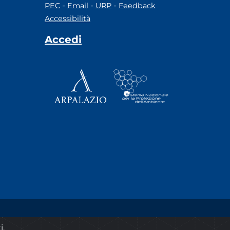
-
-
-
PEC
Email
URP
Feedback
Accessibilità
Accedi
© 2020 ARPA Lazio - P.Iva 00915900575
i.