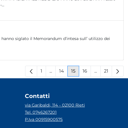
rbo -...
 hanno siglato il Memorandum d’intesa sull’ utilizzo dei
1
...
14
15
16
...
21
Pagina
Pagine intermedie
Pagina
Pagina
Pagina
Pagine interm
Pagina
Contatti
via Garibaldi, 114 - 02100 Rieti
Tel. 0746267201
P.Iva 00915900575