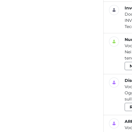
Inv
Do
INVENTARIO PCB DELLA REGIONE 
Tec
Nuo
Voc
Nei
ten
Dis
Voc
Ogg
sul
R
ARP
Voc