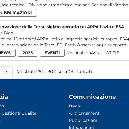
Servizio tecnico - Divisione atmosfera e impianti Sezione di Vite
PUBBLICAZIONI
ervazione della Terra, siglato accordo tra ARPA Lazio e ESA
e Blog
coledì 15 ottobre l’ARPA Lazio e l’Agenzia spaziale europea (ESA)
i di osservazione della Terra (EO, Earth Observation) a supporto...
NEWS
2025
EVENTI
VocabolarioArpa:
NOTIZIE
ti
Mostrati 281 - 300 su 409 risultati.
 pagina
zia
Comunicazione
mo
News
 Gestione Qualità
Aggiornamenti
i
Pubblicazioni
Infografiche