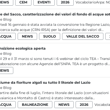
NEWS
CEM
EVENTI
2026
VocabolarioArpa:
NO
le del Sacco, caratterizzazione dei valori di fondo di acque so
e Blog
tedì 16 gennaio è stata avviata la convenzione tra Regione Lazio,
ricerca sulle acque (CRN-IRSA) per la definizione dei valori di...
ACQUA
NEWS
SUOLO
VALLE DEL SACCO
nsizione ecologica aperta
e Blog
 il 29 e il 31 marzo si sono tenuti i 6 webinar del ciclo TEA – Tran
laborazione con alcune Agenzie dell’SNPA. TEA è un progetto di...
NEWS
iume da fioriture algali su tutto il litorale del Lazio
e Blog
artire dalla fine di luglio, l’intero litorale del Lazio (con situazio
vaianica e Montalto di Castro) è stato interessato dalla...
ACQUA
BALNEAZIONE
NEWS
2026
Vocabola