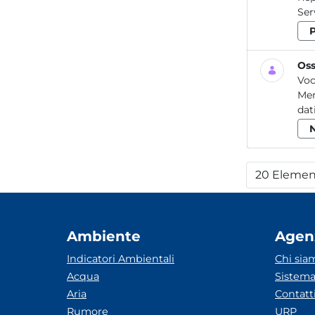
Oss
Voc
Mer
dat
20 Elemen
Per
Ambiente
Agen
Indicatori Ambientali
Chi sia
Acqua
Sistema
Aria
Contatt
Rumore
URP