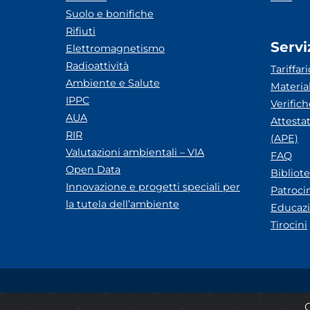
Suolo e bonifiche
Rifiuti
Servi
Elettromagnetismo
Radioattività
Tariffari
Ambiente e Salute
Materia
IPPC
Verific
AUA
Attesta
RIR
(APE)
Valutazioni ambientali – VIA
FAQ
Open Data
Bibliot
Innovazione e progetti speciali per
Patroci
la tutela dell’ambiente
Educazi
Tirocini
Amministrazione trasparente
Albo pretorio ARP
Q