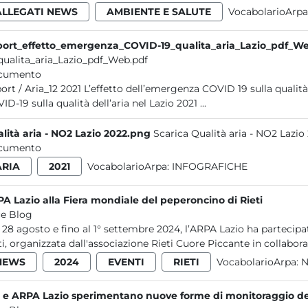
ALLEGATI NEWS
AMBIENTE E SALUTE
VocabolarioArpa
ort_effetto_emergenza_COVID-19_qualita_aria_Lazio_pdf_W
qualita_aria_Lazio_pdf_Web.pdf
cumento
qualità dell’aria nel Lazio Report / Aria_12 L’effetto dell’emergenza
COVID-19 sulla qualità dell’aria nel Lazio 2021 ...
lità aria - NO2 Lazio 2022.png
Scarica Qualità aria - NO2 Lazio
cumento
ARIA
2021
VocabolarioArpa:
INFOGRAFICHE
A Lazio alla Fiera mondiale del peperoncino di Rieti
e Blog
 28 agosto e fino al 1° settembre 2024, l’ARPA Lazio ha partecip
ti, organizzata dall'associazione Rieti Cuore Piccante in collaboraz
NEWS
2024
EVENTI
RIETI
VocabolarioArpa:
N
 e ARPA Lazio sperimentano nuove forme di monitoraggio de