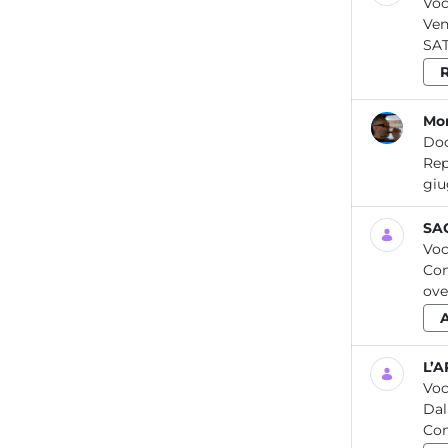
Voc
Ven
SAT
R
Mon
Do
Report / Aria_10 2020 Re
SAQ
Voc
Con
ove
L’A
Voc
Dal
Com