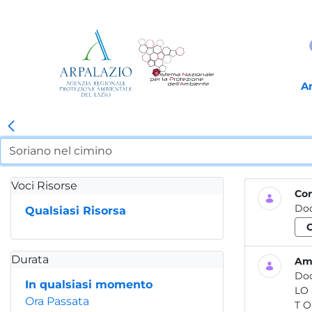
A
Voci Risorse
Co
Do
Qualsiasi Risorsa
Durata
Amb
Do
In qualsiasi momento
LO STATO D
Ora Passata