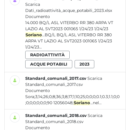
Scarica
Dati_radioattività_acque_potabili_2023.xlsx
Documento
14.000 BQ/L ASL VITERBO RR 380 ARPA VT
LAZIO AL SVT2023 001065 1/24/23 1/24/23
Soriano
...BQ/L BQ/L ASL VITERBO RR 380
ARPA VT LAZIO AL SVT2023 001065 1/24/23
1/24/23...
RADIOATTIVITÀ
ACQUE POTABILI
2023
Standard_comunali_2017.csv
Scarica
Standard_comunali_2017.csv
Documento
Sora;3;14;26;0;8;36;3;8;17;1;10;25;0;0;0;0.1;0.3;1.1;0;0
;0;0;0;0;0;0;90 12056048;
Soriano
...nel...
Standard_comunali_2018.csv
Scarica
Standard_comunali_2018.csv
Documento