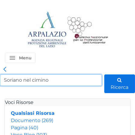
menu
Menu
Ricerca
Voci Risorse
Qualsiasi Risorsa
Documento
(269)
Pagina
(40)
Voce Blog
(103)