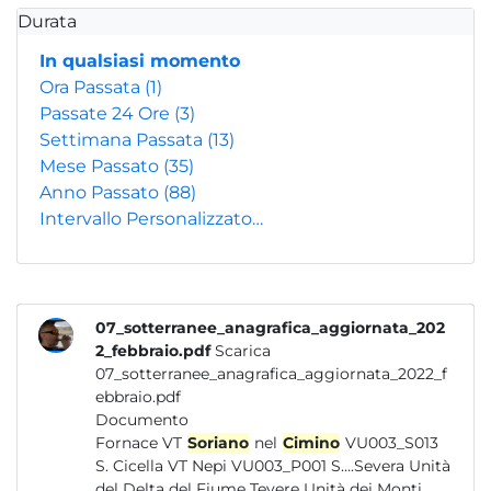
Durata
In qualsiasi momento
Ora Passata
(1)
Passate 24 Ore
(3)
Settimana Passata
(13)
Mese Passato
(35)
Anno Passato
(88)
Intervallo Personalizzato…
07_sotterranee_anagrafica_aggiornata_202
2_febbraio.pdf
Scarica
07_sotterranee_anagrafica_aggiornata_2022_f
ebbraio.pdf
Documento
Fornace VT
Soriano
nel
Cimino
VU003_S013
S. Cicella VT Nepi VU003_P001 S....Severa Unità
del Delta del Fiume Tevere Unità dei Monti...