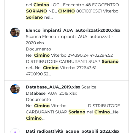
nel
Cimino
LOC....Ecocentro 48 ECOCENTRO
SORIANO
NEL
CIMINO
80010010561 Viterbo
Soriano
nel...
Elenco_impianti_AUA_autorizzati-2020.xlsx
Scarica Elenco_impianti_AUA_autorizzati-
2020.xlsx
Documento
Nel
Cimino
Viterbo 274390.24 4702294.52
DISTRIBUTORE CARBURANTI SUAP
Soriano
nel...Nel
Cimino
Viterbo 272643.61
4700190.52...
Database_AUA_2019.xlsx
Scarica
Database_AUA_2019.xlsx
Documento
Nel
Cimino
Viterbo ------ ------ DISTRIBUTORE
CARBURANTI SUAP
Soriano
nel
Cimino
...Nel
Cimino
...
Dati_radioattività_acque_potabili_2023.xlsx