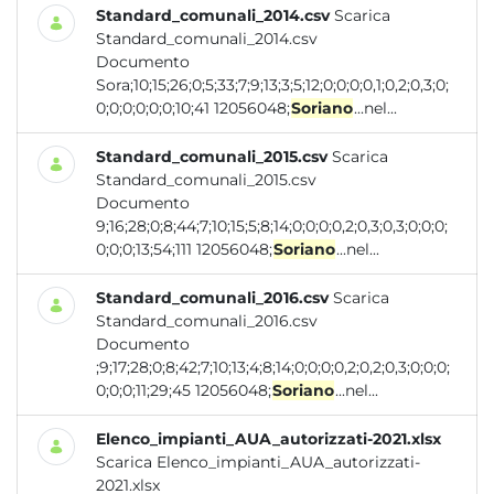
Standard_comunali_2014.csv
Scarica
Standard_comunali_2014.csv
Documento
Sora;10;15;26;0;5;33;7;9;13;3;5;12;0;0;0;0,1;0,2;0,3;0;
0;0;0;0;0;0;10;41 12056048;
Soriano
...nel...
Standard_comunali_2015.csv
Scarica
Standard_comunali_2015.csv
Documento
9;16;28;0;8;44;7;10;15;5;8;14;0;0;0;0,2;0,3;0,3;0;0;0;
0;0;0;13;54;111 12056048;
Soriano
...nel...
Standard_comunali_2016.csv
Scarica
Standard_comunali_2016.csv
Documento
;9;17;28;0;8;42;7;10;13;4;8;14;0;0;0;0,2;0,2;0,3;0;0;0;
0;0;0;11;29;45 12056048;
Soriano
...nel...
Elenco_impianti_AUA_autorizzati-2021.xlsx
Scarica Elenco_impianti_AUA_autorizzati-
2021.xlsx