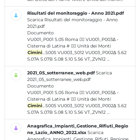
Risultati del monitoraggio - Anno 2021.pdf
Scarica Risultati del monitoraggio - Anno
2021.pdf
Documento
VU001_P001 S.05 Roma  VU001_P003∆ -
Cisterna di Latina #  Unità dei Monti
Cimini
...S005 VU003_S012 VU003_P002∆ S.62
S.07A S.07B S.08 S.10 S.56 VT_ZVN12 ...
2021_05_sotterranee_web.pdf
Scarica
2021_05_sotterranee_web.pdf
Documento
VU001_P001 S.05 Roma  VU001_P003∆ -
Cisterna di Latina #  Unità dei Monti
Cimini
...S005 VU003_S012 VU003_P002∆ S.62
S.07A S.07B S.08 S.10 S.56 VT_ZVN12 ...
Anagrafica_Impianti_Gestione_Rifiuti_Regio
ne_Lazio_ANNO_2022.xlsx
Scarica
Anagrafica_Impianti_Gestione_Rifiuti_Regione