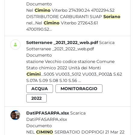
Documento
Nel
Cimino
Viterbo 274390.24 4702294.52
DISTRIBUTORE CARBURANTI SUAP
Soriano
nel...Nel
Cimino
Viterbo 272643.61
4700190.52...
Sotterranee _2021_2022_web.pdf
Scarica
Sotterranee _2021_2022_web.pdf
Documento
stazione Vecchio codice stazione Comune
Stato chimico 2022 Unità dei Monti
Cimini
...S005 VU003_S012 VU003_P002∆ S.62
S.07A S.09 S.08 S.10 S.56 ...
ACQUA
MONITORAGGIO
2022
DatiPFASARPA.xlsx
Scarica
DatiPFASARPA.xlsx
Documento
NEL
CIMINO
SERBATOIO DOPPIOGI 21 Mar 22