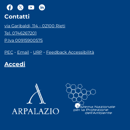
Contatti
via Garibaldi, 114 - 02100 Rieti
Tel. 0746267201
P.Iva 00915900575
-
-
-
PEC
Email
URP
Feedback Accessibilità
Accedi