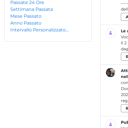
Passate 24 Ore
-------
Settimana Passata
del
Mese Passato
Anno Passato
Intervallo Personalizzato…
Le 
Voc
Il 
dag
R
Att
nel
con
Do
2024 Attività dei laboratori dell’ARPA Lazio per la prevenzione e il controllo delle 
Pub