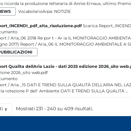
io ricorda la produzione letteraria di Annie Ernaux, ultimo Premio
NEWS
VocabolarioArpa:
NOTIZIE
ort_INCENDI_pdf_alta_risoluzione.pdf
Scarica Report_INCENDI
cumento
e por t - Ar ia IL MONITORAGGIO AMBIENTALE A SEGUITO DI INCENDI NEL LAZIO (gennaio 2014 -
giugno 2017) Report / Aria_06 IL MONITORAGGIO AMBIENTAL
PUBBLICAZIONI
ort Qualita dellAria Lazio - dati 2025 edizione 2026_sito web
zione 2026_sito web.pdf
cumento
TREND SULLA QUALITÀ DELL'ARIA NEL LAZIO: REPORT 2025 2026 Report / Aria _15 Sistema Nazionale
per la rotezione P dell' Ambiente DATI E TREND SULLA QUALITÀ ...
ti
Mostrati 231 - 240 su 409 risultati.
 pagina