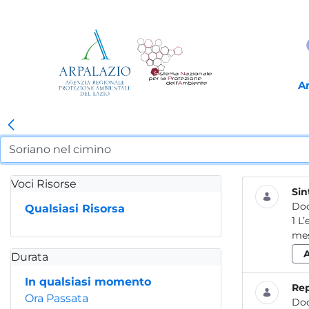
A
Voci Risorse
Sin
Do
Qualsiasi Risorsa
1 L’effetto sulla qualità dell’aria nel Lazio dell’emergenza COVID-19 Analisi preliminare dei dati (marzo-maggio 2020) Durante i
mes
Durata
In qualsiasi momento
Re
Ora Passata
Do