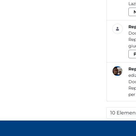
Laz
Rep
Do
Report / Aria_06 2018 R
Rep
edi
Do
Report / Aria _15 DATI E 
10 Elemen
Per