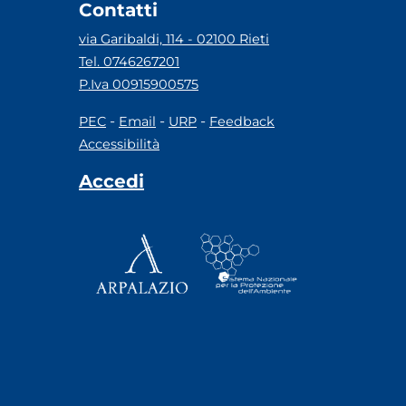
Contatti
via Garibaldi, 114 - 02100 Rieti
Tel. 0746267201
P.Iva 00915900575
-
-
-
PEC
Email
URP
Feedback
Accessibilità
Accedi