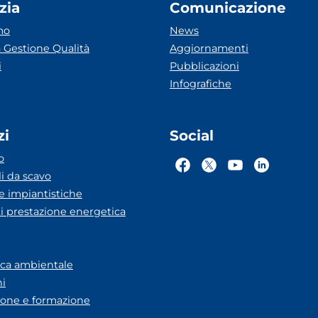
zia
Comunicazione
mo
News
 Gestione Qualità
Aggiornamenti
i
Pubblicazioni
Infografiche
zi
Social
o
li da scavo
he impiantistiche
ti prestazione energetica
eca ambientale
ni
one e formazione