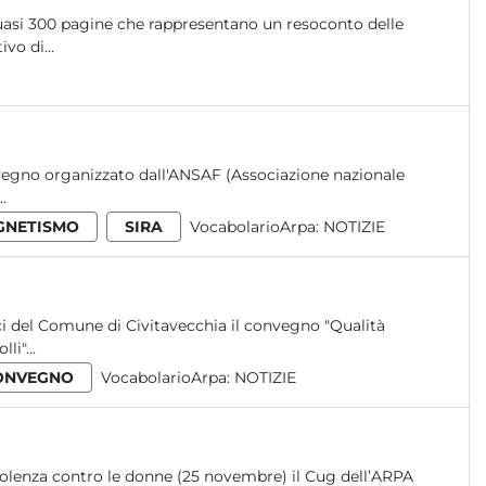
uasi 300 pagine che rappresentano un resoconto delle
vo di...
onvegno organizzato dall'ANSAF (Associazione nazionale
.
GNETISMO
SIRA
VocabolarioArpa:
NOTIZIE
cci del Comune di Civitavecchia il convegno "Qualità
li"...
ONVEGNO
VocabolarioArpa:
NOTIZIE
violenza contro le donne (25 novembre) il Cug dell’ARPA