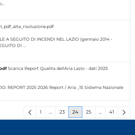
...
_pdf_alta_risoluzione.pdf
E A SEGUITO DI ...
.pdf
Scarica Report Qualita dellAria Lazio - dati 2025
1
...
23
24
25
...
41
Pagina
Pagine intermedie
Pagina
Pagina
Pagina
Pagine interm
Pagina