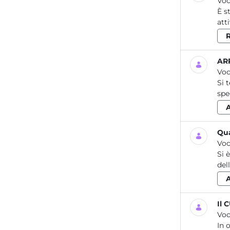
Voc
È s
att
ARP
Voc
Si 
spe
Qua
Voc
Si 
del
Il 
Voc
In 