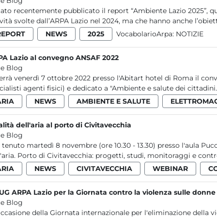
e Blog
tato recentemente pubblicato il report “Ambiente Lazio 2025”, q
ività svolte dall’ARPA Lazio nel 2024, ma che hanno anche l’obietti
REPORT
NEWS
2025
VocabolarioArpa:
NOTIZIE
A Lazio al convegno ANSAF 2022
e Blog
terrà venerdì 7 ottobre 2022 presso l'Abitart hotel di Roma il c
cialisti agenti fisici) e dedicato a "Ambiente e salute dei cittadini..
ARIA
NEWS
AMBIENTE E SALUTE
ELETTROMA
lità dell'aria al porto di Civitavecchia
e Blog
è tenuto martedì 8 novembre (ore 10.30 - 13.30) presso l'aula Pu
l'aria. Porto di Civitavecchia: progetti, studi, monitoraggi e control
ARIA
NEWS
CIVITAVECCHIA
WEBINAR
C
CUG ARPA Lazio per la Giornata contro la violenza sulle donne
e Blog
occasione della Giornata internazionale per l'eliminazione della 