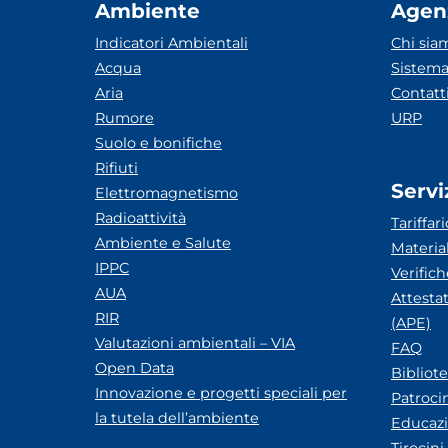
Ambiente
Agen
Indicatori Ambientali
Chi sia
Acqua
Sistema
Aria
Contatt
Rumore
URP
Suolo e bonifiche
Rifiuti
Servi
Elettromagnetismo
Radioattività
Tariffari
Ambiente e Salute
Materia
IPPC
Verific
AUA
Attesta
RIR
(APE)
Valutazioni ambientali – VIA
FAQ
Open Data
Bibliot
Innovazione e progetti speciali per
Patroci
la tutela dell’ambiente
Educazi