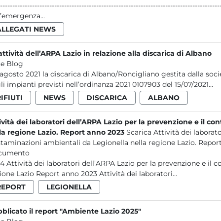
------------------------------------------------------------------------------------------------- P a g . 1 | 80 L’effetto sulla qualità del
l’emergenza...
ALLEGATI NEWS
attività dell’ARPA Lazio in relazione alla discarica di Albano
e Blog
2 agosto 2021 la discarica di Albano/Roncigliano gestita dalla soci
li impianti previsti nell’ordinanza 2021 0107903 del 15/07/2021...
IFIUTI
NEWS
DISCARICA
ALBANO
ività dei laboratori dell’ARPA Lazio per la prevenzione e il c
la regione Lazio. Report anno 2023
Scarica Attività dei laborato
taminazioni ambientali da Legionella nella regione Lazio. Repor
cumento
contaminazioni ambientali da Legionella nella
regione Lazio Report anno 2023 Attività dei laboratori...
REPORT
LEGIONELLA
blicato il report "Ambiente Lazio 2025"