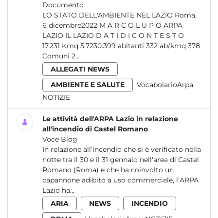
Documento
LO STATO DELL'AMBIENTE NEL LAZIO Roma,
6 dicembre2022 M A R C O L U P O ARPA
LAZIO IL LAZIO D A T I D I C O N T E S T O
17.231 Kmq 5.7230.399 abitanti 332 ab/kmq 378
Comuni 2...
ALLEGATI NEWS
AMBIENTE E SALUTE
VocabolarioArpa:
NOTIZIE
Le attività dell'ARPA Lazio in relazione
all'incendio di Castel Romano
Voce Blog
In relazione all’incendio che si è verificato nella
notte tra il 30 e il 31 gennaio nell'area di Castel
Romano (Roma) e che ha coinvolto un
capannone adibito a uso commerciale, l’ARPA
Lazio ha...
ARIA
NEWS
INCENDIO