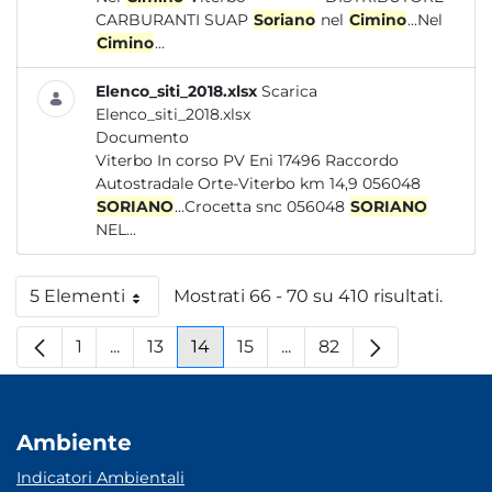
CARBURANTI SUAP
Soriano
nel
Cimino
...Nel
Cimino
...
Elenco_siti_2018.xlsx
Scarica
Elenco_siti_2018.xlsx
Documento
Viterbo In corso PV Eni 17496 Raccordo
Autostradale Orte-Viterbo km 14,9 056048
SORIANO
...Crocetta snc 056048
SORIANO
NEL...
5 Elementi
Mostrati 66 - 70 su 410 risultati.
Per pagina
1
...
13
14
15
...
82
Pagina
Pagine intermedie
Pagina
Pagina
Pagina
Pagine intermedie
Pagina
Ambiente
Indicatori Ambientali