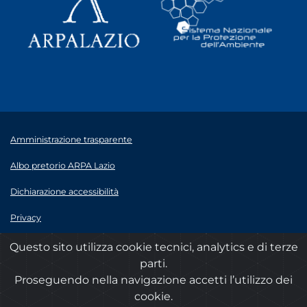
Amministrazione trasparente
Albo pretorio ARPA Lazio
Dichiarazione accessibilità
Privacy
Note legali
Questo sito utilizza cookie tecnici, analytics e di terze
parti.
© 2020 ARPA Lazio - P.Iva 00915900575
Proseguendo nella navigazione accetti l’utilizzo dei
cookie.