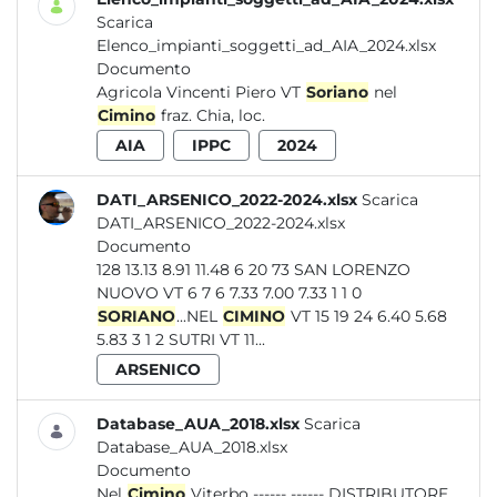
Scarica
Elenco_impianti_soggetti_ad_AIA_2024.xlsx
Documento
Agricola Vincenti Piero VT
Soriano
nel
Cimino
fraz. Chia, loc.
AIA
IPPC
2024
DATI_ARSENICO_2022-2024.xlsx
Scarica
DATI_ARSENICO_2022-2024.xlsx
Documento
128 13.13 8.91 11.48 6 20 73 SAN LORENZO
NUOVO VT 6 7 6 7.33 7.00 7.33 1 1 0
SORIANO
...NEL
CIMINO
VT 15 19 24 6.40 5.68
5.83 3 1 2 SUTRI VT 11...
ARSENICO
Database_AUA_2018.xlsx
Scarica
Database_AUA_2018.xlsx
Documento
Nel
Cimino
Viterbo ------ ------ DISTRIBUTORE