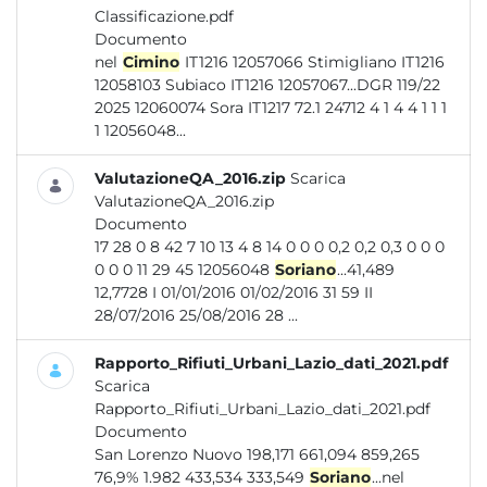
Classificazione.pdf
Documento
nel
Cimino
IT1216 12057066 Stimigliano IT1216
12058103 Subiaco IT1216 12057067...DGR 119/22
2025 12060074 Sora IT1217 72.1 24712 4 1 4 4 1 1 1
1 12056048...
ValutazioneQA_2016.zip
Scarica
ValutazioneQA_2016.zip
Documento
17 28 0 8 42 7 10 13 4 8 14 0 0 0 0,2 0,2 0,3 0 0 0
0 0 0 11 29 45 12056048
Soriano
...41,489
12,7728 I 01/01/2016 01/02/2016 31 59 II
28/07/2016 25/08/2016 28 ...
Rapporto_Rifiuti_Urbani_Lazio_dati_2021.pdf
Scarica
Rapporto_Rifiuti_Urbani_Lazio_dati_2021.pdf
Documento
San Lorenzo Nuovo 198,171 661,094 859,265
76,9% 1.982 433,534 333,549
Soriano
...nel