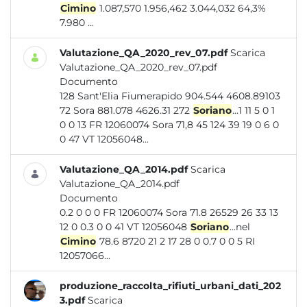
Cimino
1.087,570 1.956,462 3.044,032 64,3%
7.980 ...
Valutazione_QA_2020_rev_07.pdf
Scarica
Valutazione_QA_2020_rev_07.pdf
Documento
128 Sant'Elia Fiumerapido 904.544 4608.89103
72 Sora 881.078 4626.31 272
Soriano
...1 11 5 0 1
0 0 13 FR 12060074 Sora 71,8 45 124 39 19 0 6 0
0 47 VT 12056048...
Valutazione_QA_2014.pdf
Scarica
Valutazione_QA_2014.pdf
Documento
0.2 0 0 0 FR 12060074 Sora 71.8 26529 26 33 13
12 0 0.3 0 0 41 VT 12056048
Soriano
...nel
Cimino
78.6 8720 21 2 17 28 0 0.7 0 0 5 RI
12057066...
produzione_raccolta_rifiuti_urbani_dati_202
3.pdf
Scarica