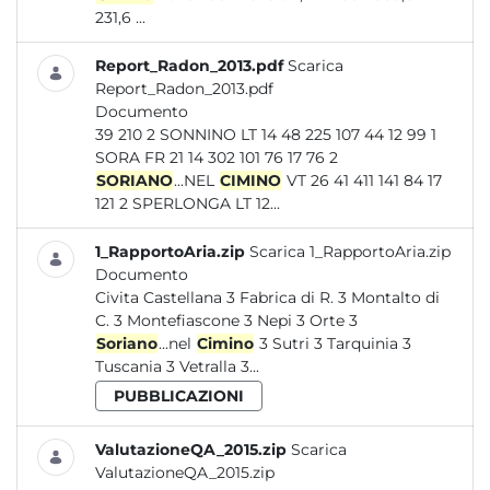
231,6 ...
Report_Radon_2013.pdf
Scarica
Report_Radon_2013.pdf
Documento
39 210 2 SONNINO LT 14 48 225 107 44 12 99 1
SORA FR 21 14 302 101 76 17 76 2
SORIANO
...NEL
CIMINO
VT 26 41 411 141 84 17
121 2 SPERLONGA LT 12...
1_RapportoAria.zip
Scarica 1_RapportoAria.zip
Documento
Civita Castellana 3 Fabrica di R. 3 Montalto di
C. 3 Montefiascone 3 Nepi 3 Orte 3
Soriano
...nel
Cimino
3 Sutri 3 Tarquinia 3
Tuscania 3 Vetralla 3...
PUBBLICAZIONI
ValutazioneQA_2015.zip
Scarica
ValutazioneQA_2015.zip