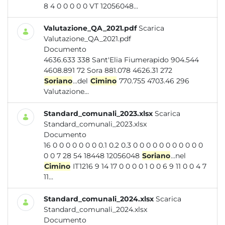
8 4 0 0 0 0 0 VT 12056048...
Valutazione_QA_2021.pdf
Scarica
Valutazione_QA_2021.pdf
Documento
4636.633 338 Sant'Elia Fiumerapido 904.544
4608.891 72 Sora 881.078 4626.31 272
Soriano
...del
Cimino
770.755 4703.46 296
Valutazione...
Standard_comunali_2023.xlsx
Scarica
Standard_comunali_2023.xlsx
Documento
16 0 0 0 0 0 0 0 0.1 0.2 0.3 0 0 0 0 0 0 0 0 0 0 0
0 0 7 28 54 18448 12056048
Soriano
...nel
Cimino
IT1216 9 14 17 0 0 0 0 1 0 0 6 9 11 0 0 4 7
11...
Standard_comunali_2024.xlsx
Scarica
Standard_comunali_2024.xlsx
Documento