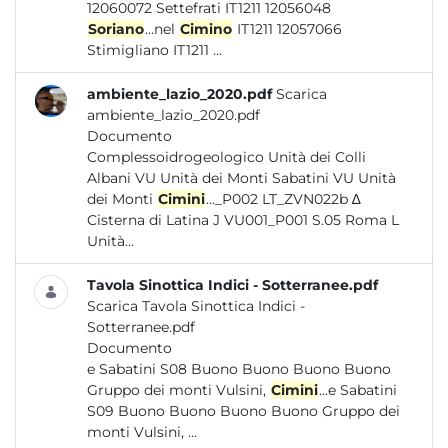
12060072 Settefrati IT1211 12056048
Soriano
...nel
Cimino
IT1211 12057066
Stimigliano IT1211 ...
ambiente_lazio_2020.pdf
Scarica
ambiente_lazio_2020.pdf
Documento
Complessoidrogeologico Unità dei Colli
Albani VU Unità dei Monti Sabatini VU Unità
dei Monti
Cimini
..._P002 LT_ZVN022b ∆
Cisterna di Latina J VU001_P001 S.05 Roma L
Unità...
Tavola Sinottica Indici - Sotterranee.pdf
Scarica Tavola Sinottica Indici -
Sotterranee.pdf
Documento
e Sabatini S08 Buono Buono Buono Buono
Gruppo dei monti Vulsini,
Cimini
...e Sabatini
S09 Buono Buono Buono Buono Gruppo dei
monti Vulsini, ...