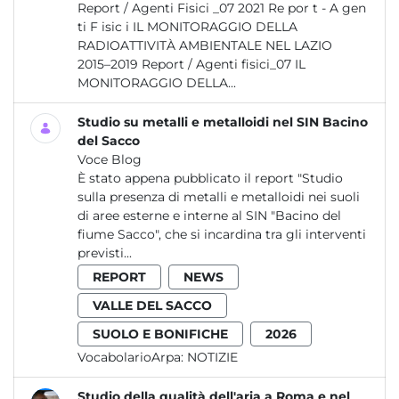
Report / Agenti Fisici _07 2021 Re por t - A gen
ti F isic i IL MONITORAGGIO DELLA
RADIOATTIVITÀ AMBIENTALE NEL LAZIO
2015–2019 Report / Agenti fisici_07 IL
MONITORAGGIO DELLA...
Studio su metalli e metalloidi nel SIN Bacino
del Sacco
Voce Blog
È stato appena pubblicato il report "Studio
sulla presenza di metalli e metalloidi nei suoli
di aree esterne e interne al SIN "Bacino del
fiume Sacco", che si incardina tra gli interventi
previsti...
REPORT
NEWS
VALLE DEL SACCO
SUOLO E BONIFICHE
2026
VocabolarioArpa:
NOTIZIE
Studio della qualità dell'aria a Roma e nel