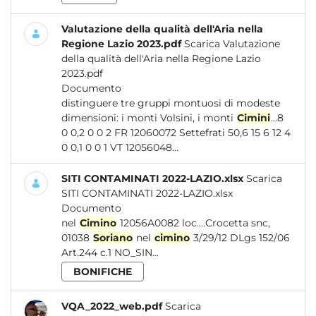
Valutazione della qualità dell'Aria nella
Regione Lazio 2023.pdf
Scarica Valutazione
della qualità dell'Aria nella Regione Lazio
2023.pdf
Documento
distinguere tre gruppi montuosi di modeste
dimensioni: i monti Volsini, i monti
Cimini
...8
0 0,2 0 0 2 FR 12060072 Settefrati 50,6 15 6 12 4
0 0,1 0 0 1 VT 12056048...
SITI CONTAMINATI 2022-LAZIO.xlsx
Scarica
SITI CONTAMINATI 2022-LAZIO.xlsx
Documento
nel
Cimino
12056A0082 loc....Crocetta snc,
01038
Soriano
nel
cimino
3/29/12 DLgs 152/06
Art.244 c.1 NO_SIN...
BONIFICHE
VQA_2022_web.pdf
Scarica