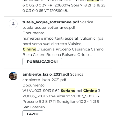
6 0 0.2 0 0 37 FR 12060074 Sora 71,8 21 13 16 25
0 0.3 0 0 65 VT 12056048...
tutela_acque_sotterranee.pdf
Scarica
tutela_acque_sotterranee.pdf
Documento
numerosi e importanti apparati vulcanici (da
nord verso sud: distretto Vulsino,
Cimino
...Tuscania Proceno Capranica Canino
Blera Cellere Bolsena Bolsena Oriolo ...
PUBBLICAZIONI
ambiente_lazio_2021.pdf
Scarica
ambiente_lazio_2021.pdf
Documento
VU VU003_S013 S.62
Soriano
nel
Cimino
J
VU003_S001 S.07A Viterbo VU003_S002...6
Proceno 9 3 8 17 11 Ronciglione 10 2 < 1 21 9
San Lorenzo...
LAZIO