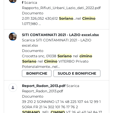
f
Scarica
Rapporto_Rifiuti_Urbani_Lazio_dati_2022.pdf
Documento
2.011 326,052 430,612
Soriano
...nel
Cimino
1.077,980 ...
SITI CONTAMINATI 2021 - LAZIO excel.xlsx
Scarica SITI CONTAMINATI 2021 - LAZIO
excel.xlsx
Documento
Crocetta snc, 01038
Soriano
nel
cimino
Soriano
nel
Cimino
VITERBO Privato
Potenzialmente...nel...
BONIFICHE
SUOLO E BONIFICHE
Report_Radon_2013.pdf
Scarica
Report_Radon_2013.pdf
Documento
39 210 2 SONNINO LT 14 48 225 107 44 12 99 1
SORA FR 21 14 302 101 76 17 76 2
SORIANO
...NEL
CIMINO
VT 26 41 411 141 84 17