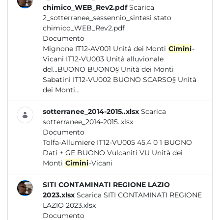
chimico_WEB_Rev2.pdf
Scarica
2_sotterranee_sessennio_sintesi stato
chimico_WEB_Rev2.pdf
Documento
Mignone IT12-AV001 Unità dei Monti
Cimini
-
Vicani IT12-VU003 Unità alluvionale
del...BUONO BUONO§ Unità dei Monti
Sabatini IT12-VU002 BUONO SCARSO§ Unità
dei Monti...
sotterranee_2014-2015..xlsx
Scarica
sotterranee_2014-2015..xlsx
Documento
Tolfa-Allumiere IT12-VU005 45.4 0 1 BUONO
Dati + GE BUONO Vulcaniti VU Unità dei
Monti
Cimini
-Vicani
SITI CONTAMINATI REGIONE LAZIO
2023.xlsx
Scarica SITI CONTAMINATI REGIONE
LAZIO 2023.xlsx
Documento