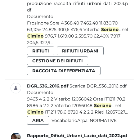
produzione_raccolta_rifiuti_urbani_dati_2023.p
df
Documento
Frosinone Sora 4.368,40 7.462,40 11.830,70
63,10% 24.825 300,6 476,6 Viterbo
Soriano
...nel
Cimino
976,7 1.619,00 2.595,70 62,40% 7.917
204,5 327,9...
RIFIUTI
RIFIUTI URBANI
GESTIONE DEI RIFIUTI
RACCOLTA DIFFERENZIATA
DGR_536_2016.pdf
Scarica DGR_536_2016.pdf
Documento
9463 4 2 2 2 Viterbo 12056042 Orte IT1211 70,2
8986 4 2 2 2 Viterbo 12056048
Soriano
...nel
Cimino
IT1211 78,6 8720 4 2 2 2 Rieti 12057027...
ARIA
VocabolarioArpa:
NORMATIVE
Rapporto_Rifiuti_Urbani_Lazio_dati_2022.pd