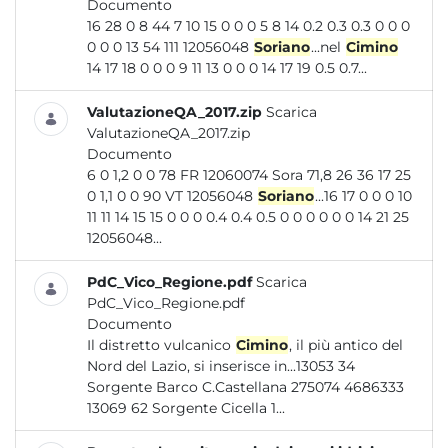
Documento
16 28 0 8 44 7 10 15 0 0 0 5 8 14 0.2 0.3 0.3 0 0 0
0 0 0 13 54 111 12056048
Soriano
...nel
Cimino
14 17 18 0 0 0 9 11 13 0 0 0 14 17 19 0.5 0.7...
ValutazioneQA_2017.zip
Scarica
ValutazioneQA_2017.zip
Documento
6 0 1,2 0 0 78 FR 12060074 Sora 71,8 26 36 17 25
0 1,1 0 0 90 VT 12056048
Soriano
...16 17 0 0 0 10
11 11 14 15 15 0 0 0 0.4 0.4 0.5 0 0 0 0 0 0 14 21 25
12056048...
PdC_Vico_Regione.pdf
Scarica
PdC_Vico_Regione.pdf
Documento
Il distretto vulcanico
Cimino
, il più antico del
Nord del Lazio, si inserisce in...13053 34
Sorgente Barco C.Castellana 275074 4686333
13069 62 Sorgente Cicella 1...