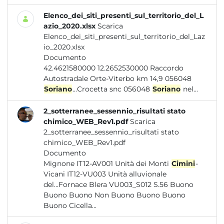
Elenco_dei_siti_presenti_sul_territorio_del_L
azio_2020.xlsx
Scarica
Elenco_dei_siti_presenti_sul_territorio_del_Laz
io_2020.xlsx
Documento
42.4621580000 12.2652530000 Raccordo
Autostradale Orte-Viterbo km 14,9 056048
Soriano
...Crocetta snc 056048
Soriano
nel...
2_sotterranee_sessennio_risultati stato
chimico_WEB_Rev1.pdf
Scarica
2_sotterranee_sessennio_risultati stato
chimico_WEB_Rev1.pdf
Documento
Mignone IT12-AV001 Unità dei Monti
Cimini
-
Vicani IT12-VU003 Unità alluvionale
del...Fornace Blera VU003_S012 S.56 Buono
Buono Buono Non Buono Buono Buono
Buono Cicella...