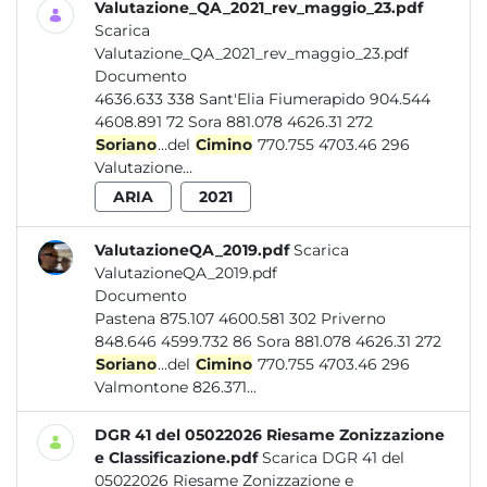
Valutazione_QA_2021_rev_maggio_23.pdf
Scarica
Valutazione_QA_2021_rev_maggio_23.pdf
Documento
4636.633 338 Sant'Elia Fiumerapido 904.544
4608.891 72 Sora 881.078 4626.31 272
Soriano
...del
Cimino
770.755 4703.46 296
Valutazione...
ARIA
2021
ValutazioneQA_2019.pdf
Scarica
ValutazioneQA_2019.pdf
Documento
Pastena 875.107 4600.581 302 Priverno
848.646 4599.732 86 Sora 881.078 4626.31 272
Soriano
...del
Cimino
770.755 4703.46 296
Valmontone 826.371...
DGR 41 del 05022026 Riesame Zonizzazione
e Classificazione.pdf
Scarica DGR 41 del
05022026 Riesame Zonizzazione e