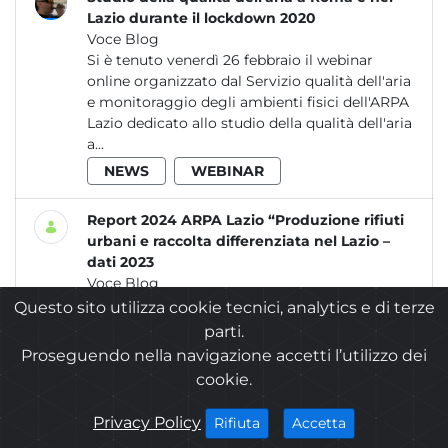
Lazio durante il lockdown 2020
Voce Blog
Si è tenuto venerdì 26 febbraio il webinar
online organizzato dal Servizio qualità dell'aria
e monitoraggio degli ambienti fisici dell'ARPA
Lazio dedicato allo studio della qualità dell'aria
a...
NEWS
WEBINAR
Report 2024 ARPA Lazio “Produzione rifiuti
urbani e raccolta differenziata nel Lazio –
dati 2023
Voce Blog
L'ARPA Lazio ha pubblicato il Rapporto 2024
Questo sito utilizza cookie tecnici, analytics e di terze
“Produzione rifiuti urbani e raccolta
parti.
differenziata nel Lazio – Dati 2023”,
Proseguendo nella navigazione accetti l’utilizzo dei
evidenziando un miglioramento nella gestione
cookie.
dei rifiuti urbani e nella...
NEWS
VocabolarioArpa:
NOTIZIE
cookies
Privacy Policy
i cookies
i cookies
Accetta
Rifiuta