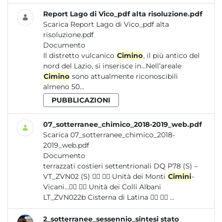
Report Lago di Vico_pdf alta risoluzione.pdf
Scarica Report Lago di Vico_pdf alta
risoluzione.pdf
Documento
Il distretto vulcanico
Cimino
, il più antico del
nord del Lazio, si inserisce in...Nell’areale
Cimino
sono attualmente riconoscibili
almeno 50...
PUBBLICAZIONI
07_sotterranee_chimico_2018-2019_web.pdf
Scarica 07_sotterranee_chimico_2018-
2019_web.pdf
Documento
terrazzati costieri settentrionali DQ P78 (S) –
VT_ZVN02 (S)   Unità dei Monti
Cimini
-
Vicani...  Unità dei Colli Albani
LT_ZVN022b Cisterna di Latina   ...
2_sotterranee_sessennio_sintesi stato