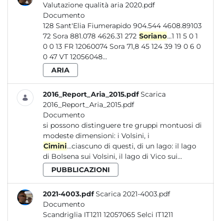
Valutazione qualità aria 2020.pdf
Documento
128 Sant'Elia Fiumerapido 904.544 4608.89103
72 Sora 881.078 4626.31 272
Soriano
...1 11 5 0 1
0 0 13 FR 12060074 Sora 71,8 45 124 39 19 0 6 0
0 47 VT 12056048...
ARIA
2016_Report_Aria_2015.pdf
Scarica
2016_Report_Aria_2015.pdf
Documento
si possono distinguere tre gruppi montuosi di
modeste dimensioni: i Volsini, i
Cimini
...ciascuno di questi, di un lago: il lago
di Bolsena sui Volsini, il lago di Vico sui...
PUBBLICAZIONI
2021-4003.pdf
Scarica 2021-4003.pdf
Documento
Scandriglia IT1211 12057065 Selci IT1211