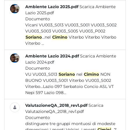
Ambiente Lazio 2025.pdf
Scarica Ambiente
Lazio 2025.pdf
Documento
Vicani VU003_S013 VU003_S001 VU003_S002
VU003_S003 VU003_S005 VU003_P002
Soriano
...nel
Cimino
Viterbo Viterbo Viterbo
Viterbo ...
Ambiente Lazio 2024.pdf
Scarica Ambiente
Lazio 2024.pdf
Documento
VU VU003_S013
Soriano
nel
Cimino
NON
BUONO VU003_S001 Viterbo VU003_S002
Viterbo...Lazio 097 Serbatoio Concio ASL VT
Nepi 597 Lazio 098...
ValutazioneQA_2018_rev1.pdf
Scarica
ValutazioneQA_2018_rev1.pdf
Documento
distinguere tre gruppi montuosi di modeste
dimensioni: i monti Volsini, i monti
Cimini
...7