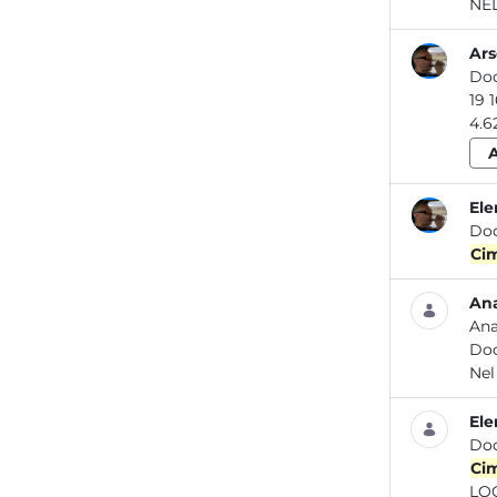
NEL.
Ars
Do
Ele
Do
Ci
Ana
Ana
Do
Ne
Ele
Do
Ci
LOC