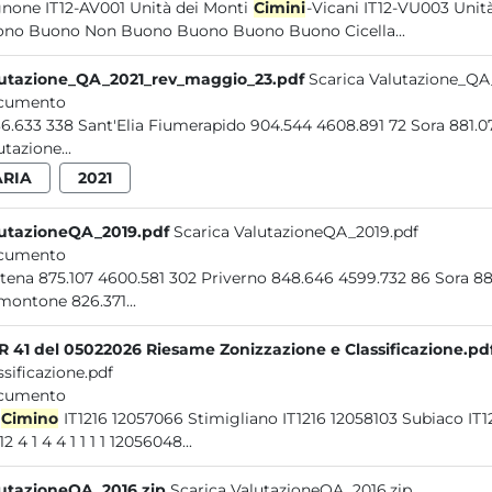
none IT12-AV001 Unità dei Monti
Cimini
-Vicani IT12-VU003 Unità alluvionale del...Fornace Blera VU003_S012 S.56 Buono
Buono Buono Non Buono Buono Buono Buono Cicella...
utazione_QA_2021_rev_maggio_23.pdf
Scarica Valutazione_Q
cumento
4636.633 338 Sant'Elia Fiumerapid
utazione...
ARIA
2021
utazioneQA_2019.pdf
Scarica ValutazioneQA_2019.pdf
cumento
Pastena 875.107 4600.581
montone 826.371...
 41 del 05022026 Riesame Zonizzazione e Classificazione.pd
ssificazione.pdf
cumento
Cimino
IT1216 12057066 Stimigliano IT1216 12058103 Subiaco IT1216 12057067...DGR 119/22 2025 12060074 Sora IT1217 72.1
24712 4 1 4 4 1 1 1 1 12056048...
utazioneQA_2016.zip
Scarica ValutazioneQA_2016.zip