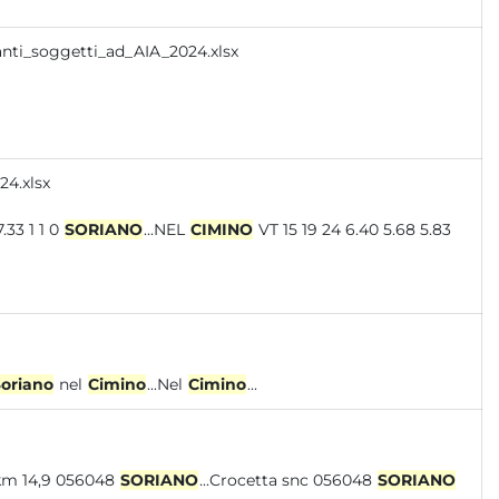
anti_soggetti_ad_AIA_2024.xlsx
4.xlsx
00 7.33 1 1 0
SORIANO
...NEL
CIMINO
VT 15 19 24 6.40 5.68 5.83
oriano
nel
Cimino
...Nel
Cimino
...
-Viterbo km 14,9 056048
SORIANO
...Crocetta snc 056048
SORIANO