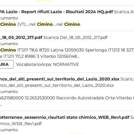
A Lazio - Report rifiuti Lazio - Risultati 2024 HQ.pdf
Scarica A
cumento
Cimino
(VT)....nel
Cimino
....nel
Cimino
.
_18_05_2012_217.pdf
Scarica Del_18_05_2012_217.pdf
cumento
Cimino
IT1211 78,6 8720 Latina 12059030 Sperlonga IT1213 18 3273 Latina 12059031...Nepi IT1211 84 9463 3 Viterbo 12056042
Orte IT1211 70,2 8986 3 Viterbo 12056048...
ARIA
VocabolarioArpa:
NORMATIVE
nco_dei_siti_presenti_sul_territorio_del_Lazio_2020.xlsx
Scaric
nco_dei_siti_presenti_sul_territorio_del_Lazio_2020.xlsx
cumento
4621580000 12.2652530000 Raccordo Autostradale Orte-Viterbo
.
otterranee_sessennio_risultati stato chimico_WEB_Rev1.pdf
S
mico_WEB_Rev1.pdf
cumento