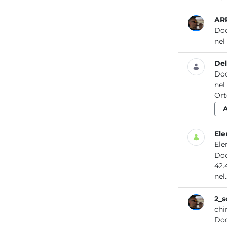
ARP
Do
nel
Del
Do
nel
Ele
Ele
Do
42.
nel..
2_s
chi
Do