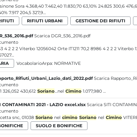
40% 7.917 204,5 327,9...
IFIUTI
RIFIUTI URBANI
GESTIONE DEI RIFIUTI
_536_2016.pdf
Scarica DGR_536_2016.pdf
cumento
9463 4 2 2 2 Viterbo 12056042 Orte IT1
57027...
ARIA
VocabolarioArpa:
NORMATIVE
porto_Rifiuti_Urbani_Lazio_dati_2022.pdf
Scarica Rapporto_Ri
cumento
2.011 326,052 430,612
Soriano
...nel
Cimino
1.077,980 ...
I CONTAMINATI 2021 - LAZIO excel.xlsx
Scarica SITI CONTAMINAT
cumento
cetta snc, 01038
Soriano
nel
cimino
Soriano
nel
Cimino
VITERB
BONIFICHE
SUOLO E BONIFICHE