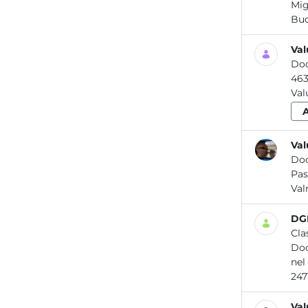
Mig
Val
Do
Val
Val
Do
Val
DGR
Cla
Do
nel
Val