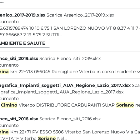
..
enico_2017-2019.xlsx
Scarica Arsenico_2017-2019.xlsx
cumento
19 16.6315789474 10 10 6.75 1 SAN LORENZO NUOVO VT 8 8.37 4 
4.6291666667 2 19 5.75 2 SUTRI...
AMBIENTE E SALUTE
nco_siti_2019.xlsx
Scarica Elenco_siti_2019.xlsx
cumento
mina
km 22+713 056045 Ronc
grafica_Impianti_soggetti_AUA_Regione_Lazio_2017.xlsx
Sca
grafica_Impianti_soggetti_AUA_Regione_Lazio_2017.xlsx
cumento
l
Cimino
Viterbo DISTRIBUTORE CARBURANTI SUAP
Soriano
n
nco_siti_2016.xlsx
Scarica Elenco_siti_2016.xlsx
cumento
mina
Km 22+71 PV ESSO 5306 Viterbo San Lorenzo Nuovo Via Cassia Km 124+400 EX...DISCARICA COMUNALE IN
.VETATE Viterbo
Soriano
Nel...