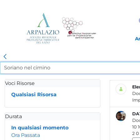
A
Voci Risorse
Ele
Do
Qualsiasi Risorsa
DAT
Durata
Do
In qualsiasi momento
Ora Passata