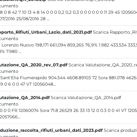
cumento
17 28 0 8 42 7 10 13 4 8 14 0 0 0 0,2 0,2 0,3 0 0 0 0 0
28/07/2016 25/08/2016 28 ...
porto_Rifiuti_Urbani_Lazio_dati_2021.pdf
Scarica Rapporto_Rif
cumento
San Lorenzo Nuovo 198,171 661,094 85
3% 7.980 ...
utazione_QA_2020_rev_07.pdf
Scarica Valutazione_QA_2020_r
cumento
128 Sant'Elia Fiumerapido 904.544 4608.89103 72 Sora
39 19 0 6 0 0 47 VT 12056048...
utazione_QA_2014.pdf
Scarica Valutazione_QA_2014.pdf
cumento
0.2 0 0 0 FR 12060074 Sora 71.8 26529 26 
12057066...
duzione_raccolta_rifiuti_urbani_dati_2023.pdf
Scarica produzi
cumento