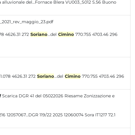
A_2021_rev_maggio_23.pdf
o 904.544 4608.891 72 Sora 881.078 4626.31 272
Soriano
...del
Cimino
770.755 4703.46 296
 302 Priverno 848.646 4599.732 86 Sora 881.078 4626.31 272
Soriano
...del
Cimino
770.755 4703.46 296
f
Scarica DGR 41 del 05022026 Riesame Zonizzazione e