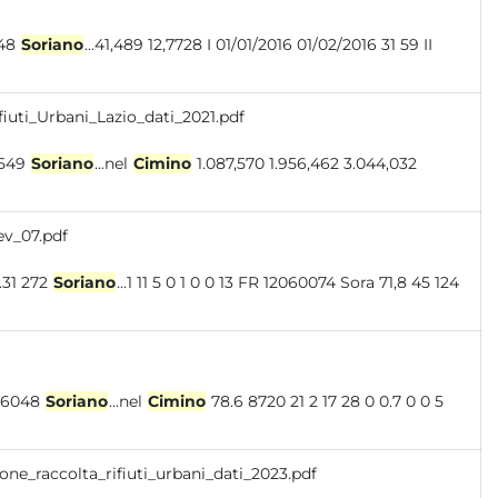
 0 11 29 45 12056048
Soriano
...41,489 12,7728 I 01/01/2016 01/02/2016 31 59 II
iuti_Urbani_Lazio_dati_2021.pdf
9,265 76,9% 1.982 433,534 333,549
Soriano
...nel
Cimino
1.087,570 1.956,462 3.044,032
ev_07.pdf
 881.078 4626.31 272
Soriano
...1 11 5 0 1 0 0 13 FR 12060074 Sora 71,8 45 124
33 13 12 0 0.3 0 0 41 VT 12056048
Soriano
...nel
Cimino
78.6 8720 21 2 17 28 0 0.7 0 0 5
one_raccolta_rifiuti_urbani_dati_2023.pdf