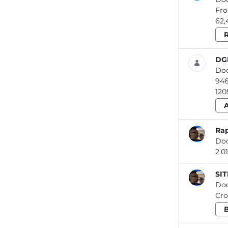
62,
R
DGR
Do
120
Rap
Do
SIT
Do
Cro