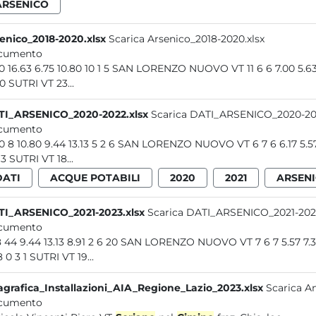
ARSENICO
enico_2018-2020.xlsx
Scarica Arsenico_2018-2020.xlsx
cumento
10 10 16.63 6.75 10.80 10 1 5 SAN LORENZO NUOVO VT 11 6 6 7.00
2 2 0 SUTRI VT 23...
TI_ARSENICO_2020-2022.xlsx
Scarica DATI_ARSENICO_2020-202
cumento
10 10 8 10.80 9.44 13.13 5 2 6 SAN LORENZO NUOVO VT 6 7 6 6.1
0 0 3 SUTRI VT 18...
DATI
ACQUE POTABILI
2020
2021
ARSEN
I_ARSENICO_2021-2023.xlsx
Scarica DATI_ARSENICO_2021-2023
cumento
10 8 44 9.44 13.13 8.91 2 6 20 SAN LORENZO NUOVO VT 7 6 7 5.5
5.68 0 3 1 SUTRI VT 19...
grafica_Installazioni_AIA_Regione_Lazio_2023.xlsx
Scarica A
cumento