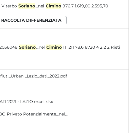
Frosinone Sora 4.368,40 7.462,40 11.830,70 63,10% 24.825 300,6 476,6 Viterbo
Soriano
...nel
Cimino
976,7 1.619,00 2.595,70
RACCOLTA DIFFERENZIATA
211 70,2 8986 4 2 2 2 Viterbo 12056048
Soriano
...nel
Cimino
IT1211 78,6 8720 4 2 2 2 Rieti
fiuti_Urbani_Lazio_dati_2022.pdf
I 2021 - LAZIO excel.xlsx
O Privato Potenzialmente...nel...