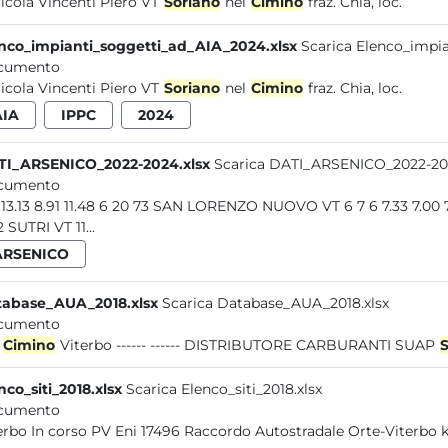
icola Vincenti Piero VT
Soriano
nel
Cimino
fraz. Chia, loc.
nco_impianti_soggetti_ad_AIA_2024.xlsx
Scarica Elenco_impi
cumento
icola Vincenti Piero VT
Soriano
nel
Cimino
fraz. Chia, loc.
AIA
IPPC
2024
TI_ARSENICO_2022-2024.xlsx
Scarica DATI_ARSENICO_2022-202
cumento
128 13.13 8.91 11.48 6 20 73 SAN LORENZO NUOVO VT 6 7 6 7.33 7.
3 1 2 SUTRI VT 11...
ARSENICO
abase_AUA_2018.xlsx
Scarica Database_AUA_2018.xlsx
cumento
l
Cimino
Viterbo ------ ------ DISTRIBUTORE CARBURANTI SUAP
S
nco_siti_2018.xlsx
Scarica Elenco_siti_2018.xlsx
cumento
Viterbo In corso PV Eni 17496 Raccordo Autostradale Orte