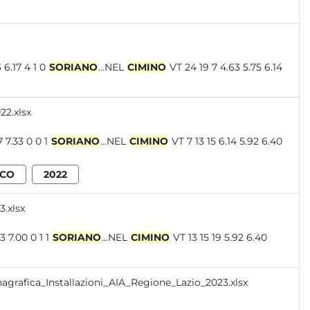
 5.63 6.17 4 1 0
SORIANO
...NEL
CIMINO
VT 24 19 7 4.63 5.75 6.14
2.xlsx
7 5.57 7.33 0 0 1
SORIANO
...NEL
CIMINO
VT 7 13 15 6.14 5.92 6.40
ICO
2022
.xlsx
7 7.33 7.00 0 1 1
SORIANO
...NEL
CIMINO
VT 13 15 19 5.92 6.40
nagrafica_Installazioni_AIA_Regione_Lazio_2023.xlsx