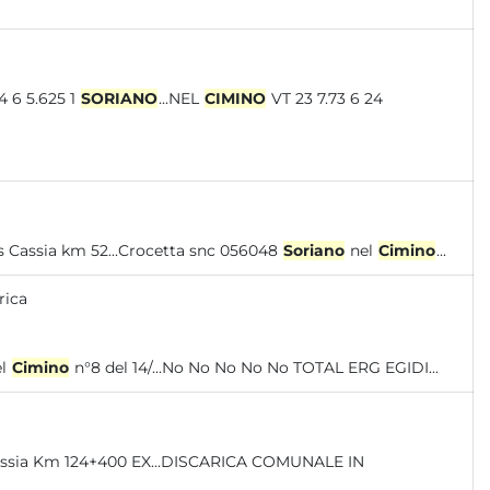
11 7 4 6 5.625 1
SORIANO
...NEL
CIMINO
VT 23 7.73 6 24
iglione Viterbo in corso Incidente ss Cassia km 52...Crocetta snc 056048
Soriano
nel
Cimino
...
rica
el
Cimino
n°8 del 14/...No No No No No TOTAL ERG EGIDI...