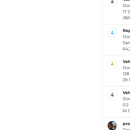
Do
Rap
Do
64,
Val
Do
Val
Do
RI 
pro
Do