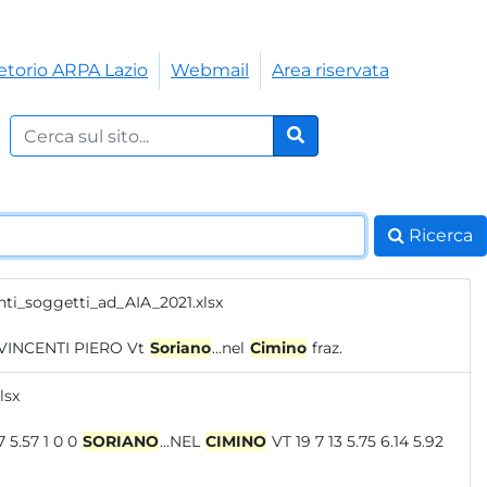
etorio ARPA Lazio
Webmail
Area riservata
Cerca nel sito:
Cerca
Ricerca
nti_soggetti_ad_AIA_2021.xlsx
Impianto di compostaggio Regione Lazio 164 AZIENDA AGRICOLA VINCENTI PIERO Vt
Soriano
...nel
Cimino
fraz.
lsx
3 6.17 5.57 1 0 0
SORIANO
...NEL
CIMINO
VT 19 7 13 5.75 6.14 5.92