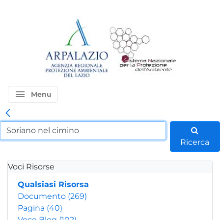
menu
Menu
Ricerca
Voci Risorse
Qualsiasi Risorsa
Documento
(269)
Pagina
(40)
Voce Blog
(102)