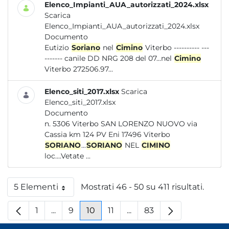
Elenco_Impianti_AUA_autorizzati_2024.xlsx
Scarica
Elenco_Impianti_AUA_autorizzati_2024.xlsx
Documento
Eutizio
Soriano
nel
Cimino
Viterbo ---------- ---
------- canile DD NRG 208 del 07...nel
Cimino
Viterbo 272506.97...
Elenco_siti_2017.xlsx
Scarica
Elenco_siti_2017.xlsx
Documento
n. 5306 Viterbo SAN LORENZO NUOVO via
Cassia km 124 PV Eni 17496 Viterbo
SORIANO
...
SORIANO
NEL
CIMINO
loc....Vetate ...
5 Elementi
Mostrati 46 - 50 su 411 risultati.
Per pagina
1
...
9
10
11
...
83
Pagina
Pagine intermedie
Pagina
Pagina
Pagina
Pagine intermedie
Pagina