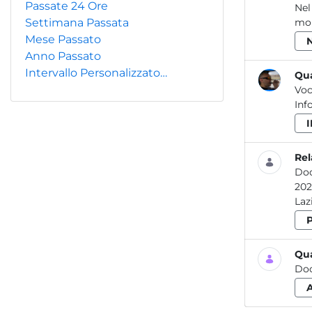
Passate 24 Ore
Nel
Settimana Passata
mon
Mese Passato
Anno Passato
Intervallo Personalizzato…
Qua
Voc
Inf
Rel
Do
2020 Attività dei laboratori dell’ARPA Lazio per la prevenzione e il controllo delle
Qua
Do