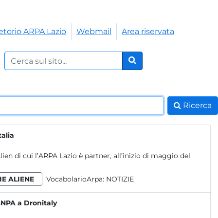
etorio ARPA Lazio
Webmail
Area riservata
Cerca nel sito:
Cerca
Ricerca
talia
en di cui l’ARPA Lazio è partner, all’inizio di maggio del
IE ALIENE
VocabolarioArpa:
NOTIZIE
SNPA a Dronitaly