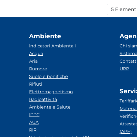
5 Element
Per
Ambiente
Agen
Indicatori Ambientali
Chi sia
Acqua
Sistema
Aria
Contatt
Rumore
URP
Suolo e bonifiche
Rifiuti
Servi
Elettromagnetismo
Radioattività
Tariffari
Ambiente e Salute
Materia
IPPC
Verific
AUA
Attesta
RIR
(APE)