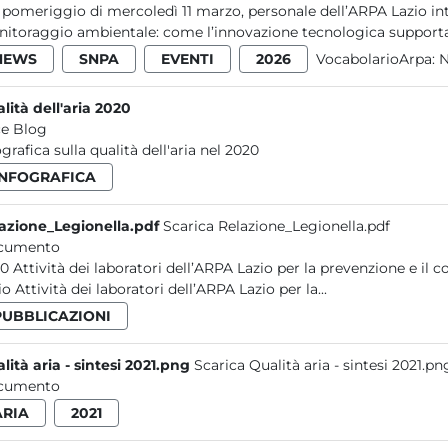
 pomeriggio di mercoledì 11 marzo, personale dell’ARPA Lazio int
itoraggio ambientale: come l’innovazione tecnologica supporta le
NEWS
SNPA
EVENTI
2026
VocabolarioArpa:
N
lità dell'aria 2020
e Blog
ografica sulla qualità dell'aria nel 2020
INFOGRAFICA
azione_Legionella.pdf
Scarica Relazione_Legionella.pdf
cumento
 contaminazioni ambientali da Legionella nel
Lazio Attività dei laboratori dell’ARPA Lazio per la...
PUBBLICAZIONI
lità aria - sintesi 2021.png
Scarica Qualità aria - sintesi 2021.pn
cumento
ARIA
2021