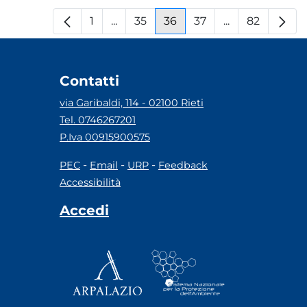
1
...
35
36
37
...
82
Pagina
Pagine intermedie
Pagina
Pagina
Pagina
Pagine interm
Pagina
Contatti
via Garibaldi, 114 - 02100 Rieti
Tel. 0746267201
P.Iva 00915900575
-
-
-
PEC
Email
URP
Feedback
Accessibilità
Accedi