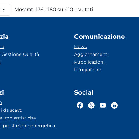
i
Mostrati 176 - 180 su 410 risultati.
 pagina
zia
Comunicazione
mo
News
 Gestione Qualità
Aggiornamenti
i
Pubblicazioni
Infografiche
zi
Social
o
li da scavo
he impiantistiche
ti prestazione energetica