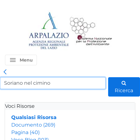
menu
Menu
Ricerca
Voci Risorse
Qualsiasi Risorsa
Documento
(269)
Pagina
(40)
Voce Blog
(103)