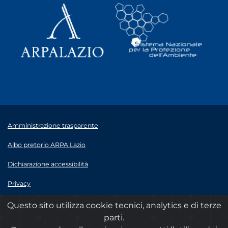
Amministrazione trasparente
Albo pretorio ARPA Lazio
Dichiarazione accessibilità
Privacy
Note legali
Questo sito utilizza cookie tecnici, analytics e di terze
parti.
© 2020 ARPA Lazio - P.Iva 00915900575