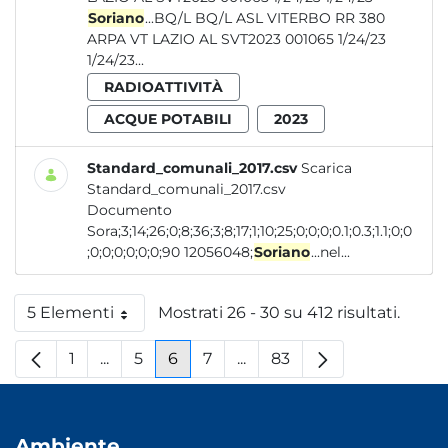
Soriano
...BQ/L BQ/L ASL VITERBO RR 380
ARPA VT LAZIO AL SVT2023 001065 1/24/23
1/24/23...
RADIOATTIVITÀ
ACQUE POTABILI
2023
Standard_comunali_2017.csv
Scarica
Standard_comunali_2017.csv
Documento
Sora;3;14;26;0;8;36;3;8;17;1;10;25;0;0;0;0.1;0.3;1.1;0;0
;0;0;0;0;0;0;90 12056048;
Soriano
...nel...
5 Elementi
Mostrati 26 - 30 su 412 risultati.
Per pagina
1
...
5
6
7
...
83
Pagina
Pagine intermedie
Pagina
Pagina
Pagina
Pagine intermedie
Pagina
Ambiente