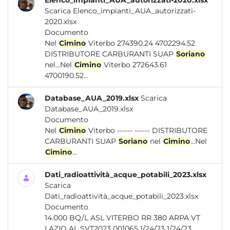
Elenco_impianti_AUA_autorizzati-2020.xlsx
Scarica Elenco_impianti_AUA_autorizzati-
2020.xlsx
Documento
Nel
Cimino
Viterbo 274390.24 4702294.52
DISTRIBUTORE CARBURANTI SUAP
Soriano
nel...Nel
Cimino
Viterbo 272643.61
4700190.52...
Database_AUA_2019.xlsx
Scarica
Database_AUA_2019.xlsx
Documento
Nel
Cimino
Viterbo ------ ------ DISTRIBUTORE
CARBURANTI SUAP
Soriano
nel
Cimino
...Nel
Cimino
...
Dati_radioattività_acque_potabili_2023.xlsx
Scarica
Dati_radioattività_acque_potabili_2023.xlsx
Documento
14.000 BQ/L ASL VITERBO RR 380 ARPA VT
LAZIO AL SVT2023 001065 1/24/23 1/24/23