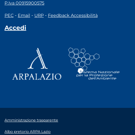
P.Iva 00915900575
-
-
-
PEC
Email
URP
Feedback Accessibilità
Accedi
Amministrazione trasparente
Albo pretorio ARPA Lazio