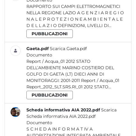
Documento
RAPPORTO SUI CAMPI ELETTROMAGNETICI
NELLA REGIONE LAZIO A G E N Z I A R E G I O
N A L E P R O T E Z I O N E A M B I E N T A L E
D E L L A Z I O DEFINIZIONI, LIVELLI DI...
PUBBLICAZIONI
Gaeta.pdf
Scarica Gaeta.pdf
Documento
Report / Acqua_01 2012 STATO
DELL’AMBIENTE MARINO COSTIERO DEL
GOLFO DI GAETA (LT) DIECI ANNI DI
MONITORAGGI: 2001-2011 Report / Acqua_01
Report_2012_SLT.SRS.RI_01 2012 STATO...
PUBBLICAZIONI
Scheda informativa AIA 2022.pdf
Scarica
Scheda informativa AIA 2022.pdf
Documento
S C H E D A IN F O R M A T IV A
AUTORIZZAZIONE INTEGRATA AMBIENTALE