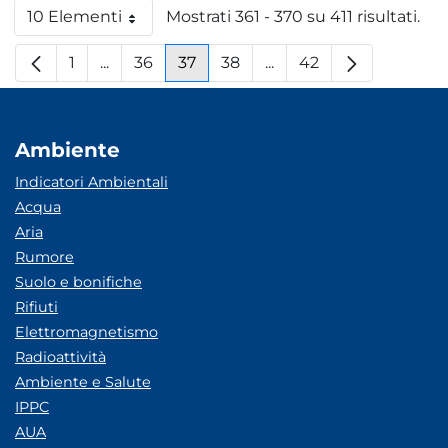
10 Elementi
Mostrati 361 - 370 su 411 risultati.
Per pagina
1
...
36
37
38
...
42
Pagina
Pagine intermedie
Pagina
Pagina
Pagina
Pagine intermedie
Pagina
Ambiente
Indicatori Ambientali
Acqua
Aria
Rumore
Suolo e bonifiche
Rifiuti
Elettromagnetismo
Radioattività
Ambiente e Salute
IPPC
AUA