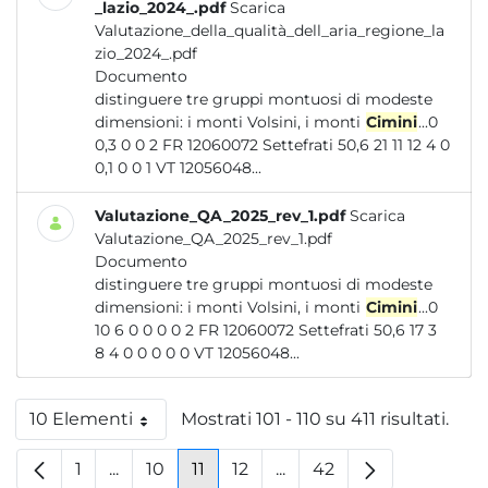
_lazio_2024_.pdf
Scarica
Valutazione_della_qualità_dell_aria_regione_la
zio_2024_.pdf
Documento
distinguere tre gruppi montuosi di modeste
dimensioni: i monti Volsini, i monti
Cimini
...0
0,3 0 0 2 FR 12060072 Settefrati 50,6 21 11 12 4 0
0,1 0 0 1 VT 12056048...
Valutazione_QA_2025_rev_1.pdf
Scarica
Valutazione_QA_2025_rev_1.pdf
Documento
distinguere tre gruppi montuosi di modeste
dimensioni: i monti Volsini, i monti
Cimini
...0
10 6 0 0 0 0 2 FR 12060072 Settefrati 50,6 17 3
8 4 0 0 0 0 0 VT 12056048...
10 Elementi
Mostrati 101 - 110 su 411 risultati.
Per pagina
1
...
10
11
12
...
42
Pagina
Pagine intermedie
Pagina
Pagina
Pagina
Pagine intermedie
Pagina