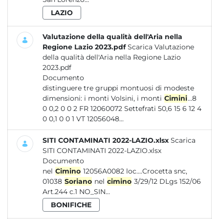
LAZIO
Valutazione della qualità dell'Aria nella
Regione Lazio 2023.pdf
Scarica Valutazione
della qualità dell'Aria nella Regione Lazio
2023.pdf
Documento
distinguere tre gruppi montuosi di modeste
dimensioni: i monti Volsini, i monti
Cimini
...8
0 0,2 0 0 2 FR 12060072 Settefrati 50,6 15 6 12 4
0 0,1 0 0 1 VT 12056048...
SITI CONTAMINATI 2022-LAZIO.xlsx
Scarica
SITI CONTAMINATI 2022-LAZIO.xlsx
Documento
nel
Cimino
12056A0082 loc....Crocetta snc,
01038
Soriano
nel
cimino
3/29/12 DLgs 152/06
Art.244 c.1 NO_SIN...
BONIFICHE