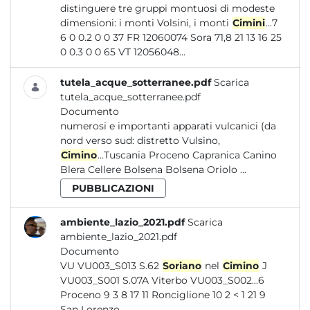
distinguere tre gruppi montuosi di modeste
dimensioni: i monti Volsini, i monti
Cimini
...7
6 0 0.2 0 0 37 FR 12060074 Sora 71,8 21 13 16 25
0 0.3 0 0 65 VT 12056048...
tutela_acque_sotterranee.pdf
Scarica
tutela_acque_sotterranee.pdf
Documento
numerosi e importanti apparati vulcanici (da
nord verso sud: distretto Vulsino,
Cimino
...Tuscania Proceno Capranica Canino
Blera Cellere Bolsena Bolsena Oriolo ...
PUBBLICAZIONI
ambiente_lazio_2021.pdf
Scarica
ambiente_lazio_2021.pdf
Documento
VU VU003_S013 S.62
Soriano
nel
Cimino
J
VU003_S001 S.07A Viterbo VU003_S002...6
Proceno 9 3 8 17 11 Ronciglione 10 2 < 1 21 9
San Lorenzo...