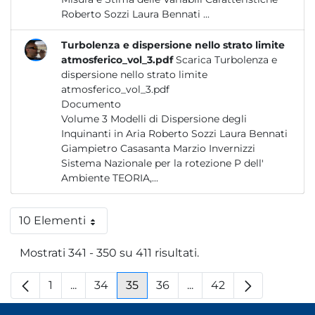
Roberto Sozzi Laura Bennati ...
Turbolenza e dispersione nello strato limite
atmosferico_vol_3.pdf
Scarica Turbolenza e
dispersione nello strato limite
atmosferico_vol_3.pdf
Documento
Volume 3 Modelli di Dispersione degli
Inquinanti in Aria Roberto Sozzi Laura Bennati
Giampietro Casasanta Marzio Invernizzi
Sistema Nazionale per la rotezione P dell'
Ambiente TEORIA,...
10 Elementi
Per pagina
Mostrati 341 - 350 su 411 risultati.
1
...
34
35
36
...
42
Pagina
Pagine intermedie
Pagina
Pagina
Pagina
Pagine intermedie
Pagina