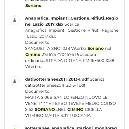
Soriano
...
Anagrafica_Impianti_Gestione_Rifiuti_Regio
ne_Lazio_2017.xlsx
Scarica
Anagrafica_Impianti_Gestione_Rifiuti_Regione
_Lazio_2017.xlsx
Documento
SANGUETTA SNC 1038 Viterbo
Soriano
nel
Cimino
273675 4704576 Procedura
ordinaria...STRADA ORTANA KM 16+500 1038
Viterbo...
datiSotterranee2011_2013-1.pdf
Scarica
datiSotterranee2011_2013-1.pdf
Documento
MARTA S.06B SAN LORENZO NUOVO LE
VENE II * * * VITERBO TEVERE MEDIO CORSO
S.62
SORIANO
...NEL
CIMINO
CICELLA
VITERBO MARTA S.37 TUSCANIA...
sotterranee_anagrafica_stazioni_monitorag