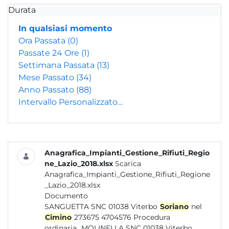
Durata
In qualsiasi momento
Ora Passata
(0)
Passate 24 Ore
(1)
Settimana Passata
(13)
Mese Passato
(34)
Anno Passato
(88)
Intervallo Personalizzato…
Anagrafica_Impianti_Gestione_Rifiuti_Regio
ne_Lazio_2018.xlsx
Scarica
Anagrafica_Impianti_Gestione_Rifiuti_Regione
_Lazio_2018.xlsx
Documento
SANGUETTA SNC 01038 Viterbo
Soriano
nel
Cimino
273675 4704576 Procedura
ordinaria...MOLINELLA SNC 01038 Viterbo