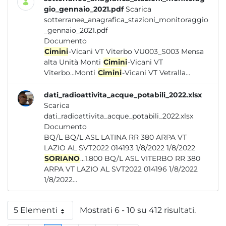
gio_gennaio_2021.pdf
Scarica
sotterranee_anagrafica_stazioni_monitoraggio
_gennaio_2021.pdf
Documento
Cimini
-Vicani VT Viterbo VU003_S003 Mensa
alta Unità Monti
Cimini
-Vicani VT
Viterbo...Monti
Cimini
-Vicani VT Vetralla...
dati_radioattivita_acque_potabili_2022.xlsx
Scarica
dati_radioattivita_acque_potabili_2022.xlsx
Documento
BQ/L BQ/L ASL LATINA RR 380 ARPA VT
LAZIO AL SVT2022 014193 1/8/2022 1/8/2022
SORIANO
...1.800 BQ/L ASL VITERBO RR 380
ARPA VT LAZIO AL SVT2022 014196 1/8/2022
1/8/2022...
5 Elementi
Mostrati 6 - 10 su 412 risultati.
Per pagina