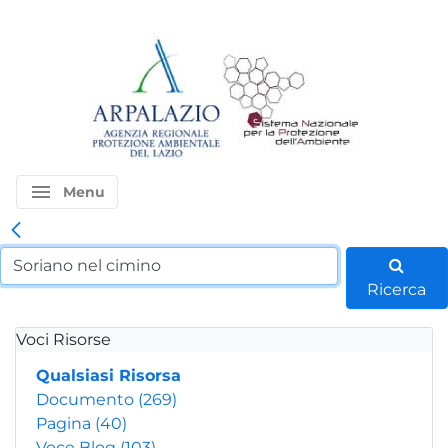
menu
Menu
Ricerca
Voci Risorse
Qualsiasi Risorsa
Documento
(269)
Pagina
(40)
Voce Blog
(103)