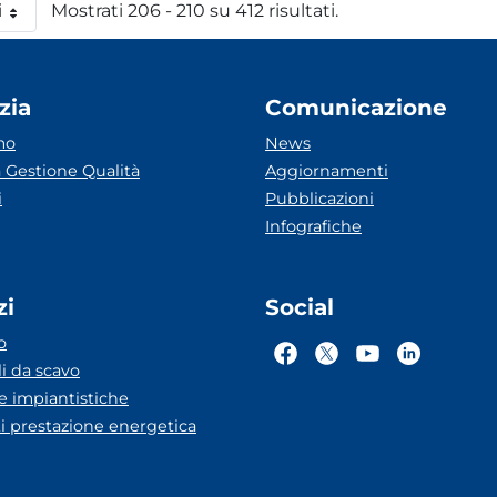
i
Mostrati 206 - 210 su 412 risultati.
 pagina
zia
Comunicazione
mo
News
 Gestione Qualità
Aggiornamenti
i
Pubblicazioni
Infografiche
zi
Social
o
li da scavo
he impiantistiche
ti prestazione energetica