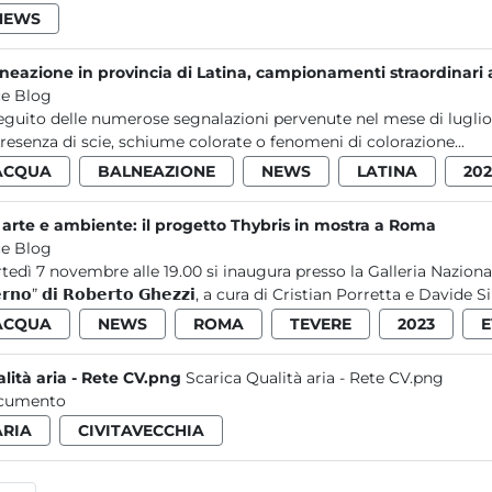
NEWS
neazione in provincia di Latina, campionamenti straordinari a
e Blog
eguito delle numerose segnalazioni pervenute nel mese di luglio d
presenza di scie, schiume colorate o fenomeni di colorazione...
ACQUA
BALNEAZIONE
NEWS
LATINA
202
 arte e ambiente: il progetto Thybris in mostra a Roma
e Blog
tedì 7 novembre alle 19.00 si inaugura presso la Galleria Nazionale d’
𝗲𝗿𝗻𝗼” 𝗱𝗶 𝗥𝗼𝗯𝗲𝗿𝘁𝗼 𝗚𝗵𝗲𝘇𝘇𝗶, a cura di Cristian Porretta e Davide Sil
ACQUA
NEWS
ROMA
TEVERE
2023
E
lità aria - Rete CV.png
Scarica Qualità aria - Rete CV.png
cumento
ARIA
CIVITAVECCHIA