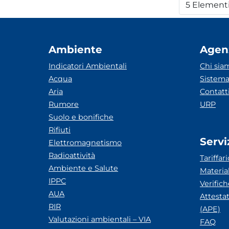
5 Element
Per
Ambiente
Agen
Indicatori Ambientali
Chi sia
Acqua
Sistema
Aria
Contatt
Rumore
URP
Suolo e bonifiche
Rifiuti
Servi
Elettromagnetismo
Radioattività
Tariffari
Ambiente e Salute
Materia
IPPC
Verific
AUA
Attesta
RIR
(APE)
Valutazioni ambientali – VIA
FAQ