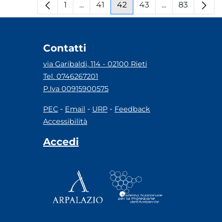
1
...
41
42
43
...
83
Pagina
Pagine intermedie
Pagina
Pagina
Pagina
Pagine interm
Pagina
Contatti
via Garibaldi, 114 - 02100 Rieti
Tel. 0746267201
P.Iva 00915900575
-
-
-
PEC
Email
URP
Feedback
Accessibilità
Accedi