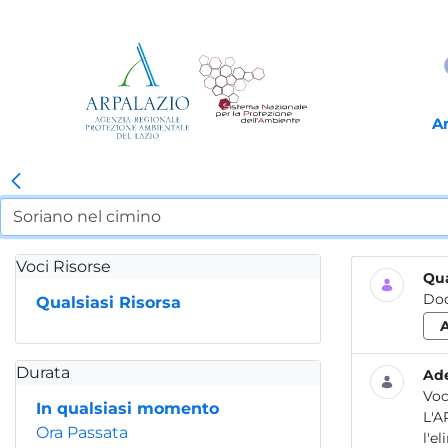
A
Voci Risorse
Qua
Do
Qualsiasi Risorsa
Durata
Ade
Voc
In qualsiasi momento
L'A
Ora Passata
l'e