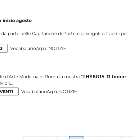
 inizio agosto
a parte delle Capitanerie di Porto e di singoli cittadini per
3
VocabolarioArpa:
NOTIZIE
Arte Moderna di Roma la mostra “𝗧𝗛𝗬𝗕𝗥𝗜𝗦. 𝗜𝗹 𝗳𝗶𝘂𝗺𝗲
violi,...
VENTI
VocabolarioArpa:
NOTIZIE