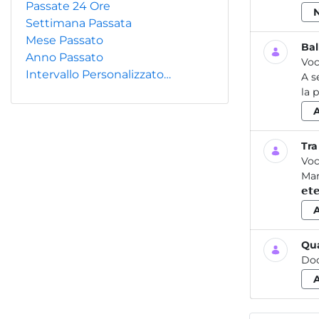
Passate 24 Ore
Settimana Passata
Mese Passato
Bal
Anno Passato
Voc
Intervallo Personalizzato…
A s
la 
Tra
Voc
Mar
𝗲𝘁
Qua
Do