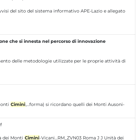
vvisi del sito del sistema informativo APE-Lazio e allegato
one che si innesta nel percorso di innovazione
nto delle metodologie utilizzate per le proprie attività di
Monti
Cimini
,...forma) si ricordano quelli dei Monti Ausoni-
f
entrionali DQ P78 (S) – VT_ZVN02 (S) L L Unità dei Monti
Cimini
-Vicani...RM_ZVN03 Roma J J Unità dei