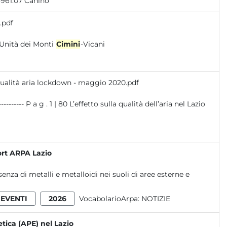
, snc RAI - Radiotelevisione Italiana 267512.70 4693961.07 Canino
.pdf
gnone 21.5 0 0 Scarso_GE Scarso_GE 56 VU Unità dei Monti
Cimini
-Vicani
ualità aria lockdown - maggio 2020.pdf
l’aria nel Lazio
ort ARPA Lazio
nza di metalli e metalloidi nei suoli di aree esterne e
EVENTI
2026
VocabolarioArpa:
NOTIZIE
etica (APE) nel Lazio