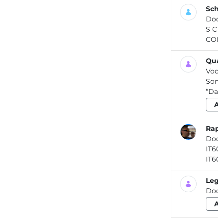
Sch
Do
S C H E D A IN F O R M A T IV 
COI
Qua
Voc
Son
“Da
Rap
Do
Leg
Do