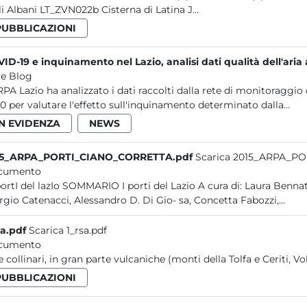
li Albani LT_ZVN022b Cisterna di Latina J...
PUBBLICAZIONI
ID-19 e inquinamento nel Lazio, analisi dati qualità dell'ar
e Blog
RPA Lazio ha analizzato i dati raccolti dalla rete di monitoraggio 
0 per valutare l'effetto sull'inquinamento determinato dalla...
IN EVIDENZA
NEWS
15_ARPA_PORTI_CIANO_CORRETTA.pdf
Scarica 2015_ARPA_P
cumento
rgio Catenacci, Alessandro D. Di Gio- sa, Concetta Fabozzi,...
sa.pdf
Scarica 1_rsa.pdf
cumento
e collinari, in gran parte vulcaniche (monti della Tolfa e Ceriti, Vo
PUBBLICAZIONI