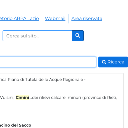
etorio ARPA Lazio
Webmail
Area riservata
Cerca nel sito:
Cerca
Ricerca
ica Piano di Tutela delle Acque Regionale -
o dei monti Vulsini,
Cimini
...dei rilievi calcarei minori (province di Rieti,
Bacino del Sacco