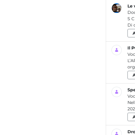
Le 
Do
S C H E D A IN F O R M A T IV A LE VERIFICHE PERIODICHE DELLE ATTREZZATURE DI LAVORO 07 2014 Rev. 2020
Il 
Voc
L’A
org
Spe
Voc
Nel
202
Dro