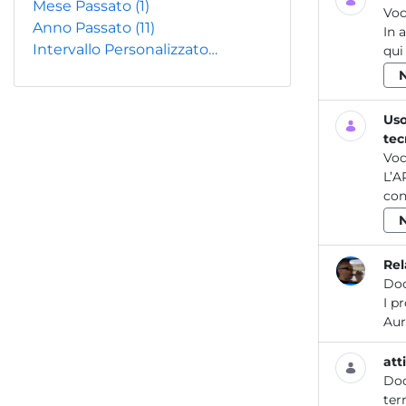
Mese Passato
(1)
Voc
Anno Passato
(11)
In 
Intervallo Personalizzato…
qui
Uso
tec
Voc
L’A
con
Rel
Do
I p
att
Do