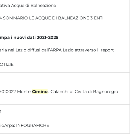
ativa Acque di Balneazione
ampa i nuovi dati 2021–2025
ria nel Lazio diffusi dall’ARPA Lazio attraverso il report
OTIZIE
Fiume Marta (alto corso) x IT6010021 Monte Romano x IT6010022 Monte
Cimino
...Calanchi di Civita di Bagnoregio
g
rioArpa:
INFOGRAFICHE