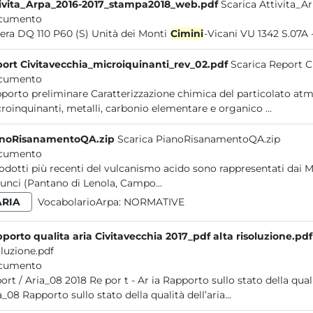
ivita_Arpa_2016-2017_stampa2018_web.pdf
Scarica Attivita_
cumento
Severa DQ 110 P60 (S) Unità dei Monti
Cimini
-Vicani VU 1342 S.07A 
ort Civitavecchia_microiquinanti_rev_02.pdf
Scarica Report C
cumento
are Caratterizzazione chimica del particolato atmosferico nel comprensorio di Civitavecchia:
microinquinanti, metalli, carbonio elementare e organico ...
anoRisanamentoQA.zip
Scarica PianoRisanamentoQA.zip
cumento
rodotti più recenti del vulcanismo acido sono rappresentati dai 
Aurunci (Pantano di Lenola, Campo...
ARIA
VocabolarioArpa:
NORMATIVE
Rapporto qualita aria Civitavecchia 2017_pdf alta risoluzione.pdf
oluzione.pdf
cumento
r t - Ar ia Rapporto sullo stato della qualità dell’aria nel comprensorio di Civitavecchia 2017 Report /
Aria_08 Rapporto sullo stato della qualità dell’aria...