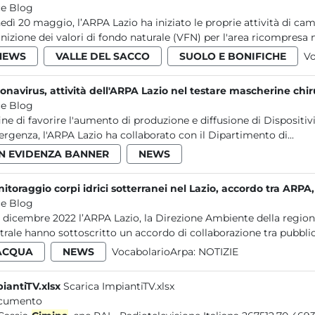
e Blog
edì 20 maggio, l’ARPA Lazio ha iniziato le proprie attività di c
inizione dei valori di fondo naturale (VFN) per l'area ricompresa ne
NEWS
VALLE DEL SACCO
SUOLO E BONIFICHE
Vo
onavirus, attività dell'ARPA Lazio nel testare mascherine chir
e Blog
fine di favorire l'aumento di produzione e diffusione di Dispositivi
rgenza, l'ARPA Lazio ha collaborato con il Dipartimento di...
IN EVIDENZA BANNER
NEWS
itoraggio corpi idrici sotterranei nel Lazio, accordo tra ARPA
e Blog
12 dicembre 2022 l’ARPA Lazio, la Direzione Ambiente della regione
trale hanno sottoscritto un accordo di collaborazione tra pubblic
ACQUA
NEWS
VocabolarioArpa:
NOTIZIE
iantiTV.xlsx
Scarica ImpiantiTV.xlsx
cumento