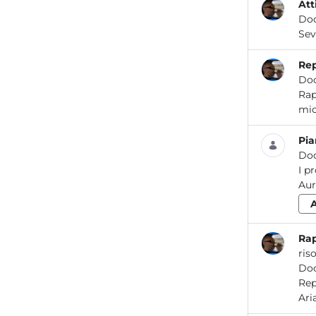
Att
Do
Rep
Do
Rapporto prelimin
Pi
Do
I p
ris
Do
Report / Aria_08 2018 Re po