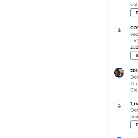
Col
COV
Voc
L'A
202
20
Do
1 I portI del lazIo SOMMARIO I porti del Lazio A cura di: Laura Bennati, Gianmario Bignardi, Valerio Briotti, Roberta Caleprico,
Gio
1_r
Do
are