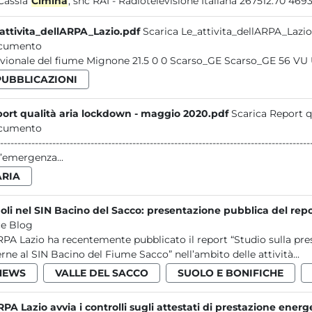
Cassia
Cimina
attivita_dellARPA_Lazio.pdf
Scarica Le_attivita_dellARPA_Lazio
cumento
alluvionale del fiume Mi
PUBBLICAZIONI
ort qualità aria lockdown - maggio 2020.pdf
Scarica Report q
cumento
------------------------------------------------------------------------------------------------- P a g . 1 | 80 L’effetto sulla qualità del
l’emergenza...
ARIA
uoli nel SIN Bacino del Sacco: presentazione pubblica del rep
e Blog
RPA Lazio ha recentemente pubblicato il report “Studio sulla prese
erne al SIN Bacino del Fiume Sacco” nell’ambito delle attività...
NEWS
VALLE DEL SACCO
SUOLO E BONIFICHE
RPA Lazio avvia i controlli sugli attestati di prestazione energ