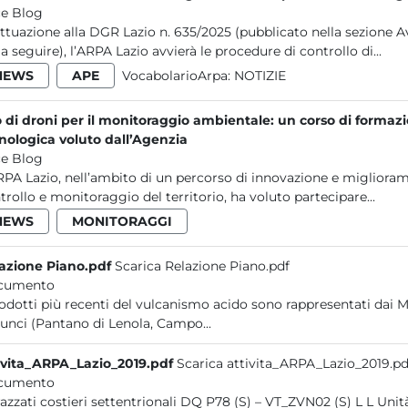
e Blog
attuazione alla DGR Lazio n. 635/2025 (pubblicato nella sezione A
 a seguire), l’ARPA Lazio avvierà le procedure di controllo di...
NEWS
APE
VocabolarioArpa:
NOTIZIE
 di droni per il monitoraggio ambientale: un corso di formazi
nologica voluto dall’Agenzia
e Blog
RPA Lazio, nell’ambito di un percorso di innovazione e migliorame
trollo e monitoraggio del territorio, ha voluto partecipare...
NEWS
MONITORAGGI
azione Piano.pdf
Scarica Relazione Piano.pdf
cumento
rodotti più recenti del vulcanismo acido sono rappresentati dai 
Aurunci (Pantano di Lenola, Campo...
ivita_ARPA_Lazio_2019.pdf
Scarica attivita_ARPA_Lazio_2019.pd
cumento
terrazzati costieri sett