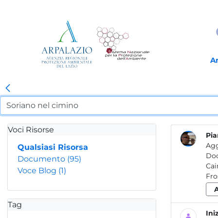
A
Voci Risorse
Pia
Agg
Qualsiasi Risorsa
Do
Documento
(95)
Voce Blog
(1)
Fro
Tag
Ini