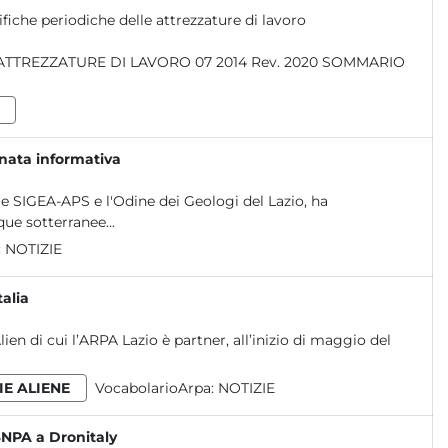
ifiche periodiche delle attrezzature di lavoro
rnata informativa
le SIGEA-APS e l'Odine dei Geologi del Lazio, ha
ue sotterranee...
:
NOTIZIE
talia
en di cui l’ARPA Lazio è partner, all’inizio di maggio del
IE ALIENE
VocabolarioArpa:
NOTIZIE
SNPA a Dronitaly