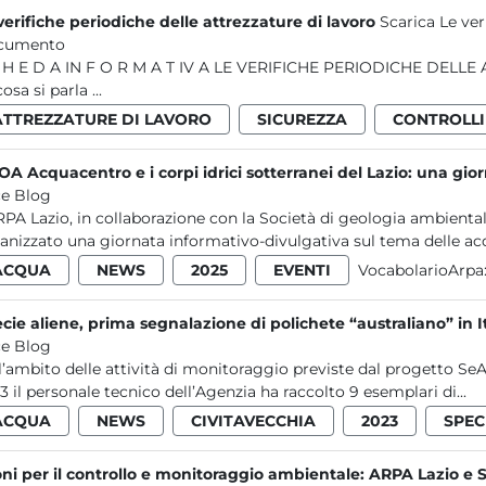
verifiche periodiche delle attrezzature di lavoro
Scarica Le ver
cumento
 SOMMARIO
Di cosa si parla ...
ATTREZZATURE DI LAVORO
SICUREZZA
CONTROLLI
POA Acquacentro e i corpi idrici sotterranei del Lazio: una gio
e Blog
RPA Lazio, in collaborazione con la Società di geologia ambienta
anizzato una giornata informativo-divulgativa sul tema delle acq
ACQUA
NEWS
2025
EVENTI
VocabolarioArpa
cie aliene, prima segnalazione di polichete “australiano” in I
e Blog
l’ambito delle attività di monitoraggio previste dal progetto SeAli
3 il personale tecnico dell’Agenzia ha raccolto 9 esemplari di...
ACQUA
NEWS
CIVITAVECCHIA
2023
SPEC
ni per il controllo e monitoraggio ambientale: ARPA Lazio e 