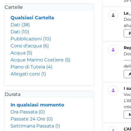
39 
Cartelle
Le_
Qualsiasi Cartella
Do
Dati
(38)
Dati
(10)
Pubblicazioni
(10)
Corsi d'acqua
(6)
Rep
Acqua
(5)
Do
Acque Marino Costiere
(5)
-------
del
Piano di Tutela
(4)
Allegati corsi
(1)
I s
Durata
Voc
L’A
In qualsiasi momento
int
Ora Passata
(0)
Passate 24 Ore
(0)
Settimana Passata
(1)
L’A