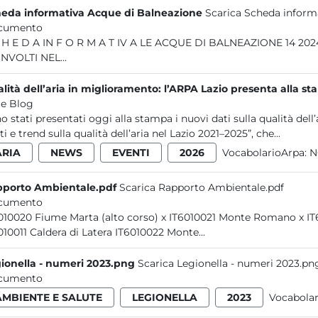
eda informativa Acque di Balneazione
Scarica Scheda inform
cumento
A LE ACQUE DI BALNEAZIONE 14 2024 SOMMARIO LE ACQUE DI BALNEAZIONE 3 ENTI
NVOLTI NEL...
lità dell’aria in miglioramento: l’ARPA Lazio presenta alla st
e Blog
o stati presentati oggi alla stampa i nuovi dati sulla qualità dell’a
ti e trend sulla qualità dell’aria nel Lazio 2021–2025”, che...
ARIA
NEWS
EVENTI
2026
VocabolarioArpa:
N
porto Ambientale.pdf
Scarica Rapporto Ambientale.pdf
cumento
IT6010020 
IT6010011 Caldera di Latera IT6010022 Monte...
ionella - numeri 2023.png
Scarica Legionella - numeri 2023.pn
cumento
AMBIENTE E SALUTE
LEGIONELLA
2023
Vocabola