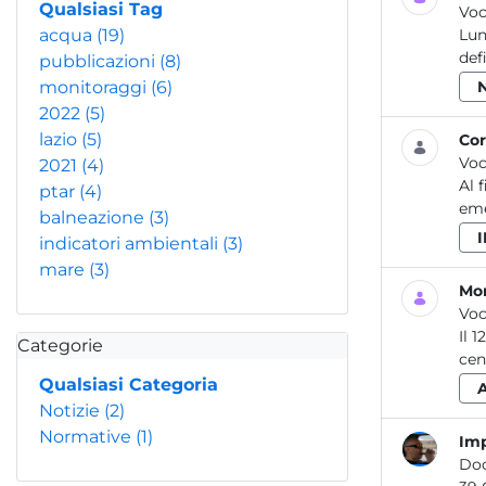
Qualsiasi Tag
Voc
acqua
(19)
Lun
def
pubblicazioni
(8)
monitoraggi
(6)
2022
(5)
lazio
(5)
Cor
Voc
2021
(4)
Al 
ptar
(4)
eme
balneazione
(3)
indicatori ambientali
(3)
mare
(3)
Mon
Voc
Il 
Categorie
cen
Qualsiasi Categoria
Notizie
(2)
Normative
(1)
Imp
Do